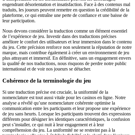
engendrant désorientation et insatisfaction. Face à des contenus mal
traduits, les joueurs peuvent remettre en question la crédibilité de la
plateforme, ce qui entraîne une perte de confiance et une baisse de
leur participation.
Nous devons considérer la traduction comme un élément essentiel
de l’expérience de jeu. Investir dans des traductions précises
améliore le confort des utilisateurs et leur immersion dans le contenu
du jeu. Cette précision renforce non seulement la réputation de notre
marque, mais contribue également à créer un environnement de jeu
plus attrayant et immersif. En définitive, sans un engagement envers
la qualité de nos traductions, nous risquons de perdre notre public
international et de voir nos joueurs se détacher.
Cohérence de la terminologie du jeu
Si une traduction précise est cruciale, la uniformité de la
nomenclature est tout aussi vitale pour les casinos en ligne. Notre
analyse a révélé qu’une nomenclature cohérente optimise la
communication entre les participants et leur propose une expérience
de jeu sans heurts. Lorsque les participants trouvent des expressions
différents pour désigner les identiques caractéristiques, la confusion
peut s’installer, ce qui nuit à leur engagement et à leur
compréhension du jeu. La uniformité ne se restreint pas à la