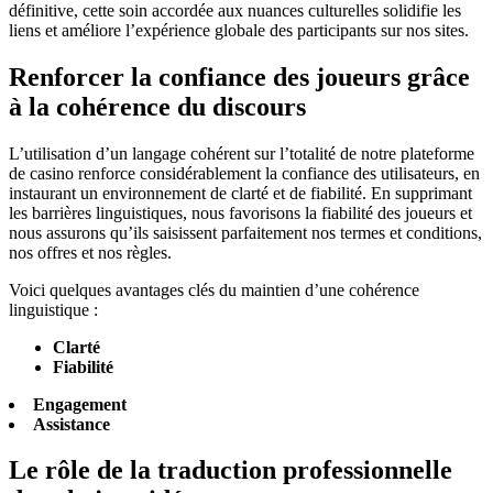
définitive, cette soin accordée aux nuances culturelles solidifie les
liens et améliore l’expérience globale des participants sur nos sites.
Renforcer la confiance des joueurs grâce
à la cohérence du discours
L’utilisation d’un langage cohérent sur l’totalité de notre plateforme
de casino renforce considérablement la confiance des utilisateurs, en
instaurant un environnement de clarté et de fiabilité. En supprimant
les barrières linguistiques, nous favorisons la fiabilité des joueurs et
nous assurons qu’ils saisissent parfaitement nos termes et conditions,
nos offres et nos règles.
Voici quelques avantages clés du maintien d’une cohérence
linguistique :
Clarté
Fiabilité
Engagement
Assistance
Le rôle de la traduction professionnelle