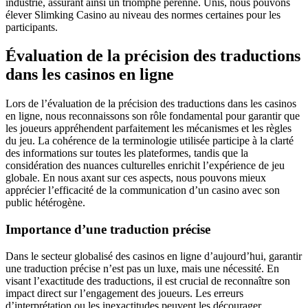
industrie, assurant ainsi un triomphe pérenne. Unis, nous pouvons
élever Slimking Casino au niveau des normes certaines pour les
participants.
Évaluation de la précision des traductions
dans les casinos en ligne
Lors de l’évaluation de la précision des traductions dans les casinos
en ligne, nous reconnaissons son rôle fondamental pour garantir que
les joueurs appréhendent parfaitement les mécanismes et les règles
du jeu. La cohérence de la terminologie utilisée participe à la clarté
des informations sur toutes les plateformes, tandis que la
considération des nuances culturelles enrichit l’expérience de jeu
globale. En nous axant sur ces aspects, nous pouvons mieux
apprécier l’efficacité de la communication d’un casino avec son
public hétérogène.
Importance d’une traduction précise
Dans le secteur globalisé des casinos en ligne d’aujourd’hui, garantir
une traduction précise n’est pas un luxe, mais une nécessité. En
visant l’exactitude des traductions, il est crucial de reconnaître son
impact direct sur l’engagement des joueurs. Les erreurs
d’interprétation ou les inexactitudes peuvent les décourager,