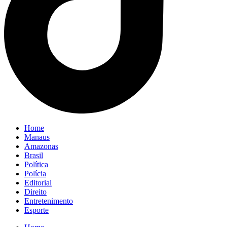
Home
Manaus
Amazonas
Brasil
Política
Polícia
Editorial
Direito
Entretenimento
Esporte