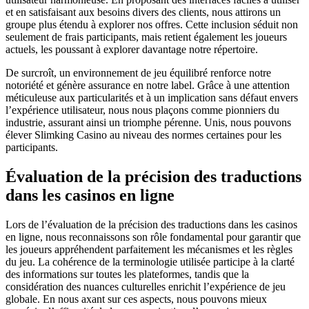
et en satisfaisant aux besoins divers des clients, nous attirons un
groupe plus étendu à explorer nos offres. Cette inclusion séduit non
seulement de frais participants, mais retient également les joueurs
actuels, les poussant à explorer davantage notre répertoire.
De surcroît, un environnement de jeu équilibré renforce notre
notoriété et génère assurance en notre label. Grâce à une attention
méticuleuse aux particularités et à un implication sans défaut envers
l’expérience utilisateur, nous nous plaçons comme pionniers du
industrie, assurant ainsi un triomphe pérenne. Unis, nous pouvons
élever Slimking Casino au niveau des normes certaines pour les
participants.
Évaluation de la précision des traductions
dans les casinos en ligne
Lors de l’évaluation de la précision des traductions dans les casinos
en ligne, nous reconnaissons son rôle fondamental pour garantir que
les joueurs appréhendent parfaitement les mécanismes et les règles
du jeu. La cohérence de la terminologie utilisée participe à la clarté
des informations sur toutes les plateformes, tandis que la
considération des nuances culturelles enrichit l’expérience de jeu
globale. En nous axant sur ces aspects, nous pouvons mieux