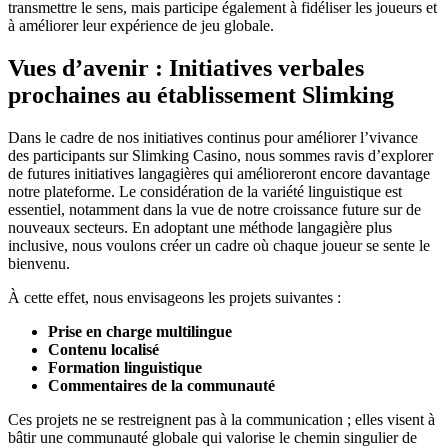
transmettre le sens, mais participe également à fidéliser les joueurs et
à améliorer leur expérience de jeu globale.
Vues d’avenir : Initiatives verbales
prochaines au établissement Slimking
Dans le cadre de nos initiatives continus pour améliorer l’vivance
des participants sur Slimking Casino, nous sommes ravis d’explorer
de futures initiatives langagières qui amélioreront encore davantage
notre plateforme. Le considération de la variété linguistique est
essentiel, notamment dans la vue de notre croissance future sur de
nouveaux secteurs. En adoptant une méthode langagière plus
inclusive, nous voulons créer un cadre où chaque joueur se sente le
bienvenu.
À cette effet, nous envisageons les projets suivantes :
Prise en charge multilingue
Contenu localisé
Formation linguistique
Commentaires de la communauté
Ces projets ne se restreignent pas à la communication ; elles visent à
bâtir une communauté globale qui valorise le chemin singulier de