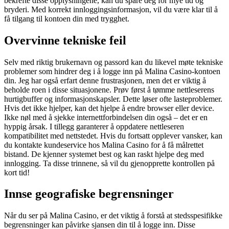
bekrefte disse opplysningene, kan du spare deg for mye tid og
bryderi. Med korrekt innloggingsinformasjon, vil du være klar til å
få tilgang til kontoen din med trygghet.
Overvinne tekniske feil
Selv med riktig brukernavn og passord kan du likevel møte tekniske
problemer som hindrer deg i å logge inn på Malina Casino-kontoen
din. Jeg har også erfart denne frustrasjonen, men det er viktig å
beholde roen i disse situasjonene. Prøv først å tømme nettleserens
hurtigbuffer og informasjonskapsler. Dette løser ofte lasteproblemer.
Hvis det ikke hjelper, kan det hjelpe å endre browser eller device.
Ikke nøl med å sjekke internettforbindelsen din også – det er en
hyppig årsak. I tillegg garanterer å oppdatere nettleseren
kompatibilitet med nettstedet. Hvis du fortsatt opplever vansker, kan
du kontakte kundeservice hos Malina Casino for å få målrettet
bistand. De kjenner systemet best og kan raskt hjelpe deg med
innlogging. Ta disse trinnene, så vil du gjenopprette kontrollen på
kort tid!
Innse geografiske begrensninger
Når du ser på Malina Casino, er det viktig å forstå at stedsspesifikke
begrensninger kan påvirke sjansen din til å logge inn. Disse