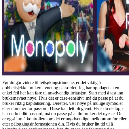
Før du går videre til feilsøkingstrinnene, er det viktig å
dobbeltsjekke brukernavnet og passordet. Jeg har oppdaget at en
enkel feil her kan føre til unødvendig irritasjon. Start med å tast inn
brukernavnet nøye. Hvis det er case-sensitivt, må du passe på at du
bruker riktig kapitalisering. Deretter, vær nøye på mulige symboler
eller nummer for passord. Disse kan lett bli glemt. Hvis du nettopp
har endret ditt passord, må du passe på at du bruker det nyeste. Det
er også lurt å kontrollere om det er unødvendige mellomrom før eller
etter påloggingsinformasjonen din. Hvis du bruker litt tid til å