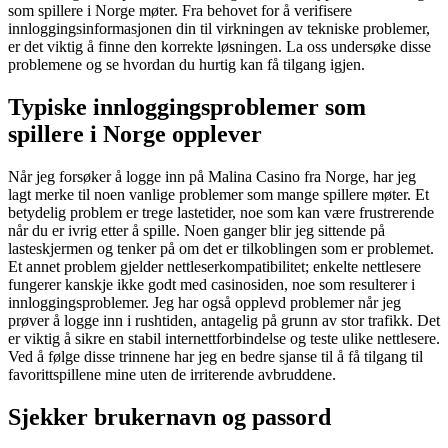
som spillere i Norge møter. Fra behovet for å verifisere
innloggingsinformasjonen din til virkningen av tekniske problemer,
er det viktig å finne den korrekte løsningen. La oss undersøke disse
problemene og se hvordan du hurtig kan få tilgang igjen.
Typiske innloggingsproblemer som
spillere i Norge opplever
Når jeg forsøker å logge inn på Malina Casino fra Norge, har jeg
lagt merke til noen vanlige problemer som mange spillere møter. Et
betydelig problem er trege lastetider, noe som kan være frustrerende
når du er ivrig etter å spille. Noen ganger blir jeg sittende på
lasteskjermen og tenker på om det er tilkoblingen som er problemet.
Et annet problem gjelder nettleserkompatibilitet; enkelte nettlesere
fungerer kanskje ikke godt med casinosiden, noe som resulterer i
innloggingsproblemer. Jeg har også opplevd problemer når jeg
prøver å logge inn i rushtiden, antagelig på grunn av stor trafikk. Det
er viktig å sikre en stabil internettforbindelse og teste ulike nettlesere.
Ved å følge disse trinnene har jeg en bedre sjanse til å få tilgang til
favorittspillene mine uten de irriterende avbruddene.
Sjekker brukernavn og passord