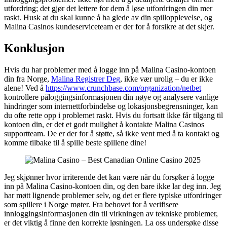
utfordring; det gjør det lettere for dem å løse utfordringen din mer
raskt. Husk at du skal kunne å ha glede av din spillopplevelse, og
Malina Casinos kundeserviceteam er der for å forsikre at det skjer.
Konklusjon
Hvis du har problemer med å logge inn på Malina Casino-kontoen
din fra Norge,
Malina Registrer Deg
, ikke vær urolig – du er ikke
alene! Ved å
https://www.crunchbase.com/organization/netbet
kontrollere påloggingsinformasjonen din nøye og analysere vanlige
hindringer som internettforbindelse og lokasjonsbegrensninger, kan
du ofte rette opp i problemet raskt. Hvis du fortsatt ikke får tilgang til
kontoen din, er det et godt mulighet å kontakte Malina Casinos
supportteam. De er der for å støtte, så ikke vent med å ta kontakt og
komme tilbake til å spille beste spillene dine!
Jeg skjønner hvor irriterende det kan være når du forsøker å logge
inn på Malina Casino-kontoen din, og den bare ikke lar deg inn. Jeg
har møtt lignende problemer selv, og det er flere typiske utfordringer
som spillere i Norge møter. Fra behovet for å verifisere
innloggingsinformasjonen din til virkningen av tekniske problemer,
er det viktig å finne den korrekte løsningen. La oss undersøke disse