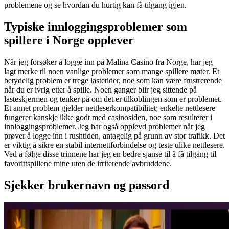
problemene og se hvordan du hurtig kan få tilgang igjen.
Typiske innloggingsproblemer som
spillere i Norge opplever
Når jeg forsøker å logge inn på Malina Casino fra Norge, har jeg
lagt merke til noen vanlige problemer som mange spillere møter. Et
betydelig problem er trege lastetider, noe som kan være frustrerende
når du er ivrig etter å spille. Noen ganger blir jeg sittende på
lasteskjermen og tenker på om det er tilkoblingen som er problemet.
Et annet problem gjelder nettleserkompatibilitet; enkelte nettlesere
fungerer kanskje ikke godt med casinosiden, noe som resulterer i
innloggingsproblemer. Jeg har også opplevd problemer når jeg
prøver å logge inn i rushtiden, antagelig på grunn av stor trafikk. Det
er viktig å sikre en stabil internettforbindelse og teste ulike nettlesere.
Ved å følge disse trinnene har jeg en bedre sjanse til å få tilgang til
favorittspillene mine uten de irriterende avbruddene.
Sjekker brukernavn og passord