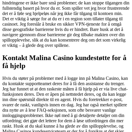
hindringene er ikke bare små problemer; de kan stoppe tilgangen din
fullstendig basert på hvor du er. Som spiller vet jeg hvor frustrerende
det er å føle seg hjelpeløs når jeg ikke får tilgang til kontoen min.
Det er viktig å sørge for at du er i en region som tillater tilgang til
casinoet. Jeg foreslår å bruke en sikker VPN-tjeneste for å omgå
disse geografiske barrierene hvis du er hindret. Bare husk at det å
navigere gjennom disse barrierene gir deg tilbake makten over din
spillopplevelse, slik at du kan konsentrere deg om det som virkelig
er viktig – å glede deg over spillene.
Kontakt Malina Casino kundestøtte for å
få hjelp
Hvis du støter på problemer med å logge inn på Malina Casino, kan
du kontakte supportteamet deres for å få den assistanse du trenger.
Jeg har funnet ut at den raskeste måten å få hjelp på er via live chat-
funksjonen deres. Den er åpen på nettstedet deres, og du kan legge
inn dine spørsmål direkte til en agent. Hvis du foretrekker e-post,
svarer de raskt, vanligvis innen en dag. Jeg har også merket spillere
dra nytte av å lese FAQ-seksjonen, som ofte besvarer vanlige
innloggingsproblemer. Ikke nøl med å gi detaljerte detaljer om din
utfordring; det gjør det lettere for dem å løse utfordringen din mer
raskt. Husk at du skal kunne å ha glede av din spillopplevelse, og
Malina Casinos kundeserviceteam er der for å forsikre at det skjer.