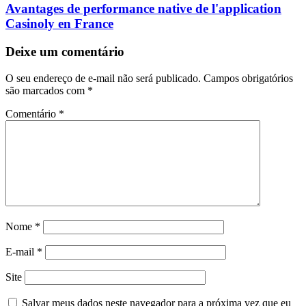
Avantages de performance native de l'application
Casinoly en France
Deixe um comentário
O seu endereço de e-mail não será publicado.
Campos obrigatórios
são marcados com
*
Comentário
*
Nome
*
E-mail
*
Site
Salvar meus dados neste navegador para a próxima vez que eu