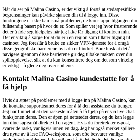
Når du ser på Malina Casino, er det viktig å forstå at stedsspesifikke
begrensninger kan påvirke sjansen din til å logge inn. Disse
hindringene er ikke bare små problemer; de kan stoppe tilgangen din
fullstendig basert på hvor du er. Som spiller vet jeg hvor frustrerende
det er å føle seg hjelpeløs når jeg ikke får tilgang til kontoen min.
Det er viktig å sørge for at du er i en region som tillater tilgang til
casinoet. Jeg foreslår å bruke en sikker VPN-tjeneste for å omgå
disse geografiske barrierene hvis du er hindret. Bare husk at det å
navigere gjennom disse barrierene gir deg tilbake makten over din
spillopplevelse, slik at du kan konsentrere deg om det som virkelig
er viktig – å glede deg over spillene.
Kontakt Malina Casino kundestøtte for å
få hjelp
Hvis du støter på problemer med å logge inn på Malina Casino, kan
du kontakte supportteamet deres for å få den assistanse du trenger.
Jeg har funnet ut at den raskeste måten å få hjelp på er via live chat-
funksjonen deres. Den er åpen på nettstedet deres, og du kan legge
inn dine spørsmål direkte til en agent. Hvis du foretrekker e-post,
svarer de raskt, vanligvis innen en dag. Jeg har også merket spillere
dra nytte av å lese FAQ-seksjonen, som ofte besvarer vanlige
innloggingsproblemer. Ikke nøl med å gi detaljerte detaljer om din