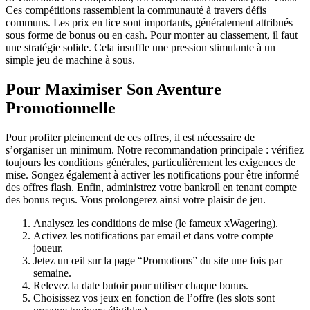
Ces compétitions rassemblent la communauté à travers défis
communs. Les prix en lice sont importants, généralement attribués
sous forme de bonus ou en cash. Pour monter au classement, il faut
une stratégie solide. Cela insuffle une pression stimulante à un
simple jeu de machine à sous.
Pour Maximiser Son Aventure
Promotionnelle
Pour profiter pleinement de ces offres, il est nécessaire de
s’organiser un minimum. Notre recommandation principale : vérifiez
toujours les conditions générales, particulièrement les exigences de
mise. Songez également à activer les notifications pour être informé
des offres flash. Enfin, administrez votre bankroll en tenant compte
des bonus reçus. Vous prolongerez ainsi votre plaisir de jeu.
Analysez les conditions de mise (le fameux xWagering).
Activez les notifications par email et dans votre compte
joueur.
Jetez un œil sur la page “Promotions” du site une fois par
semaine.
Relevez la date butoir pour utiliser chaque bonus.
Choisissez vos jeux en fonction de l’offre (les slots sont