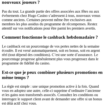
nouveaux joueurs ?
Pas du tout. La grande partie des offres associées aux fêtes ou aux
événements chez Hugo Casino s’adressent à tous, nouveaux venus
comme anciens. Certaines peuvent même être exclusives aux
membres les plus assidus du programme de récompenses. Restez
attentif sur vos notifications pour être parmi les premiers avertis.
Comment fonctionne le cashback hebdomadaire ?
Le cashback est un pourcentage de vos pertes nettes de la semaine
écoulée. Il est versé automatiquement, soit en bonus, soit en argent
réel (tout dépend des conditions). C’est une sorte d’assurance. Le
pourcentage progresse généralement plus vous progressez dans le
programme de fidélité du casino.
Est-ce que je peux combiner plusieurs promotions en
même temps ?
La règle est simple : une unique promotion active à la fois. Quand
vous en adoptez une autre, celle-ci supprime d’ordinaire l’ancienne
et les gains non transformés associés. Consultez les conditions ou
interrogez le support client avant de demander une offre si un bonus
est déjà actif chez vous.