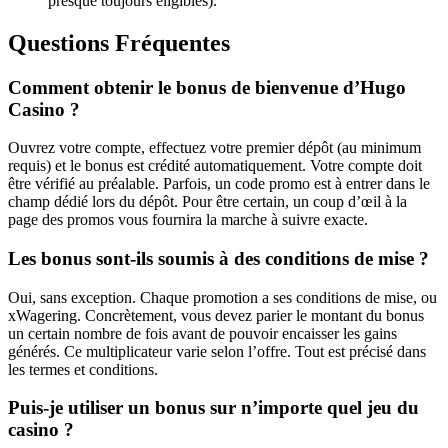
presque toujours éligibles).
Questions Fréquentes
Comment obtenir le bonus de bienvenue d’Hugo
Casino ?
Ouvrez votre compte, effectuez votre premier dépôt (au minimum
requis) et le bonus est crédité automatiquement. Votre compte doit
être vérifié au préalable. Parfois, un code promo est à entrer dans le
champ dédié lors du dépôt. Pour être certain, un coup d’œil à la
page des promos vous fournira la marche à suivre exacte.
Les bonus sont-ils soumis à des conditions de mise ?
Oui, sans exception. Chaque promotion a ses conditions de mise, ou
xWagering. Concrètement, vous devez parier le montant du bonus
un certain nombre de fois avant de pouvoir encaisser les gains
générés. Ce multiplicateur varie selon l’offre. Tout est précisé dans
les termes et conditions.
Puis-je utiliser un bonus sur n’importe quel jeu du
casino ?