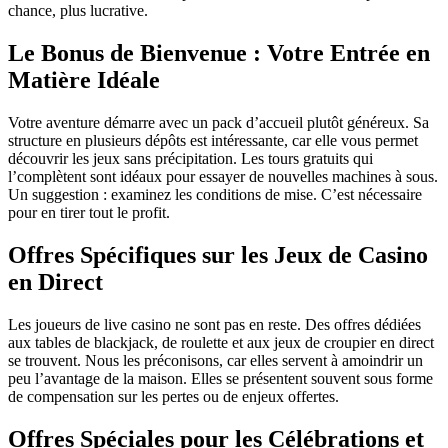
chance, plus lucrative.
Le Bonus de Bienvenue : Votre Entrée en
Matière Idéale
Votre aventure démarre avec un pack d’accueil plutôt généreux. Sa
structure en plusieurs dépôts est intéressante, car elle vous permet
découvrir les jeux sans précipitation. Les tours gratuits qui
l’complètent sont idéaux pour essayer de nouvelles machines à sous.
Un suggestion : examinez les conditions de mise. C’est nécessaire
pour en tirer tout le profit.
Offres Spécifiques sur les Jeux de Casino
en Direct
Les joueurs de live casino ne sont pas en reste. Des offres dédiées
aux tables de blackjack, de roulette et aux jeux de croupier en direct
se trouvent. Nous les préconisons, car elles servent à amoindrir un
peu l’avantage de la maison. Elles se présentent souvent sous forme
de compensation sur les pertes ou de enjeux offertes.
Offres Spéciales pour les Célébrations et