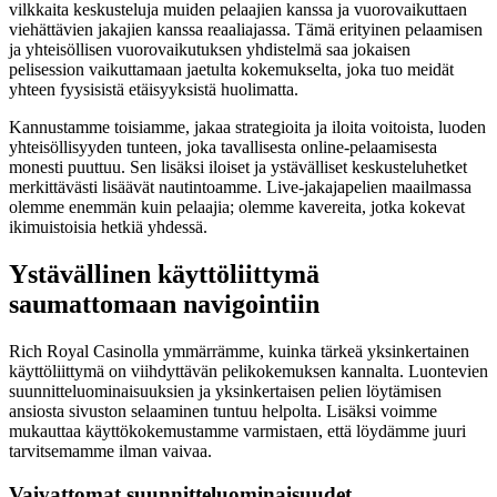
vilkkaita keskusteluja muiden pelaajien kanssa ja vuorovaikuttaen
viehättävien jakajien kanssa reaaliajassa. Tämä erityinen pelaamisen
ja yhteisöllisen vuorovaikutuksen yhdistelmä saa jokaisen
pelisession vaikuttamaan jaetulta kokemukselta, joka tuo meidät
yhteen fyysisistä etäisyyksistä huolimatta.
Kannustamme toisiamme, jakaa strategioita ja iloita voitoista, luoden
yhteisöllisyyden tunteen, joka tavallisesta online-pelaamisesta
monesti puuttuu. Sen lisäksi iloiset ja ystävälliset keskusteluhetket
merkittävästi lisäävät nautintoamme. Live-jakajapelien maailmassa
olemme enemmän kuin pelaajia; olemme kavereita, jotka kokevat
ikimuistoisia hetkiä yhdessä.
Ystävällinen käyttöliittymä
saumattomaan navigointiin
Rich Royal Casinolla ymmärrämme, kuinka tärkeä yksinkertainen
käyttöliittymä on viihdyttävän pelikokemuksen kannalta. Luontevien
suunnitteluominaisuuksien ja yksinkertaisen pelien löytämisen
ansiosta sivuston selaaminen tuntuu helpolta. Lisäksi voimme
mukauttaa käyttökokemustamme varmistaen, että löydämme juuri
tarvitsemamme ilman vaivaa.
Vaivattomat suunnitteluominaisuudet