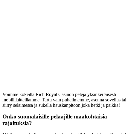
Voimme kokeilla Rich Royal Casinon pelejä yksinkertaisesti
mobiililaitteillamme. Tartu vain puhelimemme, asenna sovellus tai
siirry selaimessa ja sukella hauskanpitoon joka hetki ja paikka!
Onko suomalaisille pelaajille maakohtaisia
rajoituksia?