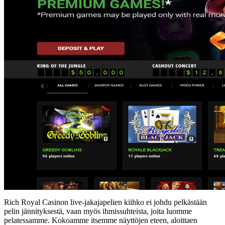
Rich Royal Casinon live-jakajapelien kiihko ei johdu pelkästään
pelin jännityksestä, vaan myös ihmissuhteista, joita luomme
pelatessamme. Kokoamme itsemme näyttöjen eteen, aloittaen