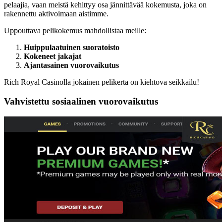
pelaajia, vaan meistä kehittyy osa jännittävää kokemusta, joka on
rakennettu aktivoimaan aistimme.
Uppouttava pelikokemus mahdollistaa meille:
Huippulaatuinen suoratoisto
Kokeneet jakajat
Ajantasainen vuorovaikutus
Rich Royal Casinolla jokainen pelikerta on kiehtova seikkailu!
Vahvistettu sosiaalinen vuorovaikutus