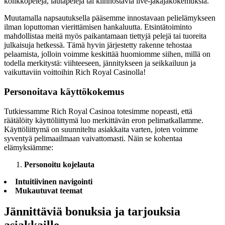
kolikkopelejä, lautapelejä tai kiinnostavia live-jakajakokemuksia.
Muutamalla napsautuksella pääsemme innostavaan pelielämykseen
ilman loputtoman vierittämisen hankaluutta. Etsintätoiminto
mahdollistaa meitä myös paikantamaan tiettyjä pelejä tai tuoreita
julkaisuja hetkessä. Tämä hyvin järjestetty rakenne tehostaa
pelaamista, jolloin voimme keskittää huomiomme siihen, millä on
todella merkitystä: viihteeseen, jännitykseen ja seikkailuun ja
vaikuttaviin voittoihin Rich Royal Casinolla!
Personoitava käyttökokemus
Tutkiessamme Rich Royal Casinoa totesimme nopeasti, että
räätälöity käyttöliittymä luo merkittävän eron pelimatkallamme.
Käyttöliittymä on suunniteltu asiakkaita varten, joten voimme
syventyä pelimaailmaan vaivattomasti. Näin se kohentaa
elämyksiämme:
Personoitu kojelauta
Intuitiivinen navigointi
Mukautuvat teemat
Jännittäviä bonuksia ja tarjouksia