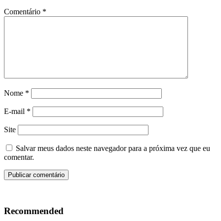
Comentário
*
Nome
*
E-mail
*
Site
Salvar meus dados neste navegador para a próxima vez que eu
comentar.
Recommended