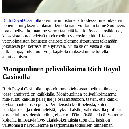
Rich Royal Casino
lla olemme innostuneita tuodessamme oikeiden
pelien jännityksen ja tilaisuuden oikeisiin voittoihin tänne Suomeen.
Laaja pelivalikoimamme varmistaa, että kaikki löytää suosikkinsa,
klassisista pöytäpeleistä moderneihin videoslotteihin. Lisäksi
vetovoimaisten bonusten ansiosta olemme sitoutuneet tekemään
jokaisesta pelikerrasta miellyttävän. Mutta se on vasta alkua –
tutkitaanpa, mikä luo live-jakajakokemuksestamme todella
ainutlaatuisen.
Monipuolinen pelivalikoima Rich Royal
Casinolla
Rich Royal Casinolla uppoudumme kiehtovaan pelimaailmaan,
jossa jännitystä on kaikkialla. Monipuolinen pelivalikoimamme
mukautuu kaikille pelaajille ja osaamistasoon, taaten, että kaikki
löytää ihanteellisen pelin. Perinteisistä korttipeleistä, kuten
blackjackista ja rulettipeleistä, nykyaikaisiin, vaikuttavilla grafiikoilla
kuvitettuihin videoslotteihin, ei ole millään ikävää hetkeä. Voimme
kokeilla innostavia live-jakajakokemuksia tuomalla kasinon
välittömästi näytöillemme ja tarjoamalla todellisen tunnelman