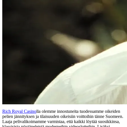
Rich Royal Casino
lla olemme innostuneita tuodessamme oikeiden
pelien jännityksen ja tilaisuuden oikeisiin voittoihin tänne Suomeen.
Laaja pelivalikoimamme varmistaa, että kaikki löytää suosikkinsa,
klassisista pöytäpeleistä moderneihin videoslotteihin. Lisäksi