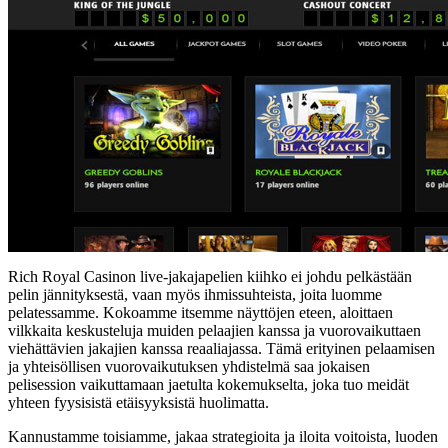
Rich Royal Casinon live-jakajapelien kiihko ei johdu pelkästään
pelin jännityksestä, vaan myös ihmissuhteista, joita luomme
pelatessamme. Kokoamme itsemme näyttöjen eteen, aloittaen
vilkkaita keskusteluja muiden pelaajien kanssa ja vuorovaikuttaen
viehättävien jakajien kanssa reaaliajassa. Tämä erityinen pelaamisen
ja yhteisöllisen vuorovaikutuksen yhdistelmä saa jokaisen
pelisession vaikuttamaan jaetulta kokemukselta, joka tuo meidät
yhteen fyysisistä etäisyyksistä huolimatta.
Kannustamme toisiamme, jakaa strategioita ja iloita voitoista, luoden