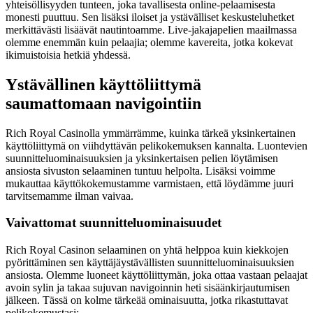
yhteisöllisyyden tunteen, joka tavallisesta online-pelaamisesta
monesti puuttuu. Sen lisäksi iloiset ja ystävälliset keskusteluhetket
merkittävästi lisäävät nautintoamme. Live-jakajapelien maailmassa
olemme enemmän kuin pelaajia; olemme kavereita, jotka kokevat
ikimuistoisia hetkiä yhdessä.
Ystävällinen käyttöliittymä
saumattomaan navigointiin
Rich Royal Casinolla ymmärrämme, kuinka tärkeä yksinkertainen
käyttöliittymä on viihdyttävän pelikokemuksen kannalta. Luontevien
suunnitteluominaisuuksien ja yksinkertaisen pelien löytämisen
ansiosta sivuston selaaminen tuntuu helpolta. Lisäksi voimme
mukauttaa käyttökokemustamme varmistaen, että löydämme juuri
tarvitsemamme ilman vaivaa.
Vaivattomat suunnitteluominaisuudet
Rich Royal Casinon selaaminen on yhtä helppoa kuin kiekkojen
pyörittäminen sen käyttäjäystävällisten suunnitteluominaisuuksien
ansiosta. Olemme luoneet käyttöliittymän, joka ottaa vastaan pelaajat
avoin sylin ja takaa sujuvan navigoinnin heti sisäänkirjautumisen
jälkeen. Tässä on kolme tärkeää ominaisuutta, jotka rikastuttavat
pelikokemustasi: