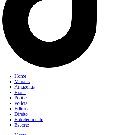
Home
Manaus
Amazonas
Brasil
Política
Polícia
Editorial
Direito
Entretenimento
Esporte