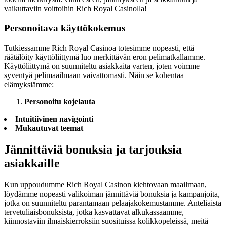
vaikuttaviin voittoihin Rich Royal Casinolla!
Personoitava käyttökokemus
Tutkiessamme Rich Royal Casinoa totesimme nopeasti, että
räätälöity käyttöliittymä luo merkittävän eron pelimatkallamme.
Käyttöliittymä on suunniteltu asiakkaita varten, joten voimme
syventyä pelimaailmaan vaivattomasti. Näin se kohentaa
elämyksiämme:
Personoitu kojelauta
Intuitiivinen navigointi
Mukautuvat teemat
Jännittäviä bonuksia ja tarjouksia
asiakkaille
Kun uppoudumme Rich Royal Casinon kiehtovaan maailmaan,
löydämme nopeasti valikoiman jännittäviä bonuksia ja kampanjoita,
jotka on suunniteltu parantamaan pelaajakokemustamme. Anteliaista
tervetuliaisbonuksista, jotka kasvattavat alkukassaamme,
kiinnostaviin ilmaiskierroksiin suosituissa kolikkopeleissä, meitä