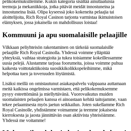
pelikokemuksillemme. Kukin kategoria sisältää ainutlaatuisia
teemoja ja mekaniikkoja, jotka pitävät meidät innostuneina ja
innostuneina lisää. Olipa kyseessä joko kokeneita pelaajia tai
aloittelijoita, Rich Royal Casinon tarjonta varmistaa ikimuistoisen
elämyksen, jossa jokaisella on mahdollisuus loistaa!
Kommuuni ja apu suomalaisille pelaajille
Vilkkaan peliyhteisön rakentaminen on tärkeää suomalaisille
pelaajille Rich Royal Casinolla. Yhdessä voimme ylläpitää
yhteyksiä, vaihtaa strategioita ja tukea toisiamme kokeillessamme
uusia pelejä. Alustamme tarjoaa foorumeita, joissa voimme puhua
kaikesta voittotaktiikoista suosikkikolikkopeleihimme, mikä
helpottaa tuen ja toveruuden löytämistä.
Lisäksi meillä on omistautunut asiakaspalvelu valppaana auttamaan
meitä kaikissa ongelmissa varmistaen, että pelikokemuksemme
pysyy esteettömänä ja miellyttävänä. Vuorovaikutus muiden
suomalaisten pelaajien kanssa ei ainoastaan kehitä taitojamme, vaan
tekee pelaamisesta myös jaetun seikkailun. Joten sukellamme Rich
Royal Casinolle, yhdistämme voimamme ja teemme jokaisesta
kierroksesta ja jaosta jännittävän osan aktiivista yhteisöämme.
Yhdessä me voitamme!