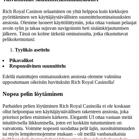
Rich Royal Casinon selaaminen on yhtä helppoa kuin kiekkojen
pyörittäminen sen käyttäjäystävällisten suunnitteluominaisuuksien
ansiosta. Olemme luoneet käyttöliittymän, joka ottaa vastaan pelaajat
avoin sylin ja takaa sujuvan navigoinnin heti sisäänkirjautumisen
jälkeen. Tässä on kolme tärkeää ominaisuutta, jotka rikastuttavat
pelikokemustasi:
Tyylikäs asettelu
Pikavalikot
Responsiivinen suunnittelu
Edellä mainittujen ominaisuuksien ansiosta olemme valmiina
uppoutumaan oikeisiin huvituksiin Rich Royal Casinolla!
Nopea pelin löytäminen
Parhaiden pelien löytäminen Rich Royal Casinolla ei ole koskaan
ollut helpompaa sen käyttäjäystävällisen rakenteen ansiosta, joka
priorisoi pelien etsimisen kärkeen. Elegantti UI ottaa vastaan meitä
intuitiivisella liikkumisella, joten eri luokkiin tutustuminen on
vaivatonta. Voimme nopeasti suodattaa pelit lajin, suosituimmuuden
tai myös lempiteemojemme mukaan – oli meillä vanhanaikaisia