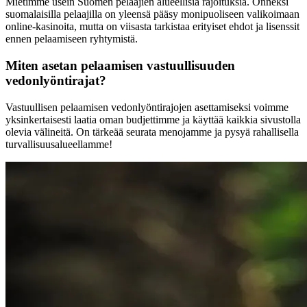
Mietimme usein Suomen pelaajien alueellisia rajoituksia. Onneksi
suomalaisilla pelaajilla on yleensä pääsy monipuoliseen valikoimaan
online-kasinoita, mutta on viisasta tarkistaa erityiset ehdot ja lisenssit
ennen pelaamiseen ryhtymistä.
Miten asetan pelaamisen vastuullisuuden
vedonlyöntirajat?
Vastuullisen pelaamisen vedonlyöntirajojen asettamiseksi voimme
yksinkertaisesti laatia oman budjettimme ja käyttää kaikkia sivustolla
olevia välineitä. On tärkeää seurata menojamme ja pysyä rahallisella
turvallisuusalueellamme!