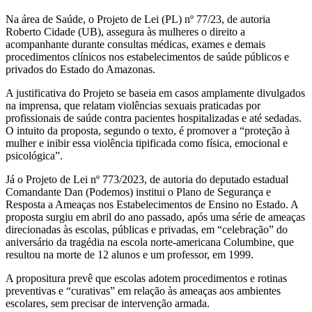
Na área de Saúde, o Projeto de Lei (PL) nº 77/23, de autoria
Roberto Cidade (UB), assegura às mulheres o direito a
acompanhante durante consultas médicas, exames e demais
procedimentos clínicos nos estabelecimentos de saúde públicos e
privados do Estado do Amazonas.
A justificativa do Projeto se baseia em casos amplamente divulgados
na imprensa, que relatam violências sexuais praticadas por
profissionais de saúde contra pacientes hospitalizadas e até sedadas.
O intuito da proposta, segundo o texto, é promover a “proteção à
mulher e inibir essa violência tipificada como física, emocional e
psicológica”.
Já o Projeto de Lei nº 773/2023, de autoria do deputado estadual
Comandante Dan (Podemos) institui o Plano de Segurança e
Resposta a Ameaças nos Estabelecimentos de Ensino no Estado. A
proposta surgiu em abril do ano passado, após uma série de ameaças
direcionadas às escolas, públicas e privadas, em “celebração” do
aniversário da tragédia na escola norte-americana Columbine, que
resultou na morte de 12 alunos e um professor, em 1999.
A propositura prevê que escolas adotem procedimentos e rotinas
preventivas e “curativas” em relação às ameaças aos ambientes
escolares, sem precisar de intervenção armada.