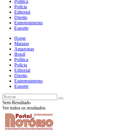
Política
Polícia
Editorial
Direito
Entretenimento
Esporte
Home
Manaus
Amazonas
Brasil
Política
Polícia
Editorial
Direito
Entretenimento
Esporte
Sem Resultado
Ver todos os resultados