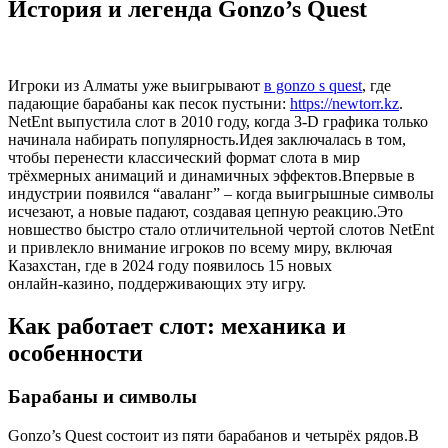
История и легенда Gonzo’s Quest
Игроки из Алматы уже выигрывают
в gonzo s quest
, где
падающие барабаны как песок пустыни:
https://newtorr.kz
.
NetEnt выпустила слот в 2010 году, когда 3‑D графика только
начинала набирать популярность.Идея заключалась в том,
чтобы перенести классический формат слота в мир
трёхмерных анимаций и динамичных эффектов.Впервые в
индустрии появился “аваланг” – когда выигрышные символы
исчезают, а новые падают, создавая цепную реакцию.Это
новшество быстро стало отличительной чертой слотов NetEnt
и привлекло внимание игроков по всему миру, включая
Казахстан, где в 2024 году появилось 15 новых
онлайн‑казино, поддерживающих эту игру.
Как работает слот: механика и
особенности
Барабаны и символы
Gonzo’s Quest состоит из пяти барабанов и четырёх рядов.В