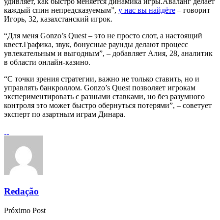
удивляет, как быстро меняется динамика игры.Аваланг делает
каждый спин непредсказуемым”,
у нас вы найдёте
– говорит
Игорь, 32, казахстанский игрок.
“Для меня Gonzo’s Quest – это не просто слот, а настоящий
квест.Графика, звук, бонусные раунды делают процесс
увлекательным и выгодным”, – добавляет Алия, 28, аналитик
в области онлайн‑казино.
“С точки зрения стратегии, важно не только ставить, но и
управлять банкроллом. Gonzo’s Quest позволяет игрокам
экспериментировать с разными ставками, но без разумного
контроля это может быстро обернуться потерями”, – советует
эксперт по азартным играм Динара.
Redação
Próximo Post