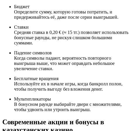
Бюджет
Определите сумму, которую готовы потратить, и
придерживайтесь её, даже после серии выигрышей.
Ставки
Средняя ставка в 0,20 € (≈ 15 тг.) позволяет использовать
бонусные раунды, не рискуя слишком большими
суммами.
Падение символов
Когда символы падают, вероятность повторного
выигрыша выше, что может оправдать небольшое
увеличение ставки.
Бесплатные вращения
Используйте их в начале игры, когда банкролл полон,
чтобы получить выгоду без вложения денег.
Мультипликаторы
В бонусном раунде выбирайте двери с множителями,
чтобы удвоить или утроить выигрыш.
Современные акции и бонусы в
казахстанских казино