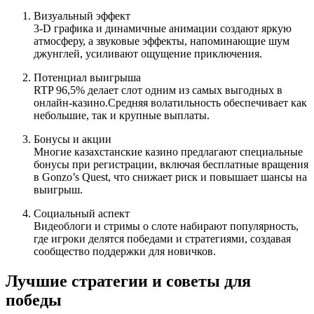
Визуальный эффект
3‑D графика и динамичные анимации создают яркую
атмосферу, а звуковые эффекты, напоминающие шум
джунглей, усиливают ощущение приключения.
Потенциал выигрыша
RTP 96,5% делает слот одним из самых выгодных в
онлайн‑казино.Средняя волатильность обеспечивает как
небольшие, так и крупные выплаты.
Бонусы и акции
Многие казахстанские казино предлагают специальные
бонусы при регистрации, включая бесплатные вращения
в Gonzo’s Quest, что снижает риск и повышает шансы на
выигрыш.
Социальный аспект
Видеоблоги и стримы о слоте набирают популярность,
где игроки делятся победами и стратегиями, создавая
сообщество поддержки для новичков.
Лучшие стратегии и советы для
победы