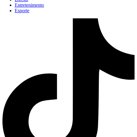
Entretenimento
Esporte