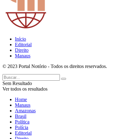
Início
Editorial
Direito
Manaus
© 2023 Portal Notório - Todos os direitos reservados.
Sem Resultado
Ver todos os resultados
Home
Manaus
Amazonas
Brasil
Política
Polícia
Editorial
Direito