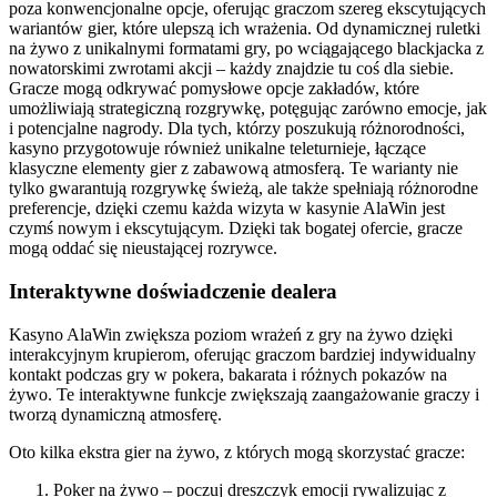
poza konwencjonalne opcje, oferując graczom szereg ekscytujących
wariantów gier, które ulepszą ich wrażenia. Od dynamicznej ruletki
na żywo z unikalnymi formatami gry, po wciągającego blackjacka z
nowatorskimi zwrotami akcji – każdy znajdzie tu coś dla siebie.
Gracze mogą odkrywać pomysłowe opcje zakładów, które
umożliwiają strategiczną rozgrywkę, potęgując zarówno emocje, jak
i potencjalne nagrody. Dla tych, którzy poszukują różnorodności,
kasyno przygotowuje również unikalne teleturnieje, łączące
klasyczne elementy gier z zabawową atmosferą. Te warianty nie
tylko gwarantują rozgrywkę świeżą, ale także spełniają różnorodne
preferencje, dzięki czemu każda wizyta w kasynie AlaWin jest
czymś nowym i ekscytującym. Dzięki tak bogatej ofercie, gracze
mogą oddać się nieustającej rozrywce.
Interaktywne doświadczenie dealera
Kasyno AlaWin zwiększa poziom wrażeń z gry na żywo dzięki
interakcyjnym krupierom, oferując graczom bardziej indywidualny
kontakt podczas gry w pokera, bakarata i różnych pokazów na
żywo. Te interaktywne funkcje zwiększają zaangażowanie graczy i
tworzą dynamiczną atmosferę.
Oto kilka ekstra gier na żywo, z których mogą skorzystać gracze:
Poker na żywo – poczuj dreszczyk emocji rywalizując z