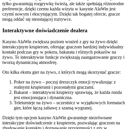
tylko gwarantują rozgrywkę świeżą, ale także spełniają różnorodne
preferencje, dzięki czemu każda wizyta w kasynie AlaWin jest
czymś nowym i ekscytującym. Dzięki tak bogatej ofercie, gracze
mogą oddać się nieustającej rozrywce.
Interaktywne doświadczenie dealera
Kasyno AlaWin zwiększa poziom wrażeń z gry na żywo dzięki
interakcyjnym krupierom, oferując graczom bardziej indywidualny
kontakt podczas gry w pokera, bakarata i różnych pokazów na
żywo. Te interaktywne funkcje zwiększają zaangażowanie graczy i
tworzą dynamiczną atmosferę.
Oto kilka ekstra gier na żywo, z których mogą skorzystać gracze:
Poker na żywo – poczuj dreszczyk emocji rywalizując z
realnymi krupierami i pozostałymi graczami.
Bakarat – interaktywni krupierzy sprawiają, że każda runda
jest emocjonująca i dynamiczna.
Teleturnieje na żywo – uczestnicz w wyjątkowych formatach
gier, które łączą zabawę z szansą wygranej.
Dzięki tym opcjom kasyno AlaWin gwarantuje niezrównane
interakcyjne doświadczenie z krupierem, pozwalając graczom na
zbudowanie kontaktu i doznawanie przyjemności z gry w