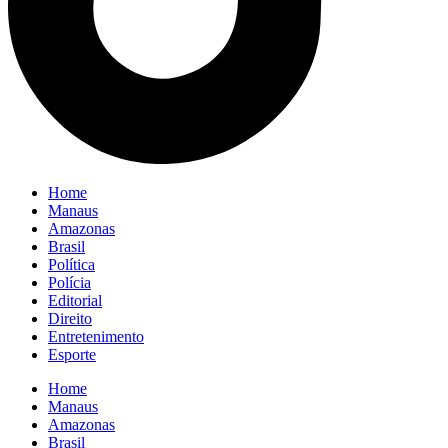
Home
Manaus
Amazonas
Brasil
Política
Polícia
Editorial
Direito
Entretenimento
Esporte
Home
Manaus
Amazonas
Brasil