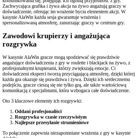
komunikowania się, potęgując ich ogólną przyjemność z gry.
Zachwycająca grafika i żywa akcja na żywo angażują graczy w
doświadczenie, oferując im wrażenie bycia elementem akcji. W
kasynie AlaWin każda sesja gwarantuje wrażenia i
spersonalizowaną atmosferę, zanurzając graczy w centrum gry.
Zawodowi krupierzy i angażująca
rozgrywka
W kasynie AlaWin gracze mogą spodziewać się prawdziwie
angażujące doświadczenia z gry w roulette i blackjack na żywo, z
profesjonalnymi krupierami, którzy zwiększają emocje. Ci
doświadczeni eksperci tworzą przyciągającą atmosferę, dzięki której
każda gra okazuje się prawdziwa i żywa. Dzięki ich serdecznemu
podejściu, gracze cieszą się nie tylko grą, ale także wartościową
komunikacją z specjalistami, która wzbogaca całe doświadczenie.
Oto 3 kluczowe elementy ich rozgrywki:
Oddani profesjonaliści
Rozgrywka w czasie rzeczywistym
Najlepsze przesyłanie strumieniowe
To połączenie zapewnia niezapomniane wrażenia z gry w kasynie