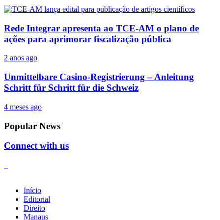
Rede Integrar apresenta ao TCE-AM o plano de
ações para aprimorar fiscalização pública
2 anos ago
Unmittelbare Casino-Registrierung – Anleitung
Schritt für Schritt für die Schweiz
4 meses ago
Popular News
Connect with us
Início
Editorial
Direito
Manaus