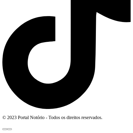
© 2023 Portal Notório - Todos os direitos reservados.