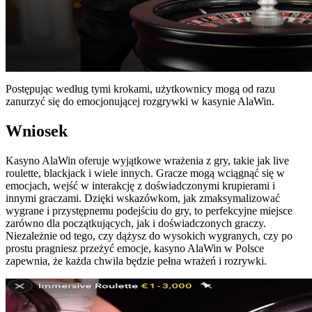
Postępując według tymi krokami, użytkownicy mogą od razu
zanurzyć się do emocjonującej rozgrywki w kasynie AlaWin.
Wniosek
Kasyno AlaWin oferuje wyjątkowe wrażenia z gry, takie jak live
roulette, blackjack i wiele innych. Gracze mogą wciągnąć się w
emocjach, wejść w interakcję z doświadczonymi krupierami i
innymi graczami. Dzięki wskazówkom, jak zmaksymalizować
wygrane i przystępnemu podejściu do gry, to perfekcyjne miejsce
zarówno dla początkujących, jak i doświadczonych graczy.
Niezależnie od tego, czy dążysz do wysokich wygranych, czy po
prostu pragniesz przeżyć emocje, kasyno AlaWin w Polsce
zapewnia, że każda chwila będzie pełna wrażeń i rozrywki.