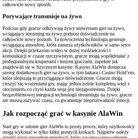
całkowicie nowy sposób.
Porywające transmisje na żywo
Podczas gdy gracze odkrywają żywy uniwersum gier na żywo,
wciągający streaming na żywo podnosi doświadczenie na
całkowicie nowy poziom. Ta nowoczesna technologia generuje
wciągającą atmosferę, która zanurza użytkowników w samo serce
akcji. Dzięki przekazom wideo w dużej rozdzielczości i
komunikacji w czasie rzeczywistym, gracze mogą współdziałać z
profesjonalnymi krupierami i innymi graczami, zupełnie jak
znajdowali się w fizycznym kasynie. Kasyno AlaWin dostarcza
szereg dodatkowych gier na żywo, w tym bakara i Casino Hold’em,
które ulepszają to przyciągające doświadczenie. Gracze mogą
cieszyć się wrażeniami gry, mając jednocześnie kompletną więź z
otoczeniem, co czyni każda sesja jest niezapomniana. Dzięki
bezproblemowej integracji technologii streamingu na żywo, gracze
nie muszą zużywać czasu, co gwarantuje nieprzerwalność emocji.
Jak rozpocząć grać w kasynie AlaWin
Start gry w salonie gier AlaWin to prosty proces, który użytkownicy
mogą wykonać w tylko kilku prostych krokach. Najpierw należy
przejść przez procedurę rejestracji, który zawiera wprowadzenie