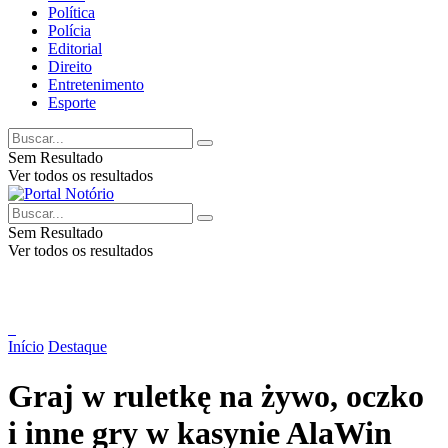
Política
Polícia
Editorial
Direito
Entretenimento
Esporte
Sem Resultado
Ver todos os resultados
Sem Resultado
Ver todos os resultados
Início
Destaque
Graj w ruletkę na żywo, oczko
i inne gry w kasynie AlaWin