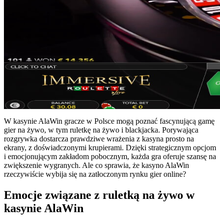
W kasynie AlaWin gracze w Polsce mogą poznać fascynującą gamę
gier na żywo, w tym ruletkę na żywo i blackjacka. Porywająca
rozgrywka dostarcza prawdziwe wrażenia z kasyna prosto na
ekrany, z doświadczonymi krupierami. Dzięki strategicznym opcjom
i emocjonującym zakładom pobocznym, każda gra oferuje szansę na
zwiększenie wygranych. Ale co sprawia, że kasyno AlaWin
rzeczywiście wybija się na zatłoczonym rynku gier online?
Emocje związane z ruletką na żywo w
kasynie AlaWin