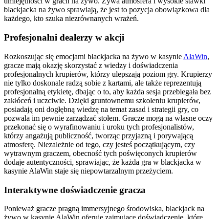
umiejętności w grach na żywo. Żywa atmosfera i wysokie stawki
blackjacka na żywo sprawiają, że jest to pozycja obowiązkowa dla
każdego, kto szuka niezrównanych wrażeń.
Profesjonalni dealerzy w akcji
Rozkoszując się emocjami blackjacka na żywo w kasynie
AlaWin
,
gracze mają okazję skorzystać z wiedzy i doświadczenia
profesjonalnych krupierów, którzy ulepszają poziom gry. Krupierzy
nie tylko doskonale radzą sobie z kartami, ale także reprezentują
profesjonalną etykietę, dbając o to, aby każda sesja przebiegała bez
zakłóceń i uczciwie. Dzięki gruntownemu szkoleniu krupierów,
posiadają oni dogłębną wiedzę na temat zasad i strategii gry, co
pozwala im pewnie zarządzać stołem. Gracze mogą na własne oczy
przekonać się o wyrafinowaniu i uroku tych profesjonalistów,
którzy angażują publiczność, tworząc przyjazną i porywającą
atmosferę. Niezależnie od tego, czy jesteś początkującym, czy
wytrawnym graczem, obecność tych poświęconych krupierów
dodaje autentyczności, sprawiając, że każda gra w blackjacka w
kasynie AlaWin staje się niepowtarzalnym przeżyciem.
Interaktywne doświadczenie gracza
Ponieważ gracze pragną immersyjnego środowiska, blackjack na
żywo w kasynie AlaWin oferuje zajmujące doświadczenie, które