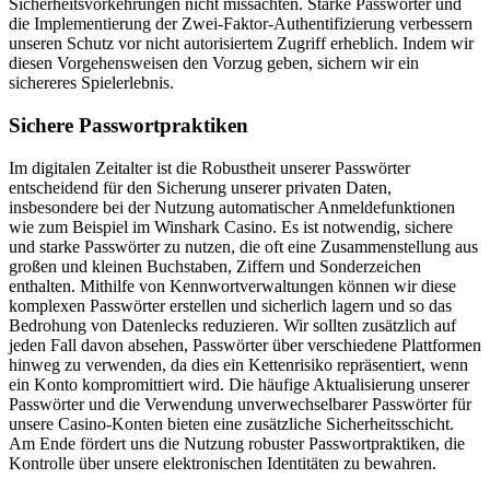
Sicherheitsvorkehrungen nicht missachten. Starke Passwörter und
die Implementierung der Zwei-Faktor-Authentifizierung verbessern
unseren Schutz vor nicht autorisiertem Zugriff erheblich. Indem wir
diesen Vorgehensweisen den Vorzug geben, sichern wir ein
sichereres Spielerlebnis.
Sichere Passwortpraktiken
Im digitalen Zeitalter ist die Robustheit unserer Passwörter
entscheidend für den Sicherung unserer privaten Daten,
insbesondere bei der Nutzung automatischer Anmeldefunktionen
wie zum Beispiel im Winshark Casino. Es ist notwendig, sichere
und starke Passwörter zu nutzen, die oft eine Zusammenstellung aus
großen und kleinen Buchstaben, Ziffern und Sonderzeichen
enthalten. Mithilfe von Kennwortverwaltungen können wir diese
komplexen Passwörter erstellen und sicherlich lagern und so das
Bedrohung von Datenlecks reduzieren. Wir sollten zusätzlich auf
jeden Fall davon absehen, Passwörter über verschiedene Plattformen
hinweg zu verwenden, da dies ein Kettenrisiko repräsentiert, wenn
ein Konto kompromittiert wird. Die häufige Aktualisierung unserer
Passwörter und die Verwendung unverwechselbarer Passwörter für
unsere Casino-Konten bieten eine zusätzliche Sicherheitsschicht.
Am Ende fördert uns die Nutzung robuster Passwortpraktiken, die
Kontrolle über unsere elektronischen Identitäten zu bewahren.