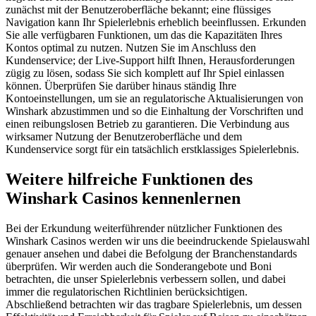
zunächst mit der Benutzeroberfläche bekannt; eine flüssiges
Navigation kann Ihr Spielerlebnis erheblich beeinflussen. Erkunden
Sie alle verfügbaren Funktionen, um das die Kapazitäten Ihres
Kontos optimal zu nutzen. Nutzen Sie im Anschluss den
Kundenservice; der Live-Support hilft Ihnen, Herausforderungen
zügig zu lösen, sodass Sie sich komplett auf Ihr Spiel einlassen
können. Überprüfen Sie darüber hinaus ständig Ihre
Kontoeinstellungen, um sie an regulatorische Aktualisierungen von
Winshark abzustimmen und so die Einhaltung der Vorschriften und
einen reibungslosen Betrieb zu garantieren. Die Verbindung aus
wirksamer Nutzung der Benutzeroberfläche und dem
Kundenservice sorgt für ein tatsächlich erstklassiges Spielerlebnis.
Weitere hilfreiche Funktionen des
Winshark Casinos kennenlernen
Bei der Erkundung weiterführender nützlicher Funktionen des
Winshark Casinos werden wir uns die beeindruckende Spielauswahl
genauer ansehen und dabei die Befolgung der Branchenstandards
überprüfen. Wir werden auch die Sonderangebote und Boni
betrachten, die unser Spielerlebnis verbessern sollen, und dabei
immer die regulatorischen Richtlinien berücksichtigen.
Abschließend betrachten wir das tragbare Spielerlebnis, um dessen