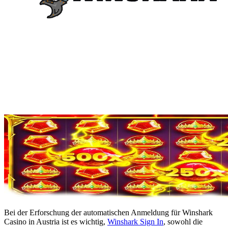
Bei der Erforschung der automatischen Anmeldung für Winshark
Casino in Austria ist es wichtig,
Winshark Sign In
, sowohl die