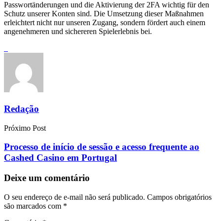
Passwortänderungen und die Aktivierung der 2FA wichtig für den
Schutz unserer Konten sind. Die Umsetzung dieser Maßnahmen
erleichtert nicht nur unseren Zugang, sondern fördert auch einem
angenehmeren und sichereren Spielerlebnis bei.
Redação
Próximo Post
Processo de início de sessão e acesso frequente ao
Cashed Casino em Portugal
Deixe um comentário
O seu endereço de e-mail não será publicado.
Campos obrigatórios
são marcados com
*