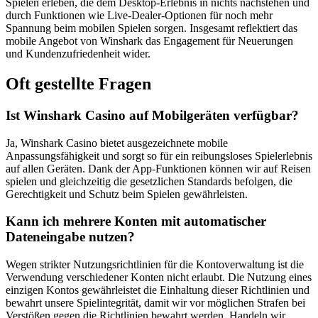
Spielen erleben, die dem Desktop-Erlebnis in nichts nachstehen und
durch Funktionen wie Live-Dealer-Optionen für noch mehr
Spannung beim mobilen Spielen sorgen. Insgesamt reflektiert das
mobile Angebot von Winshark das Engagement für Neuerungen
und Kundenzufriedenheit wider.
Oft gestellte Fragen
Ist Winshark Casino auf Mobilgeräten verfügbar?
Ja, Winshark Casino bietet ausgezeichnete mobile
Anpassungsfähigkeit und sorgt so für ein reibungsloses Spielerlebnis
auf allen Geräten. Dank der App-Funktionen können wir auf Reisen
spielen und gleichzeitig die gesetzlichen Standards befolgen, die
Gerechtigkeit und Schutz beim Spielen gewährleisten.
Kann ich mehrere Konten mit automatischer
Dateneingabe nutzen?
Wegen strikter Nutzungsrichtlinien für die Kontoverwaltung ist die
Verwendung verschiedener Konten nicht erlaubt. Die Nutzung eines
einzigen Kontos gewährleistet die Einhaltung dieser Richtlinien und
bewahrt unsere Spielintegrität, damit wir vor möglichen Strafen bei
Verstößen gegen die Richtlinien bewahrt werden. Handeln wir