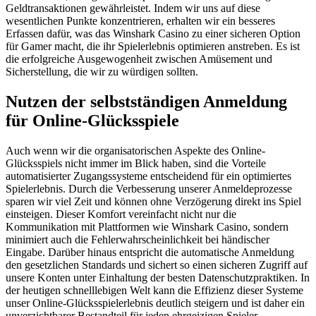
Geldtransaktionen gewährleistet. Indem wir uns auf diese
wesentlichen Punkte konzentrieren, erhalten wir ein besseres
Erfassen dafür, was das Winshark Casino zu einer sicheren Option
für Gamer macht, die ihr Spielerlebnis optimieren anstreben. Es ist
die erfolgreiche Ausgewogenheit zwischen Amüsement und
Sicherstellung, die wir zu würdigen sollten.
Nutzen der selbstständigen Anmeldung
für Online-Glücksspiele
Auch wenn wir die organisatorischen Aspekte des Online-
Glücksspiels nicht immer im Blick haben, sind die Vorteile
automatisierter Zugangssysteme entscheidend für ein optimiertes
Spielerlebnis. Durch die Verbesserung unserer Anmeldeprozesse
sparen wir viel Zeit und können ohne Verzögerung direkt ins Spiel
einsteigen. Dieser Komfort vereinfacht nicht nur die
Kommunikation mit Plattformen wie Winshark Casino, sondern
minimiert auch die Fehlerwahrscheinlichkeit bei händischer
Eingabe. Darüber hinaus entspricht die automatische Anmeldung
den gesetzlichen Standards und sichert so einen sicheren Zugriff auf
unsere Konten unter Einhaltung der besten Datenschutzpraktiken. In
der heutigen schnelllebigen Welt kann die Effizienz dieser Systeme
unser Online-Glücksspielerlebnis deutlich steigern und ist daher ein
unverzichtbarer Bestandteil für jeden ehrgeizigen Spieler.