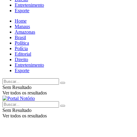
Entretenimento
Esporte
Home
Manaus
Amazonas
Brasil
Política
Polícia
Editorial
Direito
Entretenimento
Esporte
Sem Resultado
Ver todos os resultados
Sem Resultado
Ver todos os resultados