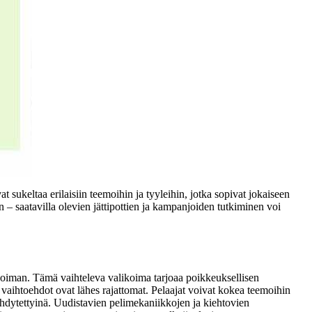
 sukeltaa erilaisiin teemoihin ja tyyleihin, jotka sopivat jokaiseen
 – saatavilla olevien jättipottien ja kampanjoiden tutkiminen voi
koiman. Tämä vaihteleva valikoima tarjoaa poikkeuksellisen
, vaihtoehdot ovat lähes rajattomat. Pelaajat voivat kokea teemoihin
viihdytettyinä. Uudistavien pelimekaniikkojen ja kiehtovien