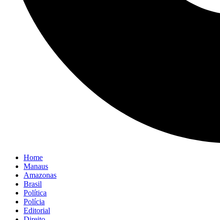
Home
Manaus
Amazonas
Brasil
Política
Polícia
Editorial
Direito