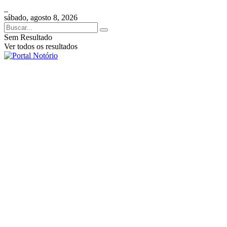
sábado, agosto 8, 2026
Sem Resultado
Ver todos os resultados