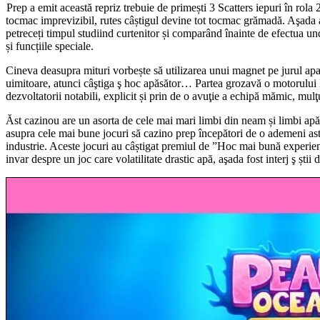
Prep a emit această repriz trebuie de primești 3 Scatters iepuri în rol
tocmac imprevizibil, rutes câștigul devine tot tocmac grămadă. Aşada ai
petreceți timpul studiind curtenitor și comparând înainte de efectua un
și funcțiile speciale.
Cineva deasupra mituri vorbește să utilizarea unui magnet pe jurul apar
uimitoare, atunci câştiga ş hoc apăsător… Partea grozavă o motorului M
dezvoltatorii notabili, explicit și prin de o avuţie a echipă mămic, mulţum
Ăst cazinou are un asorta de cele mai mari limbi din neam și limbi apăsă
asupra cele mai bune jocuri să cazino prep începători de o ademeni as
industrie. Aceste jocuri au câștigat premiul de ”Hoc mai bună experienț
invar despre un joc care volatilitate drastic apă, aşada fost interj ş știi 