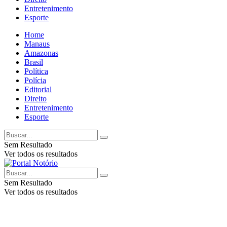
Entretenimento
Esporte
Home
Manaus
Amazonas
Brasil
Política
Polícia
Editorial
Direito
Entretenimento
Esporte
Sem Resultado
Ver todos os resultados
Sem Resultado
Ver todos os resultados