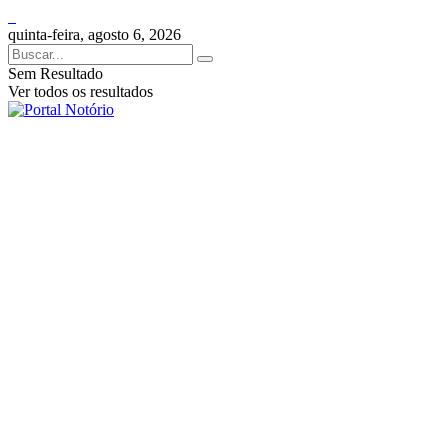
quinta-feira, agosto 6, 2026
Sem Resultado
Ver todos os resultados