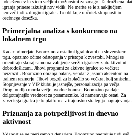
udeležencev in s tem večjimi možnostmi za zmago. Ta družbena plat
igranja prinese izkušnji nov vidik. Ne merite se le z naključjem,
temveč tudi z drugimi igralci. To oblikuje občutek skupnosti in
osebnega dosežka.
Primerjalna analiza s konkurenco na
lokalnem trgu
Kadar primerjate Boomzino z ostalimi igralnicami na slovenskem
trgu, opazimo očitne odstopanja v pristopu k zvestobi. Mnogi se
orientirajo skoraj samo na vabljenje svežih igralcev z atraktivnimi
dobrodošlicami. Jihovi programi za aktivne igralce so večkrat
neizraziti. Boomzino ohranja balans, vendar z jasnim akcentom na
trajnem razmerju. Jihovi pogoji za izplačilo so večkrat bolj smiselni.
Stopnjevanje v VIP klubu je jasnejše, personalizacija pa večja.
Drugi nudijo morda večje uvodne bonuse. Boomzino pa daje
dolgotrajnejšo vrednost za posameznike, ki nameravajo ostati. Za
zavzetega igralca je to platforma z trajnostno strategijo nagrajevanja.
Priznanja za potrpežljivost in dnevno
aktivnost
Vdanost se ne meri samo z denarjem. Boomzino nagrajuje tudi vaš