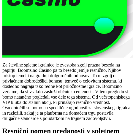
Za številne spletne igralnice je zvestoba zgolj prazna beseda na
papirju. Boomzino Casino pa to besedo jemlje resnično. Njihov
pristop temelji na gradnji dolgoročnih odnosov. To ni zgolj o
privlačnem dobrodošlici bonusu, temveč o celovitem sistemu, ki
dosledno nagraja tako redne kot priložnostne igralce. Boomzino
verjame, da si vsakdo zasluži občutek cenjenosti. V tem pregledu si
bomo natančno pogledali vse dele tega sistema. Od večstopenjskega
VIP kluba do stalnih akcij, ki prinašajo resnično vrednost.
Osredotočili se bomo na specifične ugodnosti za slovenskega igralca
in razložili, zakaj je ta platforma na domačem trgu postavila
drugačne standarde s poudarkom na trajnem zadovoljstvu.
Resnični pomen predanosti v spletnem