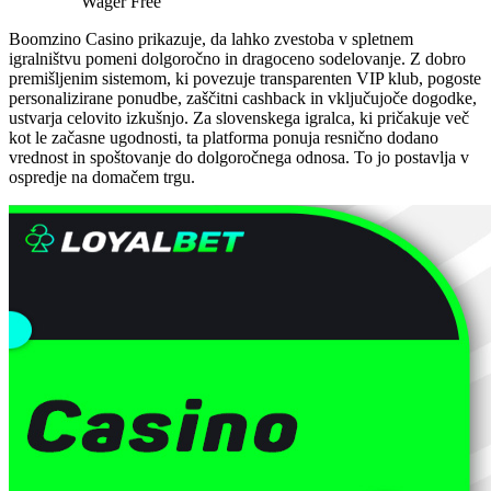
Boomzino Casino prikazuje, da lahko zvestoba v spletnem
igralništvu pomeni dolgoročno in dragoceno sodelovanje. Z dobro
premišljenim sistemom, ki povezuje transparenten VIP klub, pogoste
personalizirane ponudbe, zaščitni cashback in vključujoče dogodke,
ustvarja celovito izkušnjo. Za slovenskega igralca, ki pričakuje več
kot le začasne ugodnosti, ta platforma ponuja resnično dodano
vrednost in spoštovanje do dolgoročnega odnosa. To jo postavlja v
ospredje na domačem trgu.