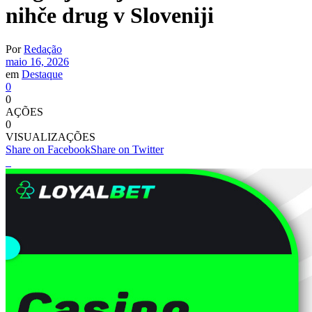
nihče drug v Sloveniji
Por
Redação
maio 16, 2026
em
Destaque
0
0
AÇÕES
0
VISUALIZAÇÕES
Share on Facebook
Share on Twitter