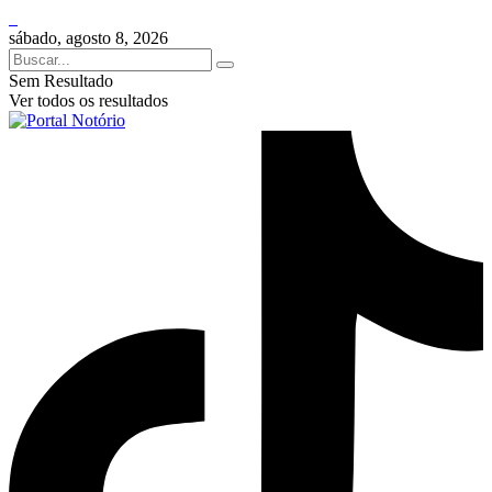
sábado, agosto 8, 2026
Sem Resultado
Ver todos os resultados