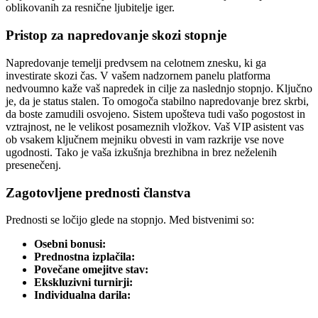
oblikovanih za resnične ljubitelje iger.
Pristop za napredovanje skozi stopnje
Napredovanje temelji predvsem na celotnem znesku, ki ga
investirate skozi čas. V vašem nadzornem panelu platforma
nedvoumno kaže vaš napredek in cilje za naslednjo stopnjo. Ključno
je, da je status stalen. To omogoča stabilno napredovanje brez skrbi,
da boste zamudili osvojeno. Sistem upošteva tudi vašo pogostost in
vztrajnost, ne le velikost posameznih vložkov. Vaš VIP asistent vas
ob vsakem ključnem mejniku obvesti in vam razkrije vse nove
ugodnosti. Tako je vaša izkušnja brezhibna in brez neželenih
presenečenj.
Zagotovljene prednosti članstva
Prednosti se ločijo glede na stopnjo. Med bistvenimi so:
Osebni bonusi:
Prednostna izplačila:
Povečane omejitve stav:
Ekskluzivni turnirji:
Individualna darila: