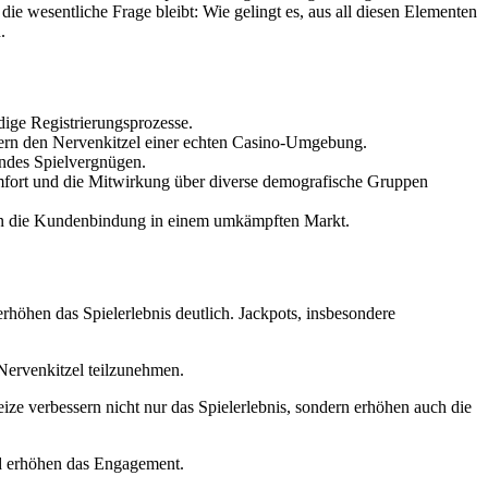
e wesentliche Frage bleibt: Wie gelingt es, aus all diesen Elementen
.
ige Registrierungsprozesse.
elern den Nervenkitzel einer echten Casino-Umgebung.
endes Spielvergnügen.
omfort und die Mitwirkung über diverse demografische Gruppen
dern die Kundenbindung in einem umkämpften Markt.
höhen das Spielerlebnis deutlich. Jackpots, insbesondere
Nervenkitzel teilzunehmen.
ze verbessern nicht nur das Spielerlebnis, sondern erhöhen auch die
nd erhöhen das Engagement.