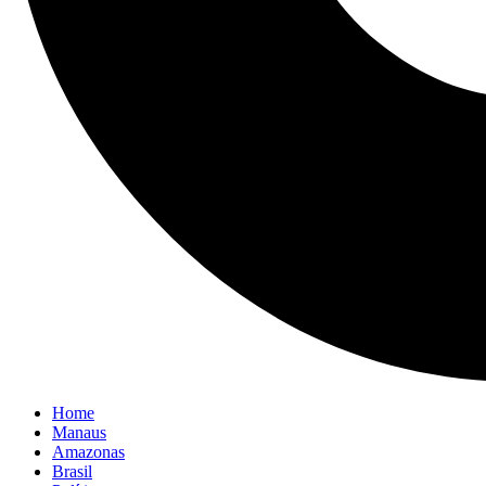
Home
Manaus
Amazonas
Brasil