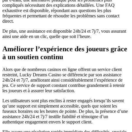
compliqués nécessitant des explications détaillées. Une FAQ
exhaustive est disponible, répondant aux questions les plus
fréquentes et permettant de résoudre les problèmes sans contact
direct.
De plus, une assistance est disponible 24h/24 et 7j/7, vous assurant
ainsi une aide en un clic, quelle que soit l’heure.
Améliorer l’expérience des joueurs grâce
à un soutien continu
Alors que de nombreux casinos en ligne offrent un service client
restreint, Lucky Dreams Casino se différencie par son assistance
24h/24 et 7j/7, améliorant ainsi considérablement l’expérience de
jeu. Ce service de support constant contribue grandement à retenir
les joueurs et à assurer leur satisfaction.
Les utilisateurs sont plus enclins à rester engagés lorsqu’ils savent
qu’une support est simplement accessible, quels que soient les
fuseaux horaires ou les heures de pointe. De plus, la présence d’une
assistance 24h/24 et 7j/7 instille fiabilité et témoigne d’un
authentique engagement envers le support client.
Elle assure une résolution rapide immédiate des difficultés, cruciale