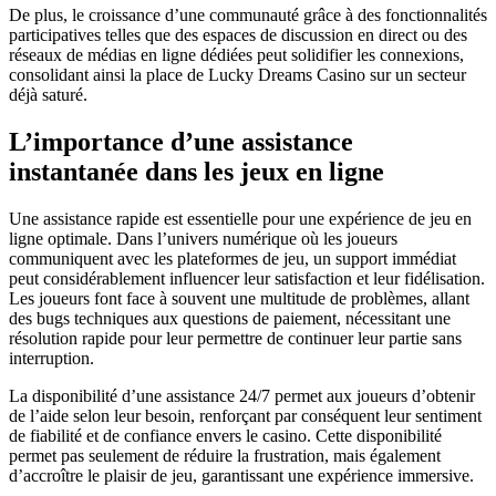
De plus, le croissance d’une communauté grâce à des fonctionnalités
participatives telles que des espaces de discussion en direct ou des
réseaux de médias en ligne dédiées peut solidifier les connexions,
consolidant ainsi la place de Lucky Dreams Casino sur un secteur
déjà saturé.
L’importance d’une assistance
instantanée dans les jeux en ligne
Une assistance rapide est essentielle pour une expérience de jeu en
ligne optimale. Dans l’univers numérique où les joueurs
communiquent avec les plateformes de jeu, un support immédiat
peut considérablement influencer leur satisfaction et leur fidélisation.
Les joueurs font face à souvent une multitude de problèmes, allant
des bugs techniques aux questions de paiement, nécessitant une
résolution rapide pour leur permettre de continuer leur partie sans
interruption.
La disponibilité d’une assistance 24/7 permet aux joueurs d’obtenir
de l’aide selon leur besoin, renforçant par conséquent leur sentiment
de fiabilité et de confiance envers le casino. Cette disponibilité
permet pas seulement de réduire la frustration, mais également
d’accroître le plaisir de jeu, garantissant une expérience immersive.