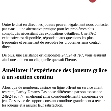
Outre le chat en direct, les joueurs peuvent également nous contacter
par e-mail, une alternative pratique pour les problèmes plus
compliqués nécessitant des explications détaillées. Une FAQ
exhaustive est disponible, répondant aux questions les plus
fréquentes et permettant de résoudre les problèmes sans contact
direct.
De plus, une assistance est disponible 24h/24 et 7j/7, vous assurant
ainsi une aide en un clic, quelle que soit l’heure.
Améliorer l’expérience des joueurs grâce
à un soutien continu
Alors que de nombreux casinos en ligne offrent un service client
restreint, Lucky Dreams Casino se différencie par son assistance
24h/24 et 7j/7, améliorant ainsi considérablement l’expérience de
jeu. Ce service de support constant contribue grandement à retenir
les joueurs et à assurer leur satisfaction.