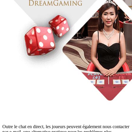
Outre le chat en direct, les joueurs peuvent également nous contacter
par e-mail, une alternative pratique pour les problèmes plus