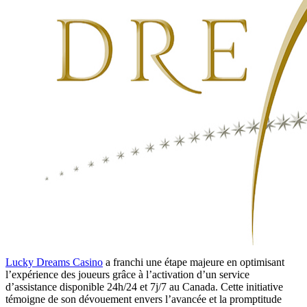
Lucky Dreams Casino
a franchi une étape majeure en optimisant
l’expérience des joueurs grâce à l’activation d’un service
d’assistance disponible 24h/24 et 7j/7 au Canada. Cette initiative
témoigne de son dévouement envers l’avancée et la promptitude