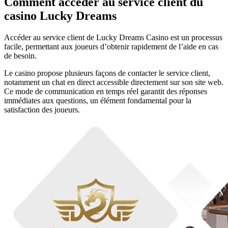
Comment accéder au service client du
casino Lucky Dreams
Accéder au service client de Lucky Dreams Casino est un processus
facile, permettant aux joueurs d’obtenir rapidement de l’aide en cas
de besoin.
Le casino propose plusieurs façons de contacter le service client,
notamment un chat en direct accessible directement sur son site web.
Ce mode de communication en temps réel garantit des réponses
immédiates aux questions, un élément fondamental pour la
satisfaction des joueurs.