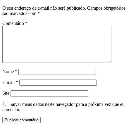
O seu endereço de e-mail não será publicado.
Campos obrigatórios
são marcados com
*
Comentário
*
Nome
*
E-mail
*
Site
Salvar meus dados neste navegador para a próxima vez que eu
comentar.