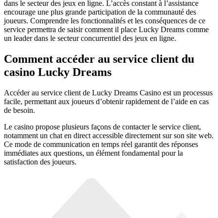
dans le secteur des jeux en ligne. L’accès constant à l’assistance
encourage une plus grande participation de la communauté des
joueurs. Comprendre les fonctionnalités et les conséquences de ce
service permettra de saisir comment il place Lucky Dreams comme
un leader dans le secteur concurrentiel des jeux en ligne.
Comment accéder au service client du
casino Lucky Dreams
Accéder au service client de Lucky Dreams Casino est un processus
facile, permettant aux joueurs d’obtenir rapidement de l’aide en cas
de besoin.
Le casino propose plusieurs façons de contacter le service client,
notamment un chat en direct accessible directement sur son site web.
Ce mode de communication en temps réel garantit des réponses
immédiates aux questions, un élément fondamental pour la
satisfaction des joueurs.