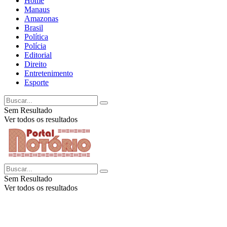
Home
Manaus
Amazonas
Brasil
Política
Polícia
Editorial
Direito
Entretenimento
Esporte
Sem Resultado
Ver todos os resultados
Sem Resultado
Ver todos os resultados