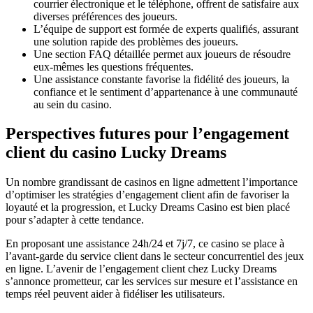
courrier électronique et le téléphone, offrent de satisfaire aux
diverses préférences des joueurs.
L’équipe de support est formée de experts qualifiés, assurant
une solution rapide des problèmes des joueurs.
Une section FAQ détaillée permet aux joueurs de résoudre
eux-mêmes les questions fréquentes.
Une assistance constante favorise la fidélité des joueurs, la
confiance et le sentiment d’appartenance à une communauté
au sein du casino.
Perspectives futures pour l’engagement
client du casino Lucky Dreams
Un nombre grandissant de casinos en ligne admettent l’importance
d’optimiser les stratégies d’engagement client afin de favoriser la
loyauté et la progression, et Lucky Dreams Casino est bien placé
pour s’adapter à cette tendance.
En proposant une assistance 24h/24 et 7j/7, ce casino se place à
l’avant-garde du service client dans le secteur concurrentiel des jeux
en ligne. L’avenir de l’engagement client chez Lucky Dreams
s’annonce prometteur, car les services sur mesure et l’assistance en
temps réel peuvent aider à fidéliser les utilisateurs.