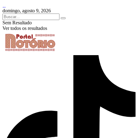
domingo, agosto 9, 2026
Sem Resultado
Ver todos os resultados