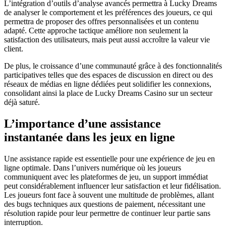
L’intégration d’outils d’analyse avancés permettra à Lucky Dreams
de analyser le comportement et les préférences des joueurs, ce qui
permettra de proposer des offres personnalisées et un contenu
adapté. Cette approche tactique améliore non seulement la
satisfaction des utilisateurs, mais peut aussi accroître la valeur vie
client.
De plus, le croissance d’une communauté grâce à des fonctionnalités
participatives telles que des espaces de discussion en direct ou des
réseaux de médias en ligne dédiées peut solidifier les connexions,
consolidant ainsi la place de Lucky Dreams Casino sur un secteur
déjà saturé.
L’importance d’une assistance
instantanée dans les jeux en ligne
Une assistance rapide est essentielle pour une expérience de jeu en
ligne optimale. Dans l’univers numérique où les joueurs
communiquent avec les plateformes de jeu, un support immédiat
peut considérablement influencer leur satisfaction et leur fidélisation.
Les joueurs font face à souvent une multitude de problèmes, allant
des bugs techniques aux questions de paiement, nécessitant une
résolution rapide pour leur permettre de continuer leur partie sans
interruption.