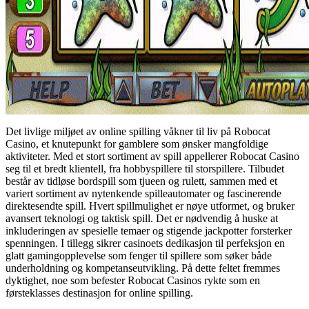
Det livlige miljøet av online spilling våkner til liv på Robocat
Casino, et knutepunkt for gamblere som ønsker mangfoldige
aktiviteter. Med et stort sortiment av spill appellerer Robocat Casino
seg til et bredt klientell, fra hobbyspillere til storspillere. Tilbudet
består av tidløse bordspill som tjueen og rulett, sammen med et
variert sortiment av nytenkende spilleautomater og fascinerende
direktesendte spill. Hvert spillmulighet er nøye utformet, og bruker
avansert teknologi og taktisk spill. Det er nødvendig å huske at
inkluderingen av spesielle temaer og stigende jackpotter forsterker
spenningen. I tillegg sikrer casinoets dedikasjon til perfeksjon en
glatt gamingopplevelse som fenger til spillere som søker både
underholdning og kompetanseutvikling. På dette feltet fremmes
dyktighet, noe som befester Robocat Casinos rykte som en
førsteklasses destinasjon for online spilling.