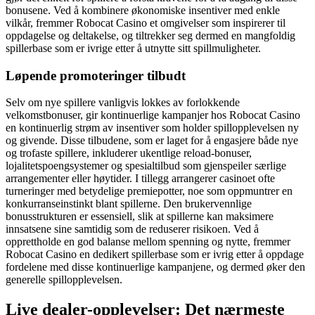
bonusene. Ved å kombinere økonomiske insentiver med enkle
vilkår, fremmer Robocat Casino et omgivelser som inspirerer til
oppdagelse og deltakelse, og tiltrekker seg dermed en mangfoldig
spillerbase som er ivrige etter å utnytte sitt spillmuligheter.
Løpende promoteringer tilbudt
Selv om nye spillere vanligvis lokkes av forlokkende
velkomstbonuser, gir kontinuerlige kampanjer hos Robocat Casino
en kontinuerlig strøm av insentiver som holder spillopplevelsen ny
og givende. Disse tilbudene, som er laget for å engasjere både nye
og trofaste spillere, inkluderer ukentlige reload-bonuser,
lojalitetspoengsystemer og spesialtilbud som gjenspeiler særlige
arrangementer eller høytider. I tillegg arrangerer casinoet ofte
turneringer med betydelige premiepotter, noe som oppmuntrer en
konkurranseinstinkt blant spillerne. Den brukervennlige
bonusstrukturen er essensiell, slik at spillerne kan maksimere
innsatsene sine samtidig som de reduserer risikoen. Ved å
opprettholde en god balanse mellom spenning og nytte, fremmer
Robocat Casino en dedikert spillerbase som er ivrig etter å oppdage
fordelene med disse kontinuerlige kampanjene, og dermed øker den
generelle spillopplevelsen.
Live dealer-opplevelser: Det nærmeste