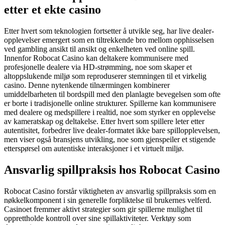
etter et ekte casino
Etter hvert som teknologien fortsetter å utvikle seg, har live dealer-
opplevelser emergert som en tiltrekkende bro mellom opphisselsen
ved gambling ansikt til ansikt og enkelheten ved online spill.
Innenfor Robocat Casino kan deltakere kommunisere med
profesjonelle dealere via HD-strømming, noe som skaper et
altoppslukende miljø som reproduserer stemningen til et virkelig
casino. Denne nytenkende tilnærmingen kombinerer
umiddelbarheten til bordspill med den planlagte bevegelsen som ofte
er borte i tradisjonelle online strukturer. Spillerne kan kommunisere
med dealere og medspillere i realtid, noe som styrker en opplevelse
av kameratskap og deltakelse. Etter hvert som spillere leter etter
autentisitet, forbedrer live dealer-formatet ikke bare spillopplevelsen,
men viser også bransjens utvikling, noe som gjenspeiler et stigende
etterspørsel om autentiske interaksjoner i et virtuelt miljø.
Ansvarlig spillpraksis hos Robocat Casino
Robocat Casino forstår viktigheten av ansvarlig spillpraksis som en
nøkkelkomponent i sin generelle forpliktelse til brukernes velferd.
Casinoet fremmer aktivt strategier som gir spillerne mulighet til
opprettholde kontroll over sine spillaktiviteter. Verktøy som