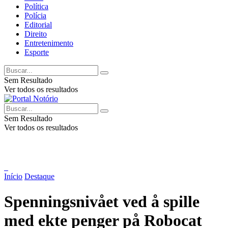
Política
Polícia
Editorial
Direito
Entretenimento
Esporte
Sem Resultado
Ver todos os resultados
Sem Resultado
Ver todos os resultados
Início
Destaque
Spenningsnivået ved å spille
med ekte penger på Robocat