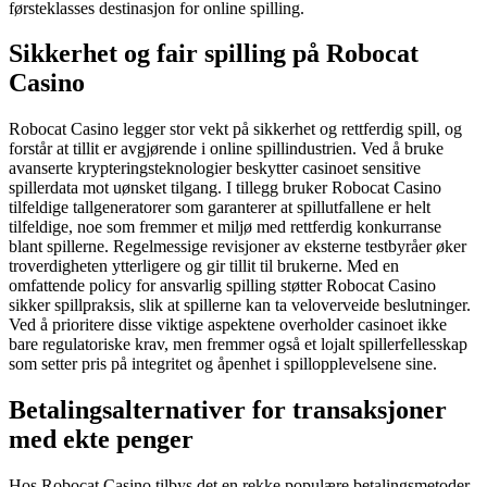
førsteklasses destinasjon for online spilling.
Sikkerhet og fair spilling på Robocat
Casino
Robocat Casino legger stor vekt på sikkerhet og rettferdig spill, og
forstår at tillit er avgjørende i online spillindustrien. Ved å bruke
avanserte krypteringsteknologier beskytter casinoet sensitive
spillerdata mot uønsket tilgang. I tillegg bruker Robocat Casino
tilfeldige tallgeneratorer som garanterer at spillutfallene er helt
tilfeldige, noe som fremmer et miljø med rettferdig konkurranse
blant spillerne. Regelmessige revisjoner av eksterne testbyråer øker
troverdigheten ytterligere og gir tillit til brukerne. Med en
omfattende policy for ansvarlig spilling støtter Robocat Casino
sikker spillpraksis, slik at spillerne kan ta veloverveide beslutninger.
Ved å prioritere disse viktige aspektene overholder casinoet ikke
bare regulatoriske krav, men fremmer også et lojalt spillerfellesskap
som setter pris på integritet og åpenhet i spillopplevelsene sine.
Betalingsalternativer for transaksjoner
med ekte penger
Hos Robocat Casino tilbys det en rekke populære betalingsmetoder