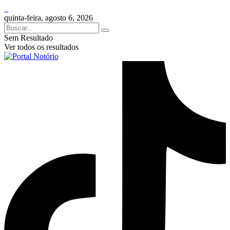
quinta-feira, agosto 6, 2026
Sem Resultado
Ver todos os resultados