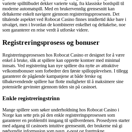
varierte spilltilbudet dekker varierte valg, fra klassiske bordspill til
moderne automatspill. Med en brukervennlig grensesnitt kan
deltakerne enkelt navigere gjennom registreringsprosessen. Det
tiltalende aspektet ved Robocat Casino finnes imidlertid ikke bare i
utvalget, men i hvordan de kombinerer enkelhet og deltakelse, noe
som garanterer en reise verdt å utforske videre.
Registreringsprosess og bonuser
Registreringsprosessen hos Robocat Casino er designet for å være
enkel å bruke, slik at spillere kan opprette kontoer med minimal
innsats. Ved registrering kan nye spillere dra nytte av attraktive
velkomstbonuser som forbedrer den første spillopplevelsen. I tillegg
garanterer de pågående kampanjene at både ferske og
tilbakevendende spillere har flotte muligheter til å maksimere sine
potensielle gevinster gjennom tiden sin på casinoet.
Enkle registreringstrinn
Mange spillere som søker underholdning hos Robocat Casino i
Norge kan sette pris på den enkle registreringsprosessen som
garanterer en problemfri inngang til spillverdenen. Prosedyren starter
med adgang til casinoets intuitive grensesnitt, der brukerne må gi
nødvendig informasjon som navn, e-post og foretrukne