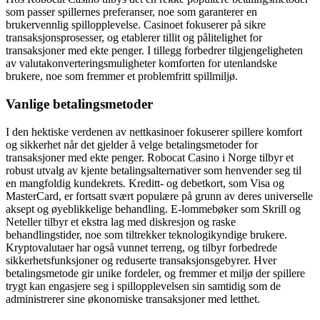
som passer spillernes preferanser, noe som garanterer en
brukervennlig spillopplevelse. Casinoet fokuserer på sikre
transaksjonsprosesser, og etablerer tillit og pålitelighet for
transaksjoner med ekte penger. I tillegg forbedrer tilgjengeligheten
av valutakonverteringsmuligheter komforten for utenlandske
brukere, noe som fremmer et problemfritt spillmiljø.
Vanlige betalingsmetoder
I den hektiske verdenen av nettkasinoer fokuserer spillere komfort
og sikkerhet når det gjelder å velge betalingsmetoder for
transaksjoner med ekte penger. Robocat Casino i Norge tilbyr et
robust utvalg av kjente betalingsalternativer som henvender seg til
en mangfoldig kundekrets. Kreditt- og debetkort, som Visa og
MasterCard, er fortsatt svært populære på grunn av deres universelle
aksept og øyeblikkelige behandling. E-lommebøker som Skrill og
Neteller tilbyr et ekstra lag med diskresjon og raske
behandlingstider, noe som tiltrekker teknologikyndige brukere.
Kryptovalutaer har også vunnet terreng, og tilbyr forbedrede
sikkerhetsfunksjoner og reduserte transaksjonsgebyrer. Hver
betalingsmetode gir unike fordeler, og fremmer et miljø der spillere
trygt kan engasjere seg i spillopplevelsen sin samtidig som de
administrerer sine økonomiske transaksjoner med letthet.