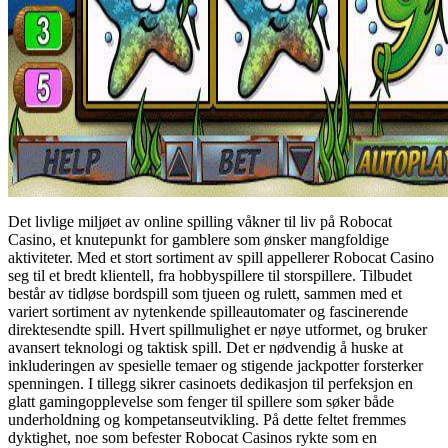
Det livlige miljøet av online spilling våkner til liv på Robocat
Casino, et knutepunkt for gamblere som ønsker mangfoldige
aktiviteter. Med et stort sortiment av spill appellerer Robocat Casino
seg til et bredt klientell, fra hobbyspillere til storspillere. Tilbudet
består av tidløse bordspill som tjueen og rulett, sammen med et
variert sortiment av nytenkende spilleautomater og fascinerende
direktesendte spill. Hvert spillmulighet er nøye utformet, og bruker
avansert teknologi og taktisk spill. Det er nødvendig å huske at
inkluderingen av spesielle temaer og stigende jackpotter forsterker
spenningen. I tillegg sikrer casinoets dedikasjon til perfeksjon en
glatt gamingopplevelse som fenger til spillere som søker både
underholdning og kompetanseutvikling. På dette feltet fremmes
dyktighet, noe som befester Robocat Casinos rykte som en