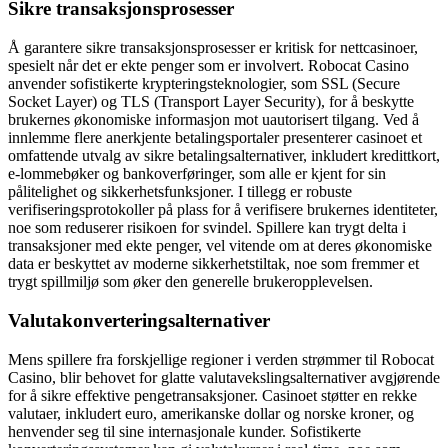
Sikre transaksjonsprosesser
Å garantere sikre transaksjonsprosesser er kritisk for nettcasinoer,
spesielt når det er ekte penger som er involvert. Robocat Casino
anvender sofistikerte krypteringsteknologier, som SSL (Secure
Socket Layer) og TLS (Transport Layer Security), for å beskytte
brukernes økonomiske informasjon mot uautorisert tilgang. Ved å
innlemme flere anerkjente betalingsportaler presenterer casinoet et
omfattende utvalg av sikre betalingsalternativer, inkludert kredittkort,
e-lommebøker og bankoverføringer, som alle er kjent for sin
pålitelighet og sikkerhetsfunksjoner. I tillegg er robuste
verifiseringsprotokoller på plass for å verifisere brukernes identiteter,
noe som reduserer risikoen for svindel. Spillere kan trygt delta i
transaksjoner med ekte penger, vel vitende om at deres økonomiske
data er beskyttet av moderne sikkerhetstiltak, noe som fremmer et
trygt spillmiljø som øker den generelle brukeropplevelsen.
Valutakonverteringsalternativer
Mens spillere fra forskjellige regioner i verden strømmer til Robocat
Casino, blir behovet for glatte valutavekslingsalternativer avgjørende
for å sikre effektive pengetransaksjoner. Casinoet støtter en rekke
valutaer, inkludert euro, amerikanske dollar og norske kroner, og
henvender seg til sine internasjonale kunder. Sofistikerte