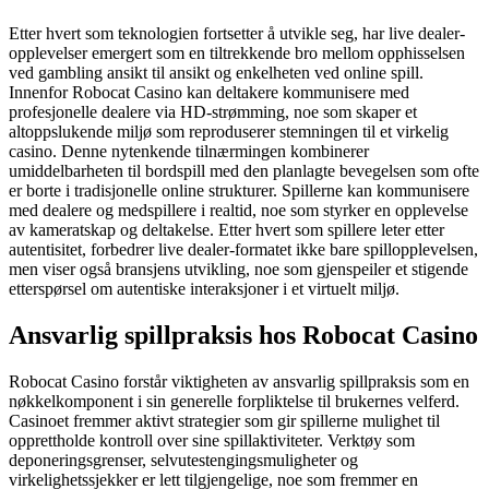
Etter hvert som teknologien fortsetter å utvikle seg, har live dealer-
opplevelser emergert som en tiltrekkende bro mellom opphisselsen
ved gambling ansikt til ansikt og enkelheten ved online spill.
Innenfor Robocat Casino kan deltakere kommunisere med
profesjonelle dealere via HD-strømming, noe som skaper et
altoppslukende miljø som reproduserer stemningen til et virkelig
casino. Denne nytenkende tilnærmingen kombinerer
umiddelbarheten til bordspill med den planlagte bevegelsen som ofte
er borte i tradisjonelle online strukturer. Spillerne kan kommunisere
med dealere og medspillere i realtid, noe som styrker en opplevelse
av kameratskap og deltakelse. Etter hvert som spillere leter etter
autentisitet, forbedrer live dealer-formatet ikke bare spillopplevelsen,
men viser også bransjens utvikling, noe som gjenspeiler et stigende
etterspørsel om autentiske interaksjoner i et virtuelt miljø.
Ansvarlig spillpraksis hos Robocat Casino
Robocat Casino forstår viktigheten av ansvarlig spillpraksis som en
nøkkelkomponent i sin generelle forpliktelse til brukernes velferd.
Casinoet fremmer aktivt strategier som gir spillerne mulighet til
opprettholde kontroll over sine spillaktiviteter. Verktøy som
deponeringsgrenser, selvutestengingsmuligheter og
virkelighetssjekker er lett tilgjengelige, noe som fremmer en