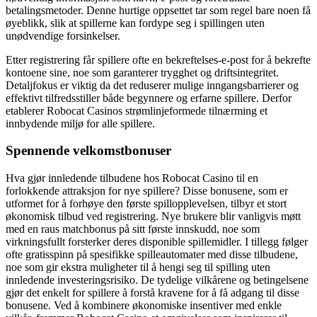
betalingsmetoder. Denne hurtige oppsettet tar som regel bare noen få
øyeblikk, slik at spillerne kan fordype seg i spillingen uten
unødvendige forsinkelser.
Etter registrering får spillere ofte en bekreftelses-e-post for å bekrefte
kontoene sine, noe som garanterer trygghet og driftsintegritet.
Detaljfokus er viktig da det reduserer mulige inngangsbarrierer og
effektivt tilfredsstiller både begynnere og erfarne spillere. Derfor
etablerer Robocat Casinos strømlinjeformede tilnærming et
innbydende miljø for alle spillere.
Spennende velkomstbonuser
Hva gjør innledende tilbudene hos Robocat Casino til en
forlokkende attraksjon for nye spillere? Disse bonusene, som er
utformet for å forhøye den første spillopplevelsen, tilbyr et stort
økonomisk tilbud ved registrering. Nye brukere blir vanligvis møtt
med en raus matchbonus på sitt første innskudd, noe som
virkningsfullt forsterker deres disponible spillemidler. I tillegg følger
ofte gratisspinn på spesifikke spilleautomater med disse tilbudene,
noe som gir ekstra muligheter til å hengi seg til spilling uten
innledende investeringsrisiko. De tydelige vilkårene og betingelsene
gjør det enkelt for spillere å forstå kravene for å få adgang til disse
bonusene. Ved å kombinere økonomiske insentiver med enkle