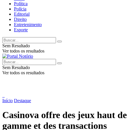
Política
Polícia
Editorial
Direito
Entretenimento
Esporte
Sem Resultado
Ver todos os resultados
Sem Resultado
Ver todos os resultados
Início
Destaque
Casinova offre des jeux haut de
gamme et des transactions