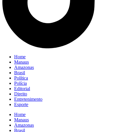
Home
Manaus
Amazonas
Brasil
Política
Polícia
Editorial
Direito
Entretenimento
Esporte
Home
Manaus
Amazonas
Brasil