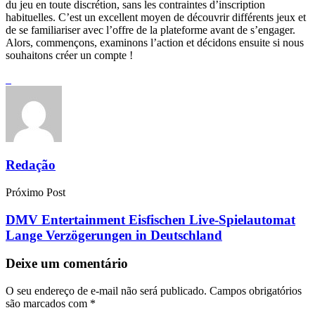
du jeu en toute discrétion, sans les contraintes d’inscription
habituelles. C’est un excellent moyen de découvrir différents jeux et
de se familiariser avec l’offre de la plateforme avant de s’engager.
Alors, commençons, examinons l’action et décidons ensuite si nous
souhaitons créer un compte !
Redação
Próximo Post
DMV Entertainment Eisfischen Live-Spielautomat
Lange Verzögerungen in Deutschland
Deixe um comentário
O seu endereço de e-mail não será publicado.
Campos obrigatórios
são marcados com
*