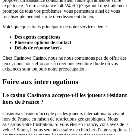
proposer un assistance consommateur fiable qui améliore votre
expérience. Notre assistance 24h/24 et 7j/7 garantit une traitement
prompte de tous vos problèmes, vous permettant ainsi de vous
focaliser pleinement sur le divertissement du jeu.
Voici quelques traits principaux de notre service client :
Des agents compétents
Plusieurs options de contact
Délais de réponse brefs
Chez Casinova Casino, nous ne nous contentons pas de offrir des
jeux ; nous nous efforçons à créer une aventure fluide où vos
exigences sont toujours notre préoccupation.
Foire aux interrogations
Le casino Casinova accepte-t-il les joueurs résidant
hors de France ?
Casinova Casino n’accepte pas les joueurs internationaux vivant
hors de France en raison de restrictions géographiques. Nous
saisissons votre frustration. Si vous êtes en France, vous avez de la
veine ! Sinon, il vous sera nécessaire de chercher d’autres options. Il