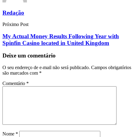
Redação
Próximo Post
My Actual Money Results Following Year with
Spinfin Casino located in United Kingdom
Deixe um comentário
O seu endereço de e-mail não será publicado.
Campos obrigatórios
são marcados com
*
Comentário
*
Nome
*