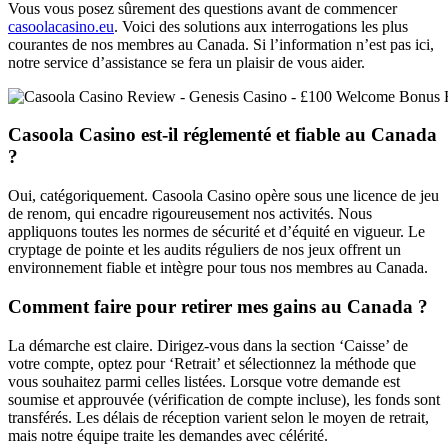
Vous vous posez sûrement des questions avant de commencer
casoolacasino.eu
. Voici des solutions aux interrogations les plus
courantes de nos membres au Canada. Si l’information n’est pas ici,
notre service d’assistance se fera un plaisir de vous aider.
Casoola Casino est-il réglementé et fiable au Canada
?
Oui, catégoriquement. Casoola Casino opère sous une licence de jeu
de renom, qui encadre rigoureusement nos activités. Nous
appliquons toutes les normes de sécurité et d’équité en vigueur. Le
cryptage de pointe et les audits réguliers de nos jeux offrent un
environnement fiable et intègre pour tous nos membres au Canada.
Comment faire pour retirer mes gains au Canada ?
La démarche est claire. Dirigez-vous dans la section ‘Caisse’ de
votre compte, optez pour ‘Retrait’ et sélectionnez la méthode que
vous souhaitez parmi celles listées. Lorsque votre demande est
soumise et approuvée (vérification de compte incluse), les fonds sont
transférés. Les délais de réception varient selon le moyen de retrait,
mais notre équipe traite les demandes avec célérité.