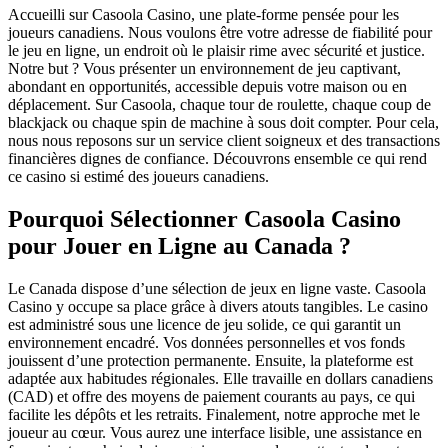
Accueilli sur Casoola Casino, une plate-forme pensée pour les
joueurs canadiens. Nous voulons être votre adresse de fiabilité pour
le jeu en ligne, un endroit où le plaisir rime avec sécurité et justice.
Notre but ? Vous présenter un environnement de jeu captivant,
abondant en opportunités, accessible depuis votre maison ou en
déplacement. Sur Casoola, chaque tour de roulette, chaque coup de
blackjack ou chaque spin de machine à sous doit compter. Pour cela,
nous nous reposons sur un service client soigneux et des transactions
financières dignes de confiance. Découvrons ensemble ce qui rend
ce casino si estimé des joueurs canadiens.
Pourquoi Sélectionner Casoola Casino
pour Jouer en Ligne au Canada ?
Le Canada dispose d’une sélection de jeux en ligne vaste. Casoola
Casino y occupe sa place grâce à divers atouts tangibles. Le casino
est administré sous une licence de jeu solide, ce qui garantit un
environnement encadré. Vos données personnelles et vos fonds
jouissent d’une protection permanente. Ensuite, la plateforme est
adaptée aux habitudes régionales. Elle travaille en dollars canadiens
(CAD) et offre des moyens de paiement courants au pays, ce qui
facilite les dépôts et les retraits. Finalement, notre approche met le
joueur au cœur. Vous aurez une interface lisible, une assistance en