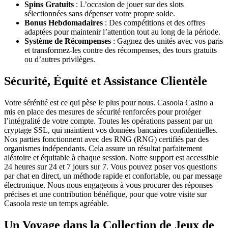
Spins Gratuits
: L’occasion de jouer sur des slots
sélectionnées sans dépenser votre propre solde.
Bonus Hebdomadaires
: Des compétitions et des offres
adaptées pour maintenir l’attention tout au long de la période.
Système de Récompenses
: Gagnez des unités avec vos paris
et transformez-les contre des récompenses, des tours gratuits
ou d’autres privilèges.
Sécurité, Équité et Assistance Clientèle
Votre sérénité est ce qui pèse le plus pour nous. Casoola Casino a
mis en place des mesures de sécurité renforcées pour protéger
l’intégralité de votre compte. Toutes les opérations passent par un
cryptage SSL, qui maintient vos données bancaires confidentielles.
Nos parties fonctionnent avec des RNG (RNG) certifiés par des
organismes indépendants. Cela assure un résultat parfaitement
aléatoire et équitable à chaque session. Notre support est accessible
24 heures sur 24 et 7 jours sur 7. Vous pouvez poser vos questions
par chat en direct, un méthode rapide et confortable, ou par message
électronique. Nous nous engageons à vous procurer des réponses
précises et une contribution bénéfique, pour que votre visite sur
Casoola reste un temps agréable.
Un Voyage dans la Collection de Jeux de