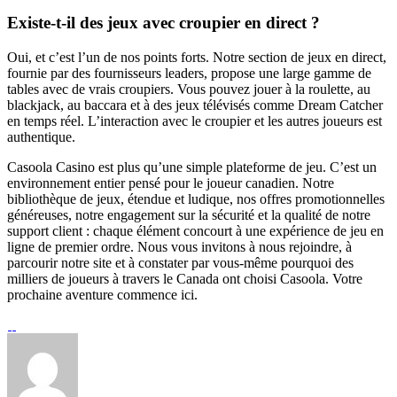
Existe-t-il des jeux avec croupier en direct ?
Oui, et c’est l’un de nos points forts. Notre section de jeux en direct,
fournie par des fournisseurs leaders, propose une large gamme de
tables avec de vrais croupiers. Vous pouvez jouer à la roulette, au
blackjack, au baccara et à des jeux télévisés comme Dream Catcher
en temps réel. L’interaction avec le croupier et les autres joueurs est
authentique.
Casoola Casino est plus qu’une simple plateforme de jeu. C’est un
environnement entier pensé pour le joueur canadien. Notre
bibliothèque de jeux, étendue et ludique, nos offres promotionnelles
généreuses, notre engagement sur la sécurité et la qualité de notre
support client : chaque élément concourt à une expérience de jeu en
ligne de premier ordre. Nous vous invitons à nous rejoindre, à
parcourir notre site et à constater par vous-même pourquoi des
milliers de joueurs à travers le Canada ont choisi Casoola. Votre
prochaine aventure commence ici.