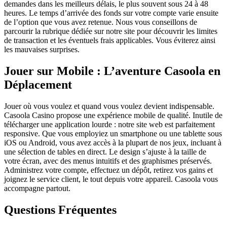
demandes dans les meilleurs délais, le plus souvent sous 24 à 48
heures. Le temps d’arrivée des fonds sur votre compte varie ensuite
de l’option que vous avez retenue. Nous vous conseillons de
parcourir la rubrique dédiée sur notre site pour découvrir les limites
de transaction et les éventuels frais applicables. Vous éviterez ainsi
les mauvaises surprises.
Jouer sur Mobile : L’aventure Casoola en
Déplacement
Jouer où vous voulez et quand vous voulez devient indispensable.
Casoola Casino propose une expérience mobile de qualité. Inutile de
télécharger une application lourde : notre site web est parfaitement
responsive. Que vous employiez un smartphone ou une tablette sous
iOS ou Android, vous avez accès à la plupart de nos jeux, incluant à
une sélection de tables en direct. Le design s’ajuste à la taille de
votre écran, avec des menus intuitifs et des graphismes préservés.
Administrez votre compte, effectuez un dépôt, retirez vos gains et
joignez le service client, le tout depuis votre appareil. Casoola vous
accompagne partout.
Questions Fréquentes