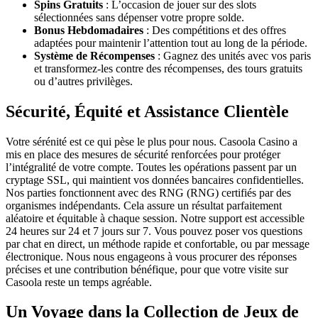
Spins Gratuits
: L’occasion de jouer sur des slots
sélectionnées sans dépenser votre propre solde.
Bonus Hebdomadaires
: Des compétitions et des offres
adaptées pour maintenir l’attention tout au long de la période.
Système de Récompenses
: Gagnez des unités avec vos paris
et transformez-les contre des récompenses, des tours gratuits
ou d’autres privilèges.
Sécurité, Équité et Assistance Clientèle
Votre sérénité est ce qui pèse le plus pour nous. Casoola Casino a
mis en place des mesures de sécurité renforcées pour protéger
l’intégralité de votre compte. Toutes les opérations passent par un
cryptage SSL, qui maintient vos données bancaires confidentielles.
Nos parties fonctionnent avec des RNG (RNG) certifiés par des
organismes indépendants. Cela assure un résultat parfaitement
aléatoire et équitable à chaque session. Notre support est accessible
24 heures sur 24 et 7 jours sur 7. Vous pouvez poser vos questions
par chat en direct, un méthode rapide et confortable, ou par message
électronique. Nous nous engageons à vous procurer des réponses
précises et une contribution bénéfique, pour que votre visite sur
Casoola reste un temps agréable.
Un Voyage dans la Collection de Jeux de