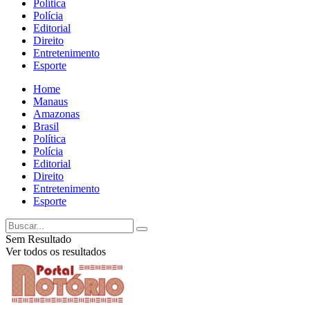
Política
Polícia
Editorial
Direito
Entretenimento
Esporte
Home
Manaus
Amazonas
Brasil
Política
Polícia
Editorial
Direito
Entretenimento
Esporte
Sem Resultado
Ver todos os resultados