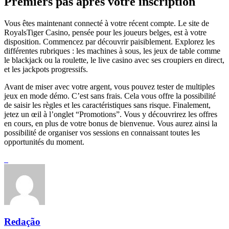
Premiers pas après votre inscription
Vous êtes maintenant connecté à votre récent compte. Le site de
RoyalsTiger Casino, pensée pour les joueurs belges, est à votre
disposition. Commencez par découvrir paisiblement. Explorez les
différentes rubriques : les machines à sous, les jeux de table comme
le blackjack ou la roulette, le live casino avec ses croupiers en direct,
et les jackpots progressifs.
Avant de miser avec votre argent, vous pouvez tester de multiples
jeux en mode démo. C’est sans frais. Cela vous offre la possibilité
de saisir les règles et les caractéristiques sans risque. Finalement,
jetez un œil à l’onglet “Promotions”. Vous y découvrirez les offres
en cours, en plus de votre bonus de bienvenue. Vous aurez ainsi la
possibilité de organiser vos sessions en connaissant toutes les
opportunités du moment.
Redação