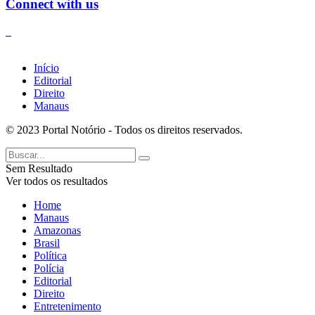
Connect with us
Início
Editorial
Direito
Manaus
© 2023 Portal Notório - Todos os direitos reservados.
Sem Resultado
Ver todos os resultados
Home
Manaus
Amazonas
Brasil
Política
Polícia
Editorial
Direito
Entretenimento