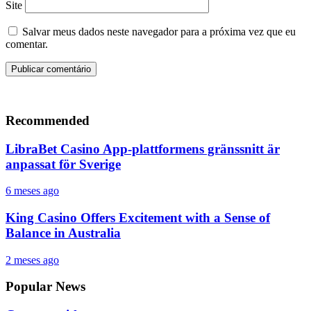
Site
Salvar meus dados neste navegador para a próxima vez que eu
comentar.
Recommended
LibraBet Casino App-plattformens gränssnitt är
anpassat för Sverige
6 meses ago
King Casino Offers Excitement with a Sense of
Balance in Australia
2 meses ago
Popular News