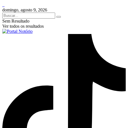
domingo, agosto 9, 2026
Sem Resultado
Ver todos os resultados