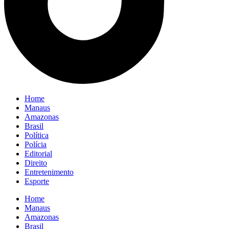
Home
Manaus
Amazonas
Brasil
Política
Polícia
Editorial
Direito
Entretenimento
Esporte
Home
Manaus
Amazonas
Brasil