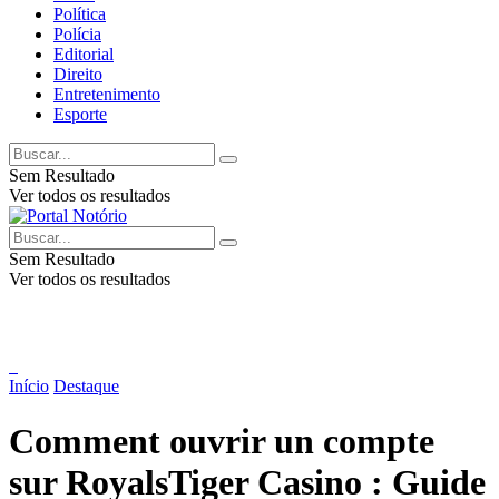
Política
Polícia
Editorial
Direito
Entretenimento
Esporte
Sem Resultado
Ver todos os resultados
Sem Resultado
Ver todos os resultados
Início
Destaque
Comment ouvrir un compte
sur RoyalsTiger Casino : Guide