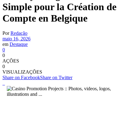
Simple pour la Création de
Compte en Belgique
Por
Redação
maio 16, 2026
em
Destaque
0
0
AÇÕES
0
VISUALIZAÇÕES
Share on Facebook
Share on Twitter