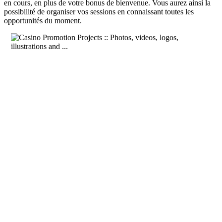
en cours, en plus de votre bonus de bienvenue. Vous aurez ainsi la
possibilité de organiser vos sessions en connaissant toutes les
opportunités du moment.