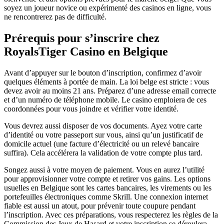
soyez un joueur novice ou expérimenté des casinos en ligne, vous
ne rencontrerez pas de difficulté.
Prérequis pour s’inscrire chez
RoyalsTiger Casino en Belgique
Avant d’appuyer sur le bouton d’inscription, confirmez d’avoir
quelques éléments à portée de main. La loi belge est stricte : vous
devez avoir au moins 21 ans. Préparez d’une adresse email correcte
et d’un numéro de téléphone mobile. Le casino emploiera de ces
coordonnées pour vous joindre et vérifier votre identité.
Vous devrez aussi disposer de vos documents. Ayez votre carte
d’identité ou votre passeport sur vous, ainsi qu’un justificatif de
domicile actuel (une facture d’électricité ou un relevé bancaire
suffira). Cela accélérera la validation de votre compte plus tard.
Songez aussi à votre moyen de paiement. Vous en aurez l’utilité
pour approvisionner votre compte et retirer vos gains. Les options
usuelles en Belgique sont les cartes bancaires, les virements ou les
portefeuilles électroniques comme Skrill. Une connexion internet
fiable est aussi un atout, pour prévenir toute coupure pendant
l’inscription. Avec ces préparations, vous respecterez les règles de la
Commission des Jeux de Hasard et votre inscription se déroulera