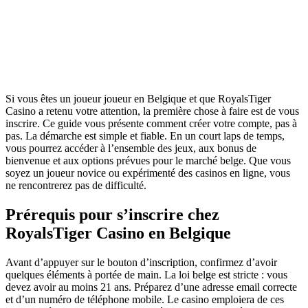
Si vous êtes un joueur joueur en Belgique et que RoyalsTiger
Casino a retenu votre attention, la première chose à faire est de vous
inscrire. Ce guide vous présente comment créer votre compte, pas à
pas. La démarche est simple et fiable. En un court laps de temps,
vous pourrez accéder à l’ensemble des jeux, aux bonus de
bienvenue et aux options prévues pour le marché belge. Que vous
soyez un joueur novice ou expérimenté des casinos en ligne, vous
ne rencontrerez pas de difficulté.
Prérequis pour s’inscrire chez
RoyalsTiger Casino en Belgique
Avant d’appuyer sur le bouton d’inscription, confirmez d’avoir
quelques éléments à portée de main. La loi belge est stricte : vous
devez avoir au moins 21 ans. Préparez d’une adresse email correcte
et d’un numéro de téléphone mobile. Le casino emploiera de ces