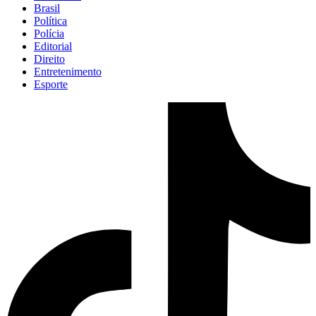
Brasil
Política
Polícia
Editorial
Direito
Entretenimento
Esporte