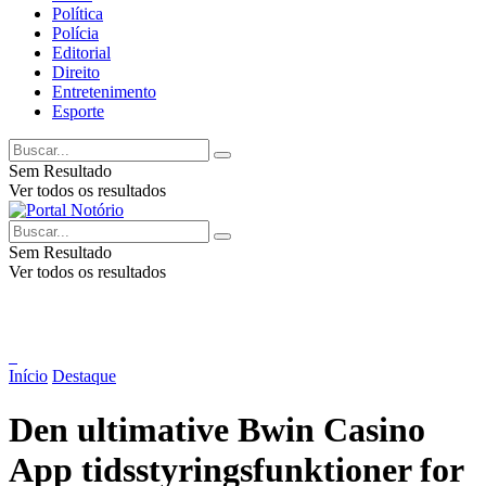
Política
Polícia
Editorial
Direito
Entretenimento
Esporte
Sem Resultado
Ver todos os resultados
Sem Resultado
Ver todos os resultados
Início
Destaque
Den ultimative Bwin Casino
App tidsstyringsfunktioner for