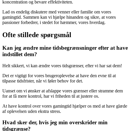
koncentration og bevare effektiviteten.
Lad os endelig diskutere med venner eller familie om vores
gamingtid. Sammen kan vi hjælpe hinanden og sikre, at vores
passioner forbedrer, i stedet for hæmmer, vores hverdag.
Ofte stillede spørgsmål
Kan jeg ændre mine tidsbegrænsninger efter at have
indstillet dem?
Helt sikkert, vi kan ændre vores tidsgrænser, efter vi har sat dem!
Det er vigtigt for vores brugeroplevelse at have den evne til at
tilpasse tidsfrister, når vi føler behov for det.
Uanset om vi ønsker at afslappe vores grænser eller stramme dem
for at få mere kontrol, har vi friheden til at justere os.
At have kontrol over vores gamingtid hjælper os med at have glæde
af oplevelsen uden ekstra stress.
Hvad sker der, hvis jeg min overskrider min
tidsgrænse?