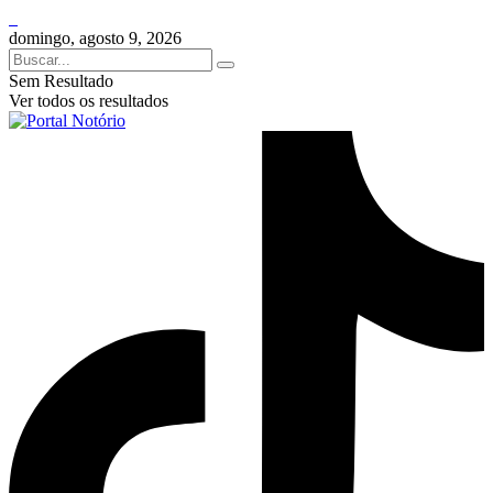
domingo, agosto 9, 2026
Sem Resultado
Ver todos os resultados