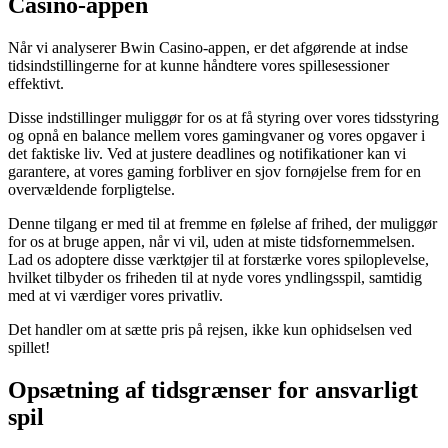
Casino-appen
Når vi analyserer Bwin Casino-appen, er det afgørende at indse
tidsindstillingerne for at kunne håndtere vores spillesessioner
effektivt.
Disse indstillinger muliggør for os at få styring over vores tidsstyring
og opnå en balance mellem vores gamingvaner og vores opgaver i
det faktiske liv. Ved at justere deadlines og notifikationer kan vi
garantere, at vores gaming forbliver en sjov fornøjelse frem for en
overvældende forpligtelse.
Denne tilgang er med til at fremme en følelse af frihed, der muliggør
for os at bruge appen, når vi vil, uden at miste tidsfornemmelsen.
Lad os adoptere disse værktøjer til at forstærke vores spiloplevelse,
hvilket tilbyder os friheden til at nyde vores yndlingsspil, samtidig
med at vi værdiger vores privatliv.
Det handler om at sætte pris på rejsen, ikke kun ophidselsen ved
spillet!
Opsætning af tidsgrænser for ansvarligt
spil