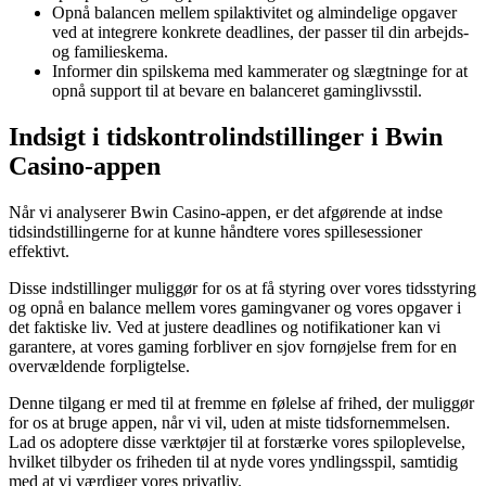
Opnå balancen mellem spilaktivitet og almindelige opgaver
ved at integrere konkrete deadlines, der passer til din arbejds-
og familieskema.
Informer din spilskema med kammerater og slægtninge for at
opnå support til at bevare en balanceret gaminglivsstil.
Indsigt i tidskontrolindstillinger i Bwin
Casino-appen
Når vi analyserer Bwin Casino-appen, er det afgørende at indse
tidsindstillingerne for at kunne håndtere vores spillesessioner
effektivt.
Disse indstillinger muliggør for os at få styring over vores tidsstyring
og opnå en balance mellem vores gamingvaner og vores opgaver i
det faktiske liv. Ved at justere deadlines og notifikationer kan vi
garantere, at vores gaming forbliver en sjov fornøjelse frem for en
overvældende forpligtelse.
Denne tilgang er med til at fremme en følelse af frihed, der muliggør
for os at bruge appen, når vi vil, uden at miste tidsfornemmelsen.
Lad os adoptere disse værktøjer til at forstærke vores spiloplevelse,
hvilket tilbyder os friheden til at nyde vores yndlingsspil, samtidig
med at vi værdiger vores privatliv.