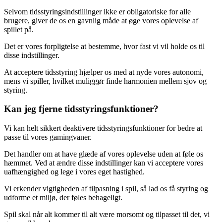
Selvom tidsstyringsindstillinger ikke er obligatoriske for alle
brugere, giver de os en gavnlig måde at øge vores oplevelse af
spillet på.
Det er vores forpligtelse at bestemme, hvor fast vi vil holde os til
disse indstillinger.
At acceptere tidsstyring hjælper os med at nyde vores autonomi,
mens vi spiller, hvilket muliggør finde harmonien mellem sjov og
styring.
Kan jeg fjerne tidsstyringsfunktioner?
Vi kan helt sikkert deaktivere tidsstyringsfunktioner for bedre at
passe til vores gamingvaner.
Det handler om at have glæde af vores oplevelse uden at føle os
hæmmet. Ved at ændre disse indstillinger kan vi acceptere vores
uafhængighed og lege i vores eget hastighed.
Vi erkender vigtigheden af tilpasning i spil, så lad os få styring og
udforme et miljø, der føles behageligt.
Spil skal når alt kommer til alt være morsomt og tilpasset til det, vi