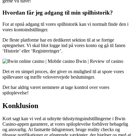
gerne vil have!
Hvordan får jeg adgang til min spilhistorik?
For at opnå adgang til vores spilhistorik kan vi normalt finde den i
vores kontoindstillinger.
De fleste platforme har en dedikeret sektion til at se forrige
optegnelser. Vi skal blot logge ind på vores konto og gå til fanen
‘Historie’ eller ‘Registreringer’.
Det er en simpel proces, der giver os mulighed til at spore vores
spillevaner og træffe velovervejede beslutninger.
Det har aldrig været nemmere at tage kontrol over vores
spiloplevelse!
Konklusion
Kort sagt kan vi ved at udnytte tidsstyringsindstillingerne i Bwin
Casino-appen garantere, at vores spiloplevelse forbliver behagelig
og ansvarlig. At fastsætte tidsgrænser, bruge reality checks og
tilpasse notifikationer er afgørende værktøjer, der hjælper os med at