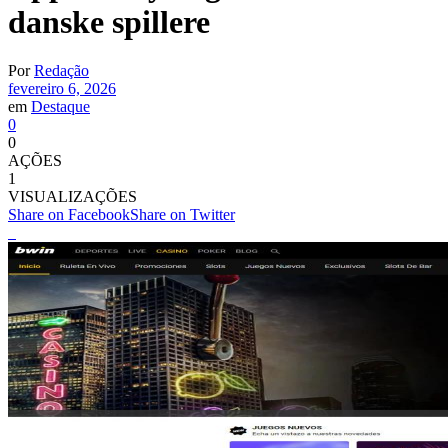
danske spillere
Por
Redação
fevereiro 6, 2026
em
Destaque
0
0
AÇÕES
1
VISUALIZAÇÕES
Share on Facebook
Share on Twitter