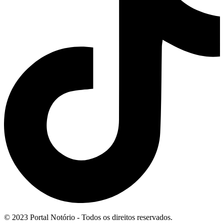
© 2023 Portal Notório - Todos os direitos reservados.