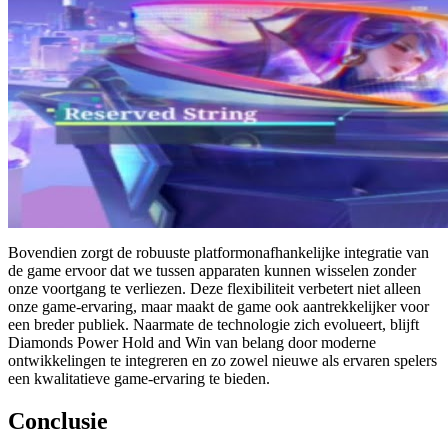
Bovendien zorgt de robuuste platformonafhankelijke integratie van
de game ervoor dat we tussen apparaten kunnen wisselen zonder
onze voortgang te verliezen. Deze flexibiliteit verbetert niet alleen
onze game-ervaring, maar maakt de game ook aantrekkelijker voor
een breder publiek. Naarmate de technologie zich evolueert, blijft
Diamonds Power Hold and Win van belang door moderne
ontwikkelingen te integreren en zo zowel nieuwe als ervaren spelers
een kwalitatieve game-ervaring te bieden.
Conclusie