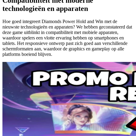
Compatibiliteit met moderne
technologieën en apparaten
Hoe goed integreert Diamonds Power Hold and Win met de
nieuwste technologieën en apparaten? We hebben geconstateerd dat
deze game uitblinkt in compatibiliteit met mobiele apparaten,
waardoor spelers een vlotte ervaring hebben op smartphones en
tablets. Het responsieve ontwerp past zich goed aan verschillende
schermformaten aan, waardoor de graphics en gameplay op alle
platforms boeiend blijven.