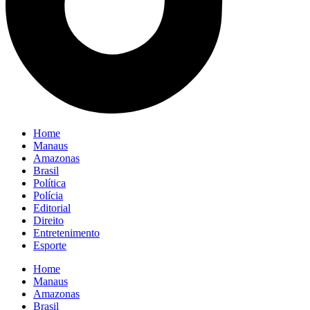
Home
Manaus
Amazonas
Brasil
Política
Polícia
Editorial
Direito
Entretenimento
Esporte
Home
Manaus
Amazonas
Brasil