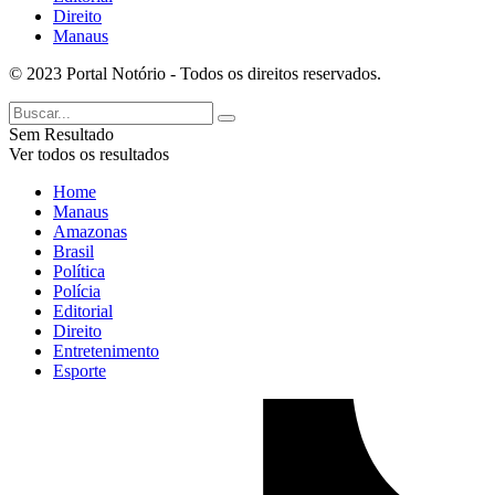
Direito
Manaus
© 2023 Portal Notório - Todos os direitos reservados.
Sem Resultado
Ver todos os resultados
Home
Manaus
Amazonas
Brasil
Política
Polícia
Editorial
Direito
Entretenimento
Esporte