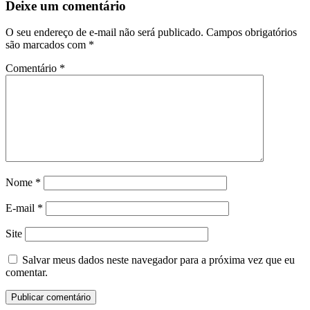
Deixe um comentário
O seu endereço de e-mail não será publicado.
Campos obrigatórios
são marcados com
*
Comentário
*
Nome
*
E-mail
*
Site
Salvar meus dados neste navegador para a próxima vez que eu
comentar.