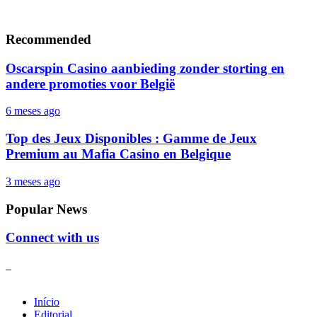
Recommended
Oscarspin Casino aanbieding zonder storting en
andere promoties voor België
6 meses ago
Top des Jeux Disponibles : Gamme de Jeux
Premium au Mafia Casino en Belgique
3 meses ago
Popular News
Connect with us
Início
Editorial