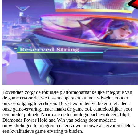
Bovendien zorgt de robuuste platformonafhankelijke integratie van
de game ervoor dat we tussen apparaten kunnen wisselen zonder
onze voortgang te verliezen. Deze flexibiliteit verbetert niet alleen
onze game-ervaring, maar maakt de game ook aantrekkelijker voor
een breder publiek. Naarmate de technologie zich evolueert, blijft
Diamonds Power Hold and Win van belang door moderne
ontwikkelingen te integreren en zo zowel nieuwe als ervaren spelers
een kwalitatieve game-ervaring te bieden.