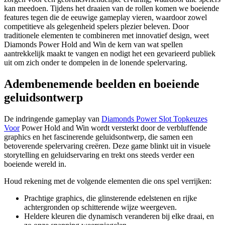
kan meedoen. Tijdens het draaien van de rollen komen we boeiende
features tegen die de eeuwige gameplay vieren, waardoor zowel
competitieve als gelegenheid spelers plezier beleven. Door
traditionele elementen te combineren met innovatief design, weet
Diamonds Power Hold and Win de kern van wat spellen
aantrekkelijk maakt te vangen en nodigt het een gevarieerd publiek
uit om zich onder te dompelen in de lonende spelervaring.
Adembenemende beelden en boeiende
geluidsontwerp
De indringende gameplay van
Diamonds Power Slot Topkeuzes
Voor
Power Hold and Win wordt versterkt door de verbluffende
graphics en het fascinerende geluidsontwerp, die samen een
betoverende spelervaring creëren. Deze game blinkt uit in visuele
storytelling en geluidservaring en trekt ons steeds verder een
boeiende wereld in.
Houd rekening met de volgende elementen die ons spel verrijken:
Prachtige graphics, die glinsterende edelstenen en rijke
achtergronden op schitterende wijze weergeven.
Heldere kleuren die dynamisch veranderen bij elke draai, en