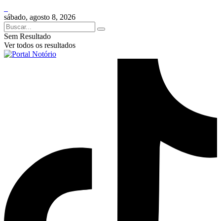
sábado, agosto 8, 2026
Sem Resultado
Ver todos os resultados