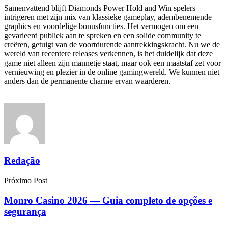
Samenvattend blijft Diamonds Power Hold and Win spelers
intrigeren met zijn mix van klassieke gameplay, adembenemende
graphics en voordelige bonusfuncties. Het vermogen om een
gevarieerd publiek aan te spreken en een solide community te
creëren, getuigt van de voortdurende aantrekkingskracht. Nu we de
wereld van recentere releases verkennen, is het duidelijk dat deze
game niet alleen zijn mannetje staat, maar ook een maatstaf zet voor
vernieuwing en plezier in de online gamingwereld. We kunnen niet
anders dan de permanente charme ervan waarderen.
Redação
Próximo Post
Monro Casino 2026 — Guia completo de opções e
segurança