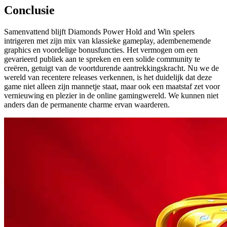
Conclusie
Samenvattend blijft Diamonds Power Hold and Win spelers
intrigeren met zijn mix van klassieke gameplay, adembenemende
graphics en voordelige bonusfuncties. Het vermogen om een
gevarieerd publiek aan te spreken en een solide community te
creëren, getuigt van de voortdurende aantrekkingskracht. Nu we de
wereld van recentere releases verkennen, is het duidelijk dat deze
game niet alleen zijn mannetje staat, maar ook een maatstaf zet voor
vernieuwing en plezier in de online gamingwereld. We kunnen niet
anders dan de permanente charme ervan waarderen.