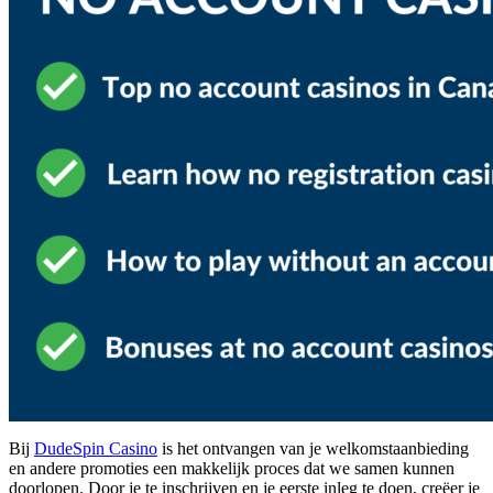
Bij
DudeSpin Casino
is het ontvangen van je welkomstaanbieding
en andere promoties een makkelijk proces dat we samen kunnen
doorlopen. Door je te inschrijven en je eerste inleg te doen, creëer je