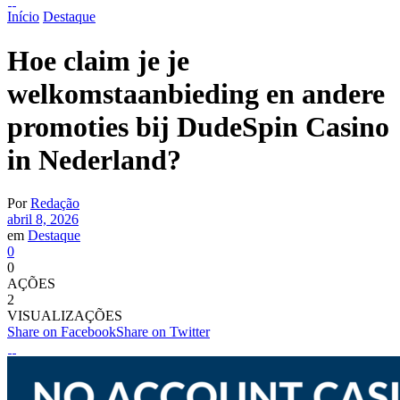
Início
Destaque
Hoe claim je je
welkomstaanbieding en andere
promoties bij DudeSpin Casino
in Nederland?
Por
Redação
abril 8, 2026
em
Destaque
0
0
AÇÕES
2
VISUALIZAÇÕES
Share on Facebook
Share on Twitter