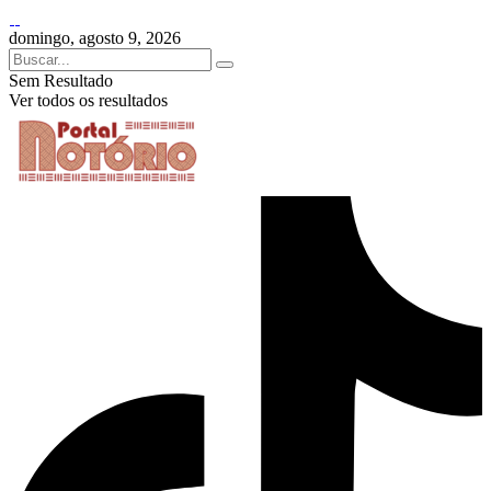
domingo, agosto 9, 2026
Sem Resultado
Ver todos os resultados