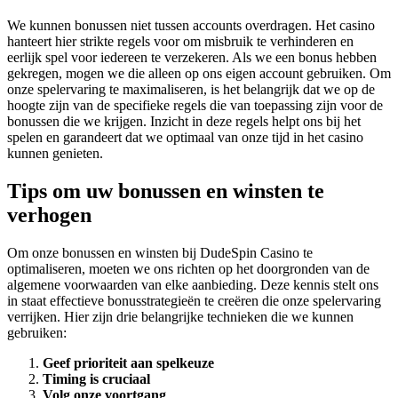
We kunnen bonussen niet tussen accounts overdragen. Het casino
hanteert hier strikte regels voor om misbruik te verhinderen en
eerlijk spel voor iedereen te verzekeren. Als we een bonus hebben
gekregen, mogen we die alleen op ons eigen account gebruiken. Om
onze spelervaring te maximaliseren, is het belangrijk dat we op de
hoogte zijn van de specifieke regels die van toepassing zijn voor de
bonussen die we krijgen. Inzicht in deze regels helpt ons bij het
spelen en garandeert dat we optimaal van onze tijd in het casino
kunnen genieten.
Tips om uw bonussen en winsten te
verhogen
Om onze bonussen en winsten bij DudeSpin Casino te
optimaliseren, moeten we ons richten op het doorgronden van de
algemene voorwaarden van elke aanbieding. Deze kennis stelt ons
in staat effectieve bonusstrategieën te creëren die onze spelervaring
verrijken. Hier zijn drie belangrijke technieken die we kunnen
gebruiken:
Geef prioriteit aan spelkeuze
Timing is cruciaal
Volg onze voortgang