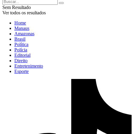
Sem Resultado
Ver todos os resultados
Home
Manaus
Amazonas
Brasil
Política
Polícia
Editorial
Direito
Entretenimento
Esporte