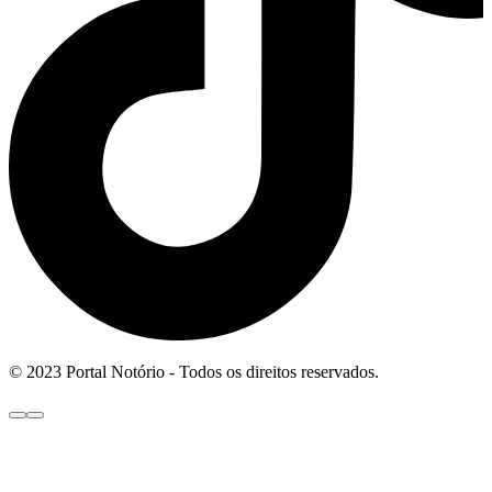
© 2023 Portal Notório - Todos os direitos reservados.