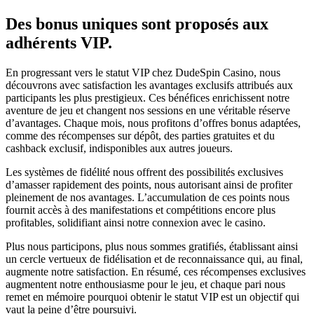
Des bonus uniques sont proposés aux
adhérents VIP.
En progressant vers le statut VIP chez DudeSpin Casino, nous
découvrons avec satisfaction les avantages exclusifs attribués aux
participants les plus prestigieux. Ces bénéfices enrichissent notre
aventure de jeu et changent nos sessions en une véritable réserve
d’avantages. Chaque mois, nous profitons d’offres bonus adaptées,
comme des récompenses sur dépôt, des parties gratuites et du
cashback exclusif, indisponibles aux autres joueurs.
Les systèmes de fidélité nous offrent des possibilités exclusives
d’amasser rapidement des points, nous autorisant ainsi de profiter
pleinement de nos avantages. L’accumulation de ces points nous
fournit accès à des manifestations et compétitions encore plus
profitables, solidifiant ainsi notre connexion avec le casino.
Plus nous participons, plus nous sommes gratifiés, établissant ainsi
un cercle vertueux de fidélisation et de reconnaissance qui, au final,
augmente notre satisfaction. En résumé, ces récompenses exclusives
augmentent notre enthousiasme pour le jeu, et chaque pari nous
remet en mémoire pourquoi obtenir le statut VIP est un objectif qui
vaut la peine d’être poursuivi.