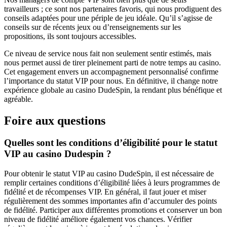
travailleurs ; ce sont nos partenaires favoris, qui nous prodiguent des
conseils adaptées pour une périple de jeu idéale. Qu’il s’agisse de
conseils sur de récents jeux ou d’renseignements sur les
propositions, ils sont toujours accessibles.
Ce niveau de service nous fait non seulement sentir estimés, mais
nous permet aussi de tirer pleinement parti de notre temps au casino.
Cet engagement envers un accompagnement personnalisé confirme
l’importance du statut VIP pour nous. En définitive, il change notre
expérience globale au casino DudeSpin, la rendant plus bénéfique et
agréable.
Foire aux questions
Quelles sont les conditions d’éligibilité pour le statut
VIP au casino Dudespin ?
Pour obtenir le statut VIP au casino DudeSpin, il est nécessaire de
remplir certaines conditions d’éligibilité liées à leurs programmes de
fidélité et de récompenses VIP. En général, il faut jouer et miser
régulièrement des sommes importantes afin d’accumuler des points
de fidélité. Participer aux différentes promotions et conserver un bon
niveau de fidélité améliore également vos chances. Vérifier