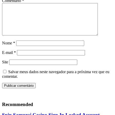
Comentário
*
Nome
*
E-mail
*
Site
Salvar meus dados neste navegador para a próxima vez que eu
comentar.
Recommended
Spin Samurai Casino Sign-In Locked Account