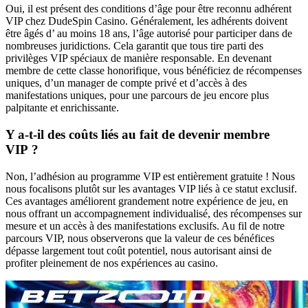
Oui, il est présent des conditions d’âge pour être reconnu adhérent
VIP chez DudeSpin Casino. Généralement, les adhérents doivent
être âgés d’ au moins 18 ans, l’âge autorisé pour participer dans de
nombreuses juridictions. Cela garantit que tous tire parti des
privilèges VIP spéciaux de manière responsable. En devenant
membre de cette classe honorifique, vous bénéficiez de récompenses
uniques, d’un manager de compte privé et d’accès à des
manifestations uniques, pour une parcours de jeu encore plus
palpitante et enrichissante.
Y a-t-il des coûts liés au fait de devenir membre
VIP ?
Non, l’adhésion au programme VIP est entièrement gratuite ! Nous
nous focalisons plutôt sur les avantages VIP liés à ce statut exclusif.
Ces avantages améliorent grandement notre expérience de jeu, en
nous offrant un accompagnement individualisé, des récompenses sur
mesure et un accès à des manifestations exclusifs. Au fil de notre
parcours VIP, nous observerons que la valeur de ces bénéfices
dépasse largement tout coût potentiel, nous autorisant ainsi de
profiter pleinement de nos expériences au casino.