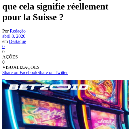
que cela signifie réellement
pour la Suisse ?
Por
Redação
abril 8, 2026
em
Destaque
0
0
AÇÕES
0
VISUALIZAÇÕES
Share on Facebook
Share on Twitter