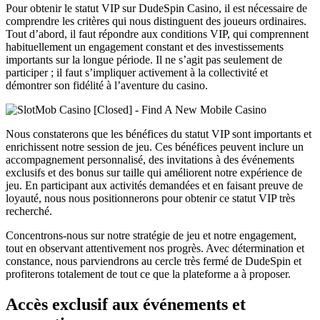
Pour obtenir le statut VIP sur DudeSpin Casino, il est nécessaire de
comprendre les critères qui nous distinguent des joueurs ordinaires.
Tout d’abord, il faut répondre aux conditions VIP, qui comprennent
habituellement un engagement constant et des investissements
importants sur la longue période. Il ne s’agit pas seulement de
participer ; il faut s’impliquer activement à la collectivité et
démontrer son fidélité à l’aventure du casino.
Nous constaterons que les bénéfices du statut VIP sont importants et
enrichissent notre session de jeu. Ces bénéfices peuvent inclure un
accompagnement personnalisé, des invitations à des événements
exclusifs et des bonus sur taille qui améliorent notre expérience de
jeu. En participant aux activités demandées et en faisant preuve de
loyauté, nous nous positionnerons pour obtenir ce statut VIP très
recherché.
Concentrons-nous sur notre stratégie de jeu et notre engagement,
tout en observant attentivement nos progrès. Avec détermination et
constance, nous parviendrons au cercle très fermé de DudeSpin et
profiterons totalement de tout ce que la plateforme a à proposer.
Accès exclusif aux événements et