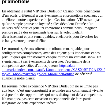
promotions
En obtenant le statut VIP chez DudeSpin Casino, nous bénéficions
d’un accès préférentiel à des événements et promotions spéciaux qui
améliorent notre expérience de jeu. Ces invitations VIP ne sont pas
qu’une simple preuve de loyauté ; elles dévoilent l’entrée d’un
univers créé pour les joueurs chevronnés comme nous. Imaginez
prendre part à des événements triés sur le volet, mêlant
divertissement et prix remarquables, et élaborés pour favoriser les
échanges entre joueurs d’élite.
Les tournois spéciaux offrent une tribune remarquable pour
souligner nos compétences, avec des enjeux plus importants et des
prix uniques qui transforment chaque tournoi un véritable show. En
s’engageant à ces événements de prestige, l’adrénaline de la
compétition aux côtés d’autres joueurs
https://data-
api.marketindex.com.au/api/v1/announcements/XASX:BET:2A1221918/
top-rails-bookmakers-sign-deals-to-launch-online
de célébrité
augmente notre plaisir.
En résumé, notre expérience VIP chez DudeSpin ne se limite pas
aux jeux : c’est une opportunité à rejoindre une communauté vivante
et à prendre des opportunités qui nous distinguent de la compétition.
Ne manquez pas cette occasion exceptionnelle de faire partie
intégrante de cette expérience inédite !