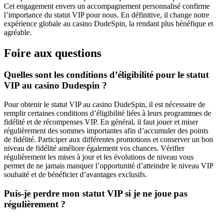
Cet engagement envers un accompagnement personnalisé confirme
l’importance du statut VIP pour nous. En définitive, il change notre
expérience globale au casino DudeSpin, la rendant plus bénéfique et
agréable.
Foire aux questions
Quelles sont les conditions d’éligibilité pour le statut
VIP au casino Dudespin ?
Pour obtenir le statut VIP au casino DudeSpin, il est nécessaire de
remplir certaines conditions d’éligibilité liées à leurs programmes de
fidélité et de récompenses VIP. En général, il faut jouer et miser
régulièrement des sommes importantes afin d’accumuler des points
de fidélité. Participer aux différentes promotions et conserver un bon
niveau de fidélité améliore également vos chances. Vérifier
régulièrement les mises à jour et les évolutions de niveau vous
permet de ne jamais manquer l’opportunité d’atteindre le niveau VIP
souhaité et de bénéficier d’avantages exclusifs.
Puis-je perdre mon statut VIP si je ne joue pas
régulièrement ?