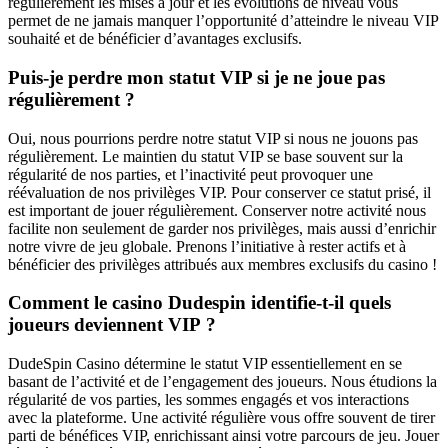
régulièrement les mises à jour et les évolutions de niveau vous
permet de ne jamais manquer l’opportunité d’atteindre le niveau VIP
souhaité et de bénéficier d’avantages exclusifs.
Puis-je perdre mon statut VIP si je ne joue pas
régulièrement ?
Oui, nous pourrions perdre notre statut VIP si nous ne jouons pas
régulièrement. Le maintien du statut VIP se base souvent sur la
régularité de nos parties, et l’inactivité peut provoquer une
réévaluation de nos privilèges VIP. Pour conserver ce statut prisé, il
est important de jouer régulièrement. Conserver notre activité nous
facilite non seulement de garder nos privilèges, mais aussi d’enrichir
notre vivre de jeu globale. Prenons l’initiative à rester actifs et à
bénéficier des privilèges attribués aux membres exclusifs du casino !
Comment le casino Dudespin identifie-t-il quels
joueurs deviennent VIP ?
DudeSpin Casino détermine le statut VIP essentiellement en se
basant de l’activité et de l’engagement des joueurs. Nous étudions la
régularité de vos parties, les sommes engagés et vos interactions
avec la plateforme. Une activité régulière vous offre souvent de tirer
parti de bénéfices VIP, enrichissant ainsi votre parcours de jeu. Jouer