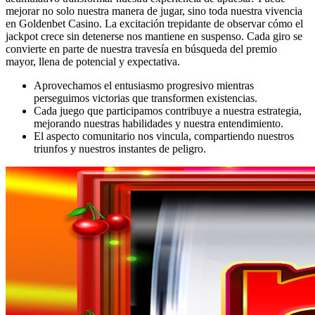
mejorar no solo nuestra manera de jugar, sino toda nuestra vivencia
en Goldenbet Casino. La excitación trepidante de observar cómo el
jackpot crece sin detenerse nos mantiene en suspenso. Cada giro se
convierte en parte de nuestra travesía en búsqueda del premio
mayor, llena de potencial y expectativa.
Aprovechamos el entusiasmo progresivo mientras
perseguimos victorias que transformen existencias.
Cada juego que participamos contribuye a nuestra estrategia,
mejorando nuestras habilidades y nuestra entendimiento.
El aspecto comunitario nos vincula, compartiendo nuestros
triunfos y nuestros instantes de peligro.