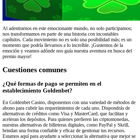
Al adentrarnos en este emocionante mundo, no solo participamos;
nos transformamos en parte de una historia con incontables
capítulos. Cada movimiento no es solo una posibilidad más; es un
momento que podría llevarnos a lo increíble. ¡Gustemos de la
emoción y veamos adónde nos guía nuestra aventura en busca del
premio mayor!
Cuestiones comunes
¿Qué formas de pago se permiten en el
establecimiento Goldenbet?
En Goldenbet Casino, disponemos con una variedad de métodos de
abono para cubrir las requerimientos de cada uno. Dispondrás de
alternativas de créditos como Visa y MasterCard, que facilitan y
aceleran los depósitos. Para quienes prefieren las criptomonedas,
nuestras alternativas de billeteras digitales, como PayPal y Skrill,
brindan una forma confiable y eficaz de gestionar tus recursos.
Estamos aquí para ayudarte a seleccionar la alternativa que mejor se