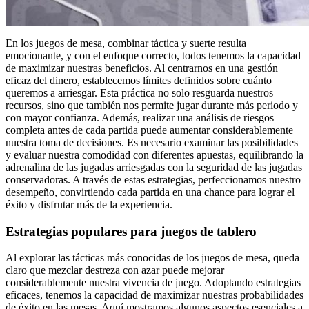
En los juegos de mesa, combinar táctica y suerte resulta
emocionante, y con el enfoque correcto, todos tenemos la capacidad
de maximizar nuestras beneficios. Al centrarnos en una gestión
eficaz del dinero, establecemos límites definidos sobre cuánto
queremos a arriesgar. Esta práctica no solo resguarda nuestros
recursos, sino que también nos permite jugar durante más periodo y
con mayor confianza. Además, realizar una análisis de riesgos
completa antes de cada partida puede aumentar considerablemente
nuestra toma de decisiones. Es necesario examinar las posibilidades
y evaluar nuestra comodidad con diferentes apuestas, equilibrando la
adrenalina de las jugadas arriesgadas con la seguridad de las jugadas
conservadoras. A través de estas estrategias, perfeccionamos nuestro
desempeño, convirtiendo cada partida en una chance para lograr el
éxito y disfrutar más de la experiencia.
Estrategias populares para juegos de tablero
Al explorar las tácticas más conocidas de los juegos de mesa, queda
claro que mezclar destreza con azar puede mejorar
considerablemente nuestra vivencia de juego. Adoptando estrategias
eficaces, tenemos la capacidad de maximizar nuestras probabilidades
de éxito en las mesas. Aquí mostramos algunos aspectos esenciales a