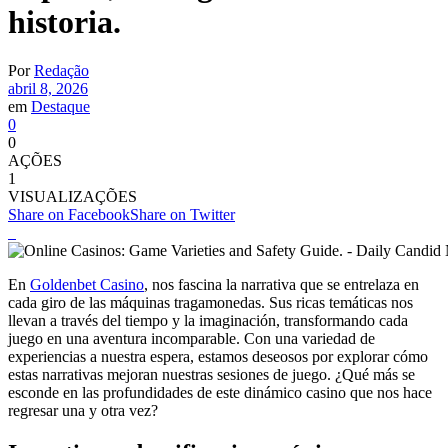
historia.
Por
Redação
abril 8, 2026
em
Destaque
0
0
AÇÕES
1
VISUALIZAÇÕES
Share on Facebook
Share on Twitter
En
Goldenbet Casino
, nos fascina la narrativa que se entrelaza en
cada giro de las máquinas tragamonedas. Sus ricas temáticas nos
llevan a través del tiempo y la imaginación, transformando cada
juego en una aventura incomparable. Con una variedad de
experiencias a nuestra espera, estamos deseosos por explorar cómo
estas narrativas mejoran nuestras sesiones de juego. ¿Qué más se
esconde en las profundidades de este dinámico casino que nos hace
regresar una y otra vez?