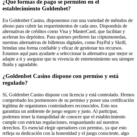
¿Qué formas de pago se permiten en el
establecimiento Goldenbet?
En Goldenbet Casino, disponemos con una variedad de métodos de
abono para cubrir las requerimientos de cada uno. Dispondrás de
alternativas de créditos como Visa y MasterCard, que facilitan y
aceleran los depósitos. Para quienes prefieren las criptomonedas,
nuestras alternativas de billeteras digitales, como PayPal y Skrill,
brindan una forma confiable y eficaz de gestionar tus recursos.
Estamos aquí para ayudarte a seleccionar la alternativa que mejor se
adapte a ti y asegurar que tu vivencia de entretenimiento sea siempre
fluida y agradable.
¿Goldenbet Casino dispone con permiso y está
regulado?
Sí, Goldenbet Casino dispone con licencia y está controlado. Hemos
comprobado los pormenores de su permiso y posee una certificación
legítima de organismos controladores reconocidos. Esto nos
garantiza un ambiente de juego seguro y justo. Al participar,
podemos tener la tranquilidad de conocer que el establecimiento
cumple con estrictas regulaciones, resguardando así nuestros
derechos. Es esencial elegir operadores con permiso, ya que esto
refleja su dedicación con la honestidad y el juego consciente, algo