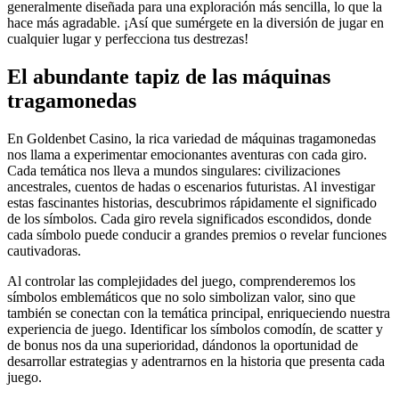
generalmente diseñada para una exploración más sencilla, lo que la
hace más agradable. ¡Así que sumérgete en la diversión de jugar en
cualquier lugar y perfecciona tus destrezas!
El abundante tapiz de las máquinas
tragamonedas
En Goldenbet Casino, la rica variedad de máquinas tragamonedas
nos llama a experimentar emocionantes aventuras con cada giro.
Cada temática nos lleva a mundos singulares: civilizaciones
ancestrales, cuentos de hadas o escenarios futuristas. Al investigar
estas fascinantes historias, descubrimos rápidamente el significado
de los símbolos. Cada giro revela significados escondidos, donde
cada símbolo puede conducir a grandes premios o revelar funciones
cautivadoras.
Al controlar las complejidades del juego, comprenderemos los
símbolos emblemáticos que no solo simbolizan valor, sino que
también se conectan con la temática principal, enriqueciendo nuestra
experiencia de juego. Identificar los símbolos comodín, de scatter y
de bonus nos da una superioridad, dándonos la oportunidad de
desarrollar estrategias y adentrarnos en la historia que presenta cada
juego.