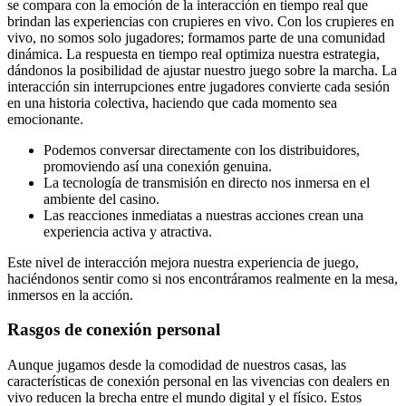
se compara con la emoción de la interacción en tiempo real que
brindan las experiencias con crupieres en vivo. Con los crupieres en
vivo, no somos solo jugadores; formamos parte de una comunidad
dinámica. La respuesta en tiempo real optimiza nuestra estrategia,
dándonos la posibilidad de ajustar nuestro juego sobre la marcha. La
interacción sin interrupciones entre jugadores convierte cada sesión
en una historia colectiva, haciendo que cada momento sea
emocionante.
Podemos conversar directamente con los distribuidores,
promoviendo así una conexión genuina.
La tecnología de transmisión en directo nos inmersa en el
ambiente del casino.
Las reacciones inmediatas a nuestras acciones crean una
experiencia activa y atractiva.
Este nivel de interacción mejora nuestra experiencia de juego,
haciéndonos sentir como si nos encontráramos realmente en la mesa,
inmersos en la acción.
Rasgos de conexión personal
Aunque jugamos desde la comodidad de nuestros casas, las
características de conexión personal en las vivencias con dealers en
vivo reducen la brecha entre el mundo digital y el físico. Estos