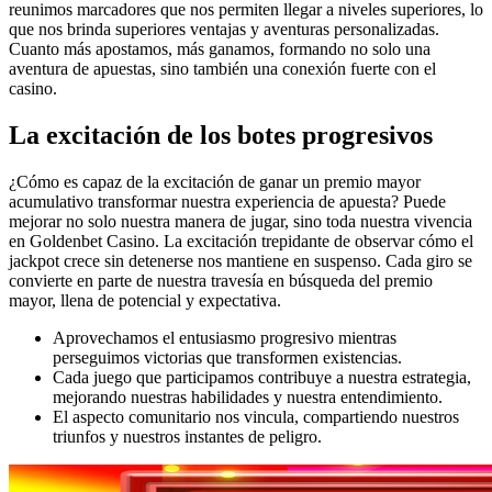
reunimos marcadores que nos permiten llegar a niveles superiores, lo
que nos brinda superiores ventajas y aventuras personalizadas.
Cuanto más apostamos, más ganamos, formando no solo una
aventura de apuestas, sino también una conexión fuerte con el
casino.
La excitación de los botes progresivos
¿Cómo es capaz de la excitación de ganar un premio mayor
acumulativo transformar nuestra experiencia de apuesta? Puede
mejorar no solo nuestra manera de jugar, sino toda nuestra vivencia
en Goldenbet Casino. La excitación trepidante de observar cómo el
jackpot crece sin detenerse nos mantiene en suspenso. Cada giro se
convierte en parte de nuestra travesía en búsqueda del premio
mayor, llena de potencial y expectativa.
Aprovechamos el entusiasmo progresivo mientras
perseguimos victorias que transformen existencias.
Cada juego que participamos contribuye a nuestra estrategia,
mejorando nuestras habilidades y nuestra entendimiento.
El aspecto comunitario nos vincula, compartiendo nuestros
triunfos y nuestros instantes de peligro.