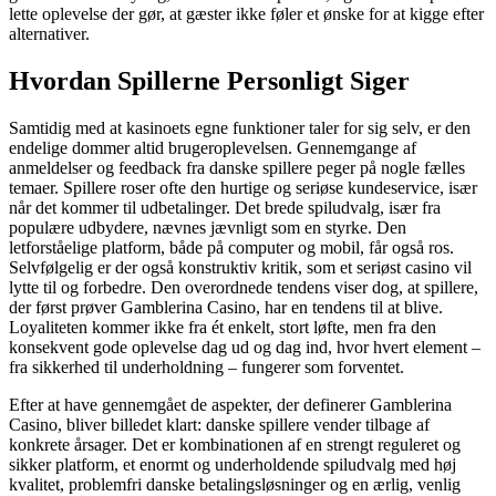
lette oplevelse der gør, at gæster ikke føler et ønske for at kigge efter
alternativer.
Hvordan Spillerne Personligt Siger
Samtidig med at kasinoets egne funktioner taler for sig selv, er den
endelige dommer altid brugeroplevelsen. Gennemgange af
anmeldelser og feedback fra danske spillere peger på nogle fælles
temaer. Spillere roser ofte den hurtige og seriøse kundeservice, især
når det kommer til udbetalinger. Det brede spiludvalg, især fra
populære udbydere, nævnes jævnligt som en styrke. Den
letforståelige platform, både på computer og mobil, får også ros.
Selvfølgelig er der også konstruktiv kritik, som et seriøst casino vil
lytte til og forbedre. Den overordnede tendens viser dog, at spillere,
der først prøver Gamblerina Casino, har en tendens til at blive.
Loyaliteten kommer ikke fra ét enkelt, stort løfte, men fra den
konsekvent gode oplevelse dag ud og dag ind, hvor hvert element –
fra sikkerhed til underholdning – fungerer som forventet.
Efter at have gennemgået de aspekter, der definerer Gamblerina
Casino, bliver billedet klart: danske spillere vender tilbage af
konkrete årsager. Det er kombinationen af en strengt reguleret og
sikker platform, et enormt og underholdende spiludvalg med høj
kvalitet, problemfri danske betalingsløsninger og en ærlig, venlig