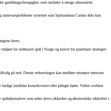
ndre gamblingavhengighet, som omfatter å stenge ulisensierte
ser og samsvarsproblemer systemet som Spinsamurai Casino ikke kan
ringene deres.
miljøet for nettbasert spill i Norge og kravet for justerbare strategier
 spillvalg på nett. Denne reduseringen kan medføre misnøye ettersom
e mulige juridiske konsekvenser eller pålagte bøter. Videre svekker
te spillalternativer som setter deres sikkerhet og økonomiske sikkerhet i