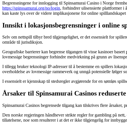
Begrensningene for innlogging til Spinsamurai Casino i Norge fremhever
https://spinssamurai.org/no/login
, forhindrer ulisensierte plattformer 
kan kaste lys over de videre implikasjonene for online spilllandskapet i
Innsikt i lokasjonsbegrensninger i online sp
Selv om nettspill tilbyr bred tilgjengelighet, er det essensielt for spil
område til jurisdiksjon.
Geografiske barrierer kan begrense tilgangen til visse kasinoer basert 
lovmessige begrensninger forhindre medvirkning på grunn av lisensp
I tillegg bruker teknologi IP-adresser til å bestemme en spillers lokasjo
overholdelse av lovmessige rammeverk og unngå potensielle følger s
I essensielt er kjennskap til stedsregler avgjørende for en sømløs spills
Årsaker til Spinsamurai Casinos reduserte
Spinsamurai Casinos begrensede tilgang kan tilskrives flere årsaker, pr
Den norske regjeringen håndhever strikte regler for gambling på nett, 
tillatelsene, noe som resulterer i at det er ikke tilgjengelig for innbygge