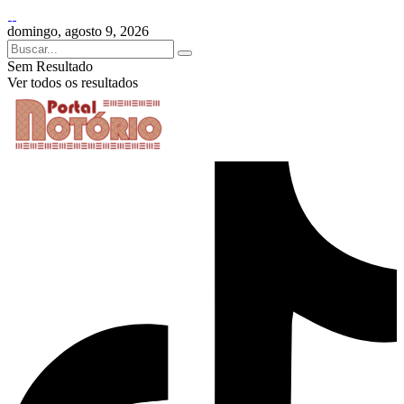
domingo, agosto 9, 2026
Sem Resultado
Ver todos os resultados