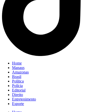
Home
Manaus
Amazonas
Brasil
Política
Polícia
Editorial
Direito
Entretenimento
Esporte