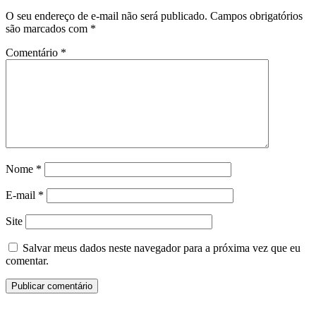
O seu endereço de e-mail não será publicado.
Campos obrigatórios
são marcados com
*
Comentário
*
Nome
*
E-mail
*
Site
Salvar meus dados neste navegador para a próxima vez que eu
comentar.