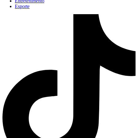
Entretenimento
Esporte