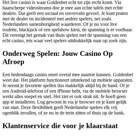
Het live casino is waar Goldenbet echt tot zijn recht komt. Via
haarscherpe videostreams doe je mee aan echte tafels met echte
dealers. Dat geeft een sociaal en onvervalst gevoel. Je kunt praten
met de dealer en incidenteel met andere spelers, net zoals
Nederlanders samenhorigheid waarderen. Of je nu voor live
roulette, blackjack of een spelshow kiest, de spanning is er voelbaar.
Dit verenigt het gemak van thuis spelen met de spanning van een
echt casino, iets waar veel spelers uitdrukkelijk naar op zoek zijn.
Onderweg Spelen: Jouw Casino Op
Afroep
Een hedendaags casino moet overal mee naartoe kunnen. Goldenbet
weet dat. Het platform functioneert uitstekend op mobiele apparaten.
Je neemt je favoriete spellen dus makkelijk altijd bij de hand. Of je
een Android-telefoon of een iPhone hebt, via de mobiele browser
werkt alles soepel en snel. Het ziet er ook strak uit. Je hoeft geen
app te installeren. Log gewoon in via je browser en je kunt gelijk
van start. Deze flexibiliteit geeft Nederlandse spelers elk vrij
ogenblik invullen, of ze nu in de trein zitten of thuis op de bank.
Klantenservice die voor je klaarstaat