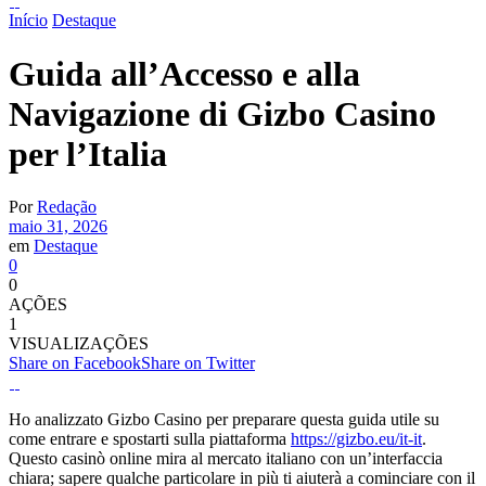
Início
Destaque
Guida all’Accesso e alla
Navigazione di Gizbo Casino
per l’Italia
Por
Redação
maio 31, 2026
em
Destaque
0
0
AÇÕES
1
VISUALIZAÇÕES
Share on Facebook
Share on Twitter
Ho analizzato Gizbo Casino per preparare questa guida utile su
come entrare e spostarti sulla piattaforma
https://gizbo.eu/it-it
.
Questo casinò online mira al mercato italiano con un’interfaccia
chiara; sapere qualche particolare in più ti aiuterà a cominciare con il