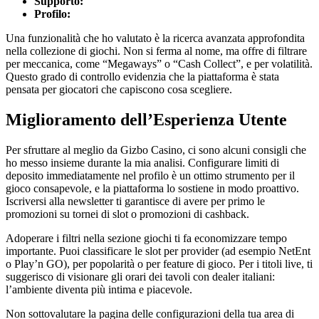
Supporto:
Profilo:
Una funzionalità che ho valutato è la ricerca avanzata approfondita
nella collezione di giochi. Non si ferma al nome, ma offre di filtrare
per meccanica, come “Megaways” o “Cash Collect”, e per volatilità.
Questo grado di controllo evidenzia che la piattaforma è stata
pensata per giocatori che capiscono cosa scegliere.
Miglioramento dell’Esperienza Utente
Per sfruttare al meglio da Gizbo Casino, ci sono alcuni consigli che
ho messo insieme durante la mia analisi. Configurare limiti di
deposito immediatamente nel profilo è un ottimo strumento per il
gioco consapevole, e la piattaforma lo sostiene in modo proattivo.
Iscriversi alla newsletter ti garantisce di avere per primo le
promozioni su tornei di slot o promozioni di cashback.
Adoperare i filtri nella sezione giochi ti fa economizzare tempo
importante. Puoi classificare le slot per provider (ad esempio NetEnt
o Play’n GO), per popolarità o per feature di gioco. Per i titoli live, ti
suggerisco di visionare gli orari dei tavoli con dealer italiani:
l’ambiente diventa più intima e piacevole.
Non sottovalutare la pagina delle configurazioni della tua area di