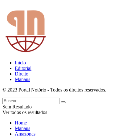
Início
Editorial
Direito
Manaus
© 2023 Portal Notório - Todos os direitos reservados.
Sem Resultado
Ver todos os resultados
Home
Manaus
Amazonas