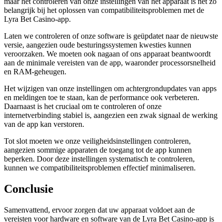
maar het controleren van onze instellingen van het apparaat is net zo
belangrijk bij het oplossen van compatibiliteitsproblemen met de
Lyra Bet Casino-app.
Laten we controleren of onze software is geüpdatet naar de nieuwste
versie, aangezien oude besturingssystemen kwesties kunnen
veroorzaken. We moeten ook nagaan of ons apparaat beantwoordt
aan de minimale vereisten van de app, waaronder processorsnelheid
en RAM-geheugen.
Het wijzigen van onze instellingen om achtergrondupdates van apps
en meldingen toe te staan, kan de performance ook verbeteren.
Daarnaast is het cruciaal om te controleren of onze
internetverbinding stabiel is, aangezien een zwak signaal de werking
van de app kan verstoren.
Tot slot moeten we onze veiligheidsinstellingen controleren,
aangezien sommige apparaten de toegang tot de app kunnen
beperken. Door deze instellingen systematisch te controleren,
kunnen we compatibiliteitsproblemen effectief minimaliseren.
Conclusie
Samenvattend, ervoor zorgen dat uw apparaat voldoet aan de
vereisten voor hardware en software van de Lyra Bet Casino-app is