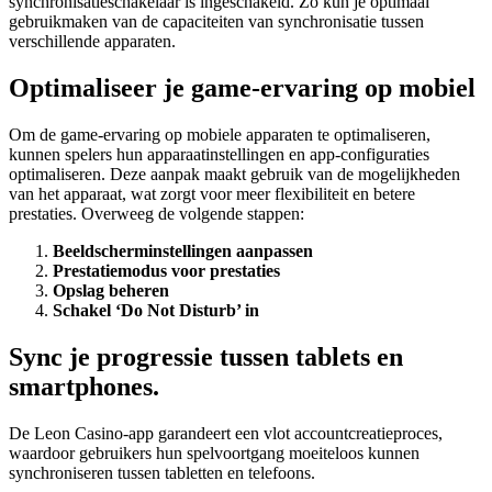
synchronisatieschakelaar is ingeschakeld. Zo kun je optimaal
gebruikmaken van de capaciteiten van synchronisatie tussen
verschillende apparaten.
Optimaliseer je game-ervaring op mobiel
Om de game-ervaring op mobiele apparaten te optimaliseren,
kunnen spelers hun apparaatinstellingen en app-configuraties
optimaliseren. Deze aanpak maakt gebruik van de mogelijkheden
van het apparaat, wat zorgt voor meer flexibiliteit en betere
prestaties. Overweeg de volgende stappen:
Beeldscherminstellingen aanpassen
Prestatiemodus voor prestaties
Opslag beheren
Schakel ‘Do Not Disturb’ in
Sync je progressie tussen tablets en
smartphones.
De Leon Casino-app garandeert een vlot accountcreatieproces,
waardoor gebruikers hun spelvoortgang moeiteloos kunnen
synchroniseren tussen tabletten en telefoons.