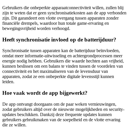
Gebruikers die onbeperkte apparaatconnectiviteit willen, zullen blij
zijn te weten dat er geen synchronisatiekosten aan de app verbonden
zijn. Dit garandeert een vlotte overgang tussen apparaten zonder
financiële drempels, waardoor hun totale game-ervaring en
bewegingsvrijheid worden verhoogd.
Heeft synchronisatie invloed op de batterijduur?
Synchronisatie tussen apparaten kan de batterijduur beïnvloeden,
omdat meer informatie-uitwisseling en achtergrondprocessen meer
energie nodig hebben. Gebruikers die waarde hechten aan vrijheid,
kunnen beslissen om een balans te vinden tussen de voordelen van
connectiviteit en het maximaliseren van de levensduur van
apparaten, zodat ze een onbeperkte digitale levensstijl kunnen
leiden.
Hoe vaak wordt de app bijgewerkt?
De app ontvangt doorgaans om de paar weken vernieuwingen,
zodat gebruikers altijd over de nieuwste mogelijkheden en security-
updates beschikken. Dankzij deze frequente updates kunnen
gebruikers gebruikmaken van de soepelheid en de vlotte ervaring
die ze willen.