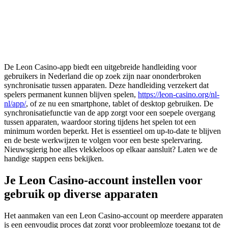
De Leon Casino-app biedt een uitgebreide handleiding voor
gebruikers in Nederland die op zoek zijn naar ononderbroken
synchronisatie tussen apparaten. Deze handleiding verzekert dat
spelers permanent kunnen blijven spelen,
https://leon-casino.org/nl-
nl/app/
, of ze nu een smartphone, tablet of desktop gebruiken. De
synchronisatiefunctie van de app zorgt voor een soepele overgang
tussen apparaten, waardoor storing tijdens het spelen tot een
minimum worden beperkt. Het is essentieel om up-to-date te blijven
en de beste werkwijzen te volgen voor een beste spelervaring.
Nieuwsgierig hoe alles vlekkeloos op elkaar aansluit? Laten we de
handige stappen eens bekijken.
Je Leon Casino-account instellen voor
gebruik op diverse apparaten
Het aanmaken van een Leon Casino-account op meerdere apparaten
is een eenvoudig proces dat zorgt voor probleemloze toegang tot de