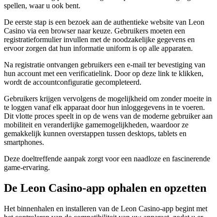
spellen, waar u ook bent.
De eerste stap is een bezoek aan de authentieke website van Leon
Casino via een browser naar keuze. Gebruikers moeten een
registratieformulier invullen met de noodzakelijke gegevens en
ervoor zorgen dat hun informatie uniform is op alle apparaten.
Na registratie ontvangen gebruikers een e-mail ter bevestiging van
hun account met een verificatielink. Door op deze link te klikken,
wordt de accountconfiguratie gecompleteerd.
Gebruikers krijgen vervolgens de mogelijkheid om zonder moeite in
te loggen vanaf elk apparaat door hun inloggegevens in te voeren.
Dit vlotte proces speelt in op de wens van de moderne gebruiker aan
mobiliteit en veranderlijke gamemogelijkheden, waardoor ze
gemakkelijk kunnen overstappen tussen desktops, tablets en
smartphones.
Deze doeltreffende aanpak zorgt voor een naadloze en fascinerende
game-ervaring.
De Leon Casino-app ophalen en opzetten
Het binnenhalen en installeren van de Leon Casino-app begint met