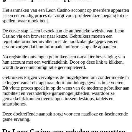
Het aanmaken van een Leon Casino-account op meerdere apparaten
is een eenvoudig proces dat zorgt voor probleemloze toegang tot de
spellen, waar u ook bent.
De eerste stap is een bezoek aan de authentieke website van Leon
Casino via een browser naar keuze. Gebruikers moeten een
registratieformulier invullen met de noodzakelijke gegevens en
ervoor zorgen dat hun informatie uniform is op alle apparaten.
Na registratie ontvangen gebruikers een e-mail ter bevestiging van
hun account met een verificatielink. Door op deze link te klikken,
wordt de accountconfiguratie gecompleteerd.
Gebruikers krijgen vervolgens de mogelijkheid om zonder moeite in
te loggen vanaf elk apparaat door hun inloggegevens in te voeren.
Dit vlotte proces speelt in op de wens van de moderne gebruiker aan
mobiliteit en veranderlijke gamemogelijkheden, waardoor ze
gemakkelijk kunnen overstappen tussen desktops, tablets en
smartphones.
Deze doeltreffende aanpak zorgt voor een naadloze en fascinerende
game-ervaring.
De Leon Casino-app ophalen en opzetten