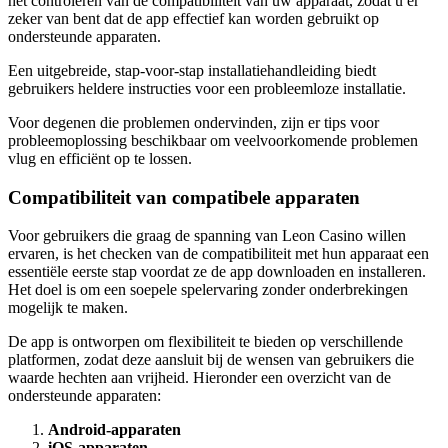
het controleren van de compatibiliteit van uw apparaat, zodat u er
zeker van bent dat de app effectief kan worden gebruikt op
ondersteunde apparaten.
Een uitgebreide, stap-voor-stap installatiehandleiding biedt
gebruikers heldere instructies voor een probleemloze installatie.
Voor degenen die problemen ondervinden, zijn er tips voor
probleemoplossing beschikbaar om veelvoorkomende problemen
vlug en efficiënt op te lossen.
Compatibiliteit van compatibele apparaten
Voor gebruikers die graag de spanning van Leon Casino willen
ervaren, is het checken van de compatibiliteit met hun apparaat een
essentiële eerste stap voordat ze de app downloaden en installeren.
Het doel is om een soepele spelervaring zonder onderbrekingen
mogelijk te maken.
De app is ontworpen om flexibiliteit te bieden op verschillende
platformen, zodat deze aansluit bij de wensen van gebruikers die
waarde hechten aan vrijheid. Hieronder een overzicht van de
ondersteunde apparaten:
Android-apparaten
iOS-apparaten