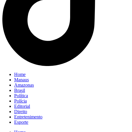
Home
Manaus
Amazonas
Brasil
Política
Polícia
Editorial
Direito
Entretenimento
Esporte