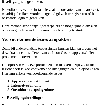
lievelingsapps te gebruiken.
Na voltooiing van de installatie gaat het opstarten van de app vlot,
waarbij gebruikers worden uitgenodigd zich te registreren of hun
bestaande login te gebruiken.
Deze methodische aanpak geeft spelers de mogelijkheid om zich
onderweg meteen in hun favoriete spelervaring te storten.
Veelvoorkomende issues aanpakken
Zoals bij andere digitale toepassingen kunnen klanten tijdens het
downloaden en installeren van de Leon Casino-app verschillende
problemen ondervinden.
Het oplossen van deze problemen kan makkelijk zijn zodra men
inzicht heeft in veelvoorkomende uitdagingen en hun oplossingen.
Hier zijn enkele veelvoorkomende issues:
Apparaatcompatibiliteit
Internetverbinding
Onvoldoende opslagruimte
Beveiligingsinstellingen