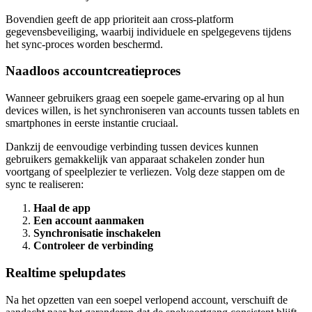
Bovendien geeft de app prioriteit aan cross-platform
gegevensbeveiliging, waarbij individuele en spelgegevens tijdens
het sync-proces worden beschermd.
Naadloos accountcreatieproces
Wanneer gebruikers graag een soepele game-ervaring op al hun
devices willen, is het synchroniseren van accounts tussen tablets en
smartphones in eerste instantie cruciaal.
Dankzij de eenvoudige verbinding tussen devices kunnen
gebruikers gemakkelijk van apparaat schakelen zonder hun
voortgang of speelplezier te verliezen. Volg deze stappen om de
sync te realiseren:
Haal de app
Een account aanmaken
Synchronisatie inschakelen
Controleer de verbinding
Realtime spelupdates
Na het opzetten van een soepel verlopend account, verschuift de