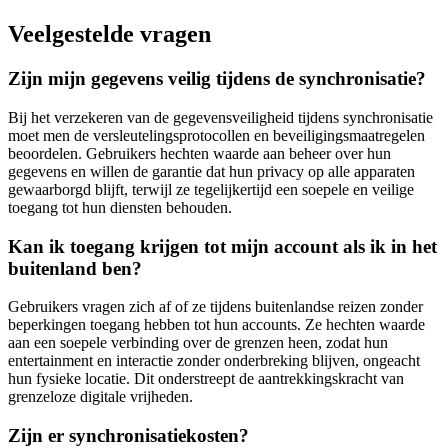
Veelgestelde vragen
Zijn mijn gegevens veilig tijdens de synchronisatie?
Bij het verzekeren van de gegevensveiligheid tijdens synchronisatie
moet men de versleutelingsprotocollen en beveiligingsmaatregelen
beoordelen. Gebruikers hechten waarde aan beheer over hun
gegevens en willen de garantie dat hun privacy op alle apparaten
gewaarborgd blijft, terwijl ze tegelijkertijd een soepele en veilige
toegang tot hun diensten behouden.
Kan ik toegang krijgen tot mijn account als ik in het
buitenland ben?
Gebruikers vragen zich af of ze tijdens buitenlandse reizen zonder
beperkingen toegang hebben tot hun accounts. Ze hechten waarde
aan een soepele verbinding over de grenzen heen, zodat hun
entertainment en interactie zonder onderbreking blijven, ongeacht
hun fysieke locatie. Dit onderstreept de aantrekkingskracht van
grenzeloze digitale vrijheden.
Zijn er synchronisatiekosten?