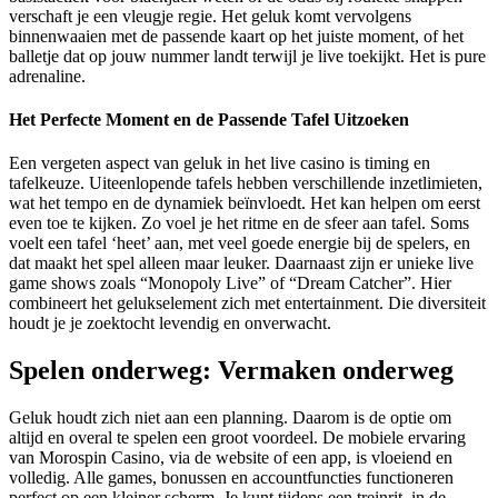
verschaft je een vleugje regie. Het geluk komt vervolgens
binnenwaaien met de passende kaart op het juiste moment, of het
balletje dat op jouw nummer landt terwijl je live toekijkt. Het is pure
adrenaline.
Het Perfecte Moment en de Passende Tafel Uitzoeken
Een vergeten aspect van geluk in het live casino is timing en
tafelkeuze. Uiteenlopende tafels hebben verschillende inzetlimieten,
wat het tempo en de dynamiek beïnvloedt. Het kan helpen om eerst
even toe te kijken. Zo voel je het ritme en de sfeer aan tafel. Soms
voelt een tafel ‘heet’ aan, met veel goede energie bij de spelers, en
dat maakt het spel alleen maar leuker. Daarnaast zijn er unieke live
game shows zoals “Monopoly Live” of “Dream Catcher”. Hier
combineert het gelukselement zich met entertainment. Die diversiteit
houdt je je zoektocht levendig en onverwacht.
Spelen onderweg: Vermaken onderweg
Geluk houdt zich niet aan een planning. Daarom is de optie om
altijd en overal te spelen een groot voordeel. De mobiele ervaring
van Morospin Casino, via de website of een app, is vloeiend en
volledig. Alle games, bonussen en accountfuncties functioneren
perfect op een kleiner scherm. Je kunt tijdens een treinrit, in de