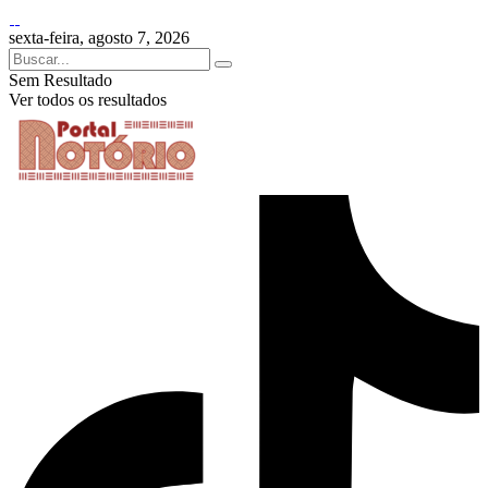
sexta-feira, agosto 7, 2026
Sem Resultado
Ver todos os resultados