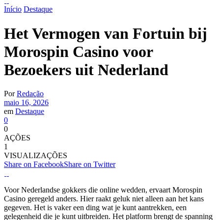
Início
Destaque
Het Vermogen van Fortuin bij
Morospin Casino voor
Bezoekers uit Nederland
Por
Redação
maio 16, 2026
em
Destaque
0
0
AÇÕES
1
VISUALIZAÇÕES
Share on Facebook
Share on Twitter
Voor Nederlandse gokkers die online wedden, ervaart Morospin
Casino geregeld anders. Hier raakt geluk niet alleen aan het kans
gegeven. Het is vaker een ding wat je kunt aantrekken, een
gelegenheid die je kunt uitbreiden. Het platform brengt de spanning