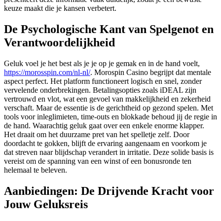
keuze maakt die je kansen verbetert.
De Psychologische Kant van Spelgenot en
Verantwoordelijkheid
Geluk voel je het best als je je op je gemak en in de hand voelt,
https://morosspin.com/nl-nl/
. Morospin Casino begrijpt dat mentale
aspect perfect. Het platform functioneert logisch en snel, zonder
vervelende onderbrekingen. Betalingsopties zoals iDEAL zijn
vertrouwd en vlot, wat een gevoel van makkelijkheid en zekerheid
verschaft. Maar de essentie is de gerichtheid op gezond spelen. Met
tools voor inleglimieten, time-outs en blokkade behoud jij de regie in
de hand. Waarachtig geluk gaat over een enkele enorme klapper.
Het draait om het duurzame pret van het spelletje zelf. Door
doordacht te gokken, blijft de ervaring aangenaam en voorkom je
dat streven naar blijdschap verandert in irritatie. Deze solide basis is
vereist om de spanning van een winst of een bonusronde ten
helemaal te beleven.
Aanbiedingen: De Drijvende Kracht voor
Jouw Geluksreis