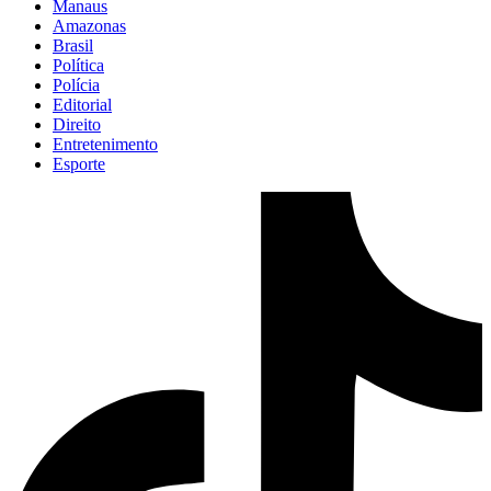
Manaus
Amazonas
Brasil
Política
Polícia
Editorial
Direito
Entretenimento
Esporte