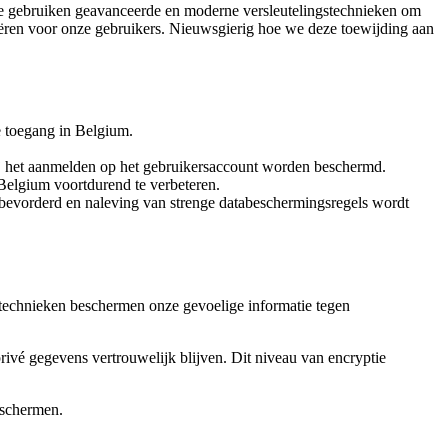
 We gebruiken geavanceerde en moderne versleutelingstechnieken om
ëren voor onze gebruikers. Nieuwsgierig hoe we deze toewijding aan
e toegang in Belgium.
ij het aanmelden op het gebruikersaccount worden beschermd.
Belgium voortdurend te verbeteren.
t bevorderd en naleving van strenge databeschermingsregels wordt
 technieken beschermen onze gevoelige informatie tegen
vé gegevens vertrouwelijk blijven. Dit niveau van encryptie
eschermen.