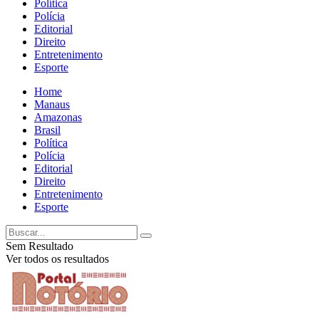
Política
Polícia
Editorial
Direito
Entretenimento
Esporte
Home
Manaus
Amazonas
Brasil
Política
Polícia
Editorial
Direito
Entretenimento
Esporte
Sem Resultado
Ver todos os resultados