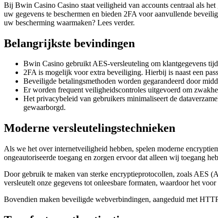
Bij Bwin Casino Casino staat veiligheid van accounts centraal als 
uw gegevens te beschermen en bieden 2FA voor aanvullende beveilig
uw bescherming waarmaken? Lees verder.
Belangrijkste bevindingen
Bwin Casino gebruikt AES-versleuteling om klantgegevens tijde
2FA is mogelijk voor extra beveiliging. Hierbij is naast een pas
Beveiligde betalingsmethoden worden gegarandeerd door middel
Er worden frequent veiligheidscontroles uitgevoerd om zwakhed
Het privacybeleid van gebruikers minimaliseert de dataverzame
gewaarborgd.
Moderne versleutelingstechnieken
Als we het over internetveiligheid hebben, spelen moderne encryptie
ongeautoriseerde toegang en zorgen ervoor dat alleen wij toegang heb
Door gebruik te maken van sterke encryptieprotocollen, zoals AES (A
versleutelt onze gegevens tot onleesbare formaten, waardoor het voor h
Bovendien maken beveiligde webverbindingen, aangeduid met HTTPS, 