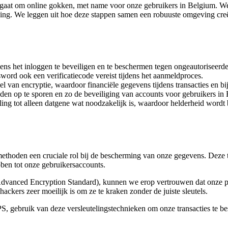
het gaat om online gokken, met name voor onze gebruikers in Belgium.
ing. We leggen uit hoe deze stappen samen een robuuste omgeving cre
ns het inloggen te beveiligen en te beschermen tegen ongeautoriseerd
sword ook een verificatiecode vereist tijdens het aanmeldproces.
 van encryptie, waardoor financiële gegevens tijdens transacties en b
en op te sporen en zo de beveiliging van accounts voor gebruikers in 
ling tot alleen datgene wat noodzakelijk is, waardoor helderheid word
methoden een cruciale rol bij de bescherming van onze gegevens. Deze
ben tot onze gebruikersaccounts.
dvanced Encryption Standard), kunnen we erop vertrouwen dat onze pri
ackers zeer moeilijk is om ze te kraken zonder de juiste sleutels.
gebruik van deze versleutelingstechnieken om onze transacties te b