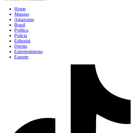
Home
Manaus
Amazonas
Brasil
Política
Polícia
Editorial
Direito
Entretenimento
Esporte