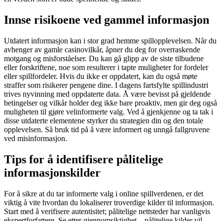
Innse risikoene ved gammel informasjon
Utdatert informasjon kan i stor grad hemme spillopplevelsen. Når du
avhenger av gamle casinovilkår, åpner du deg for overraskende
motgang og misforståelser. Du kan gå glipp av de siste tilbudene
eller forskriftene, noe som resulterer i tapte muligheter for fordeler
eller spillfordeler. Hvis du ikke er oppdatert, kan du også møte
straffer som risikerer pengene dine. I dagens fartsfylte spillindustri
trives nyvinning med oppdaterte data. Å være bevisst på gjeldende
betingelser og vilkår holder deg ikke bare proaktiv, men gir deg også
muligheten til gjøre velinformerte valg. Ved å gjenkjenne og ta tak i
disse utdaterte elementene styrker du strategien din og den totale
opplevelsen. Så bruk tid på å være informert og unngå fallgruvene
ved misinformasjon.
Tips for å identifisere pålitelige
informasjonskilder
For å sikre at du tar informerte valg i online spillverdenen, er det
viktig å vite hvordan du lokaliserer troverdige kilder til informasjon.
Start med å verifisere autentisitet; pålitelige nettsteder har vanligvis
ekspertforfattere. Se etter gjennomsiktighet – pålitelige kilder vil