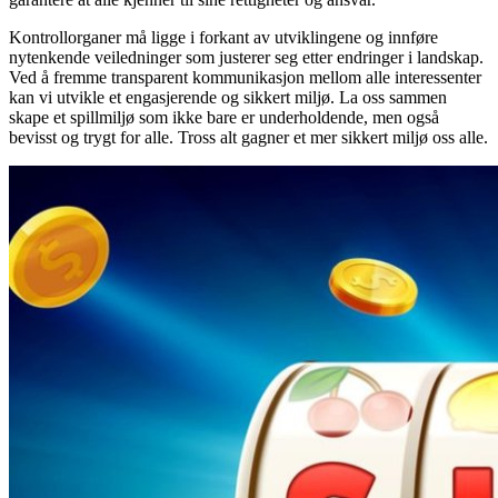
Kontrollorganer må ligge i forkant av utviklingene og innføre
nytenkende veiledninger som justerer seg etter endringer i landskap.
Ved å fremme transparent kommunikasjon mellom alle interessenter
kan vi utvikle et engasjerende og sikkert miljø. La oss sammen
skape et spillmiljø som ikke bare er underholdende, men også
bevisst og trygt for alle. Tross alt gagner et mer sikkert miljø oss alle.