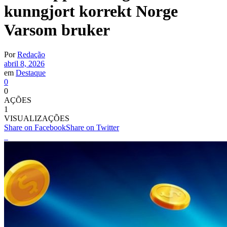
kunngjort korrekt Norge
Varsom bruker
Por
Redação
abril 8, 2026
em
Destaque
0
0
AÇÕES
1
VISUALIZAÇÕES
Share on Facebook
Share on Twitter