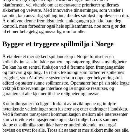
plattformen, vel vitende om at operatørene prioriterer spillernes
sikkerhet og velvære. Med innovative tilnærminger, som varsler i
sanntid, kan ansvarlig spilling innarbeides sømløst i opplevelsen din.
Å omfavne denne fremtidsrettede tankegangen gir ikke bare deg
kontroll, men forbedrer også hele spillsamfunnet, noe som gjør det
til et mer behagelig og ansvarlig rom for alle.
Bygger et tryggere spillmiljø i Norge
Å etablere et mer sikkert spilllandskap i Norge forutsetter en
kollektiv innsats fra både gamere, operatører og tilsynsmyndigheter.
Du kan ha en sentral funksjon ved å fremme åpen fremgangsmåte
og forsvarlig spilling. Ta i bruk teknologi som forbedrer spillernes
trygghet, som AI-drevne systemer som oppdager bekymringsfull
adferd og støtter sunne spillmønstre. Operatører bør på sin side legge
vekt på brukervennlige interface og læringsrike ressurser, og
garantere at alle kjenner til sine rettigheter og ansvar.
Kontrollorganer må ligge i forkant av utviklingene og innføre
nytenkende veiledninger som justerer seg etter endringer i landskap.
Ved å fremme transparent kommunikasjon mellom alle interessenter
kan vi utvikle et engasjerende og sikkert miljø. La oss sammen
skape et spillmiljø som ikke bare er underholdende, men også
bevisst og trygt for alle. Tross alt gagner et mer sikkert miljø oss alle.