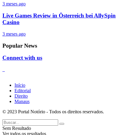
3 meses ago
Live Games Review in Österreich bei AllySpin
Casino
3 meses ago
Popular News
Connect with us
Início
Editorial
Direito
Manaus
© 2023 Portal Notório - Todos os direitos reservados.
Sem Resultado
Ver todos os resultados