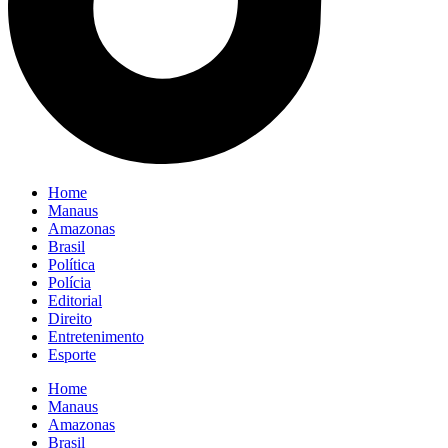
Home
Manaus
Amazonas
Brasil
Política
Polícia
Editorial
Direito
Entretenimento
Esporte
Home
Manaus
Amazonas
Brasil