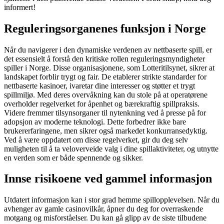
informert!
Reguleringsorganenes funksjon i Norge
Når du navigerer i den dynamiske verdenen av nettbaserte spill, er
det essensielt å forstå den kritiske rollen reguleringsmyndigheter
spiller i Norge. Disse organisasjonene, som Lotteritilsynet, sikrer at
landskapet forblir trygt og fair. De etablerer strikte standarder for
nettbaserte kasinoer, ivaretar dine interesser og støtter et trygt
spillmiljø. Med deres overvåkning kan du stole på at operatørene
overholder regelverket for åpenhet og bærekraftig spillpraksis.
Videre fremmer tilsynsorganer til nytenkning ved å presse på for
adopsjon av moderne teknologi. Dette forbedrer ikke bare
brukererfaringene, men sikrer også markedet konkurransedyktig.
Ved å være oppdatert om disse regelverket, gir du deg selv
muligheten til å ta veloverveide valg i dine spillaktiviteter, og utnytte
en verden som er både spennende og sikker.
Innse risikoene ved gammel informasjon
Utdatert informasjon kan i stor grad hemme spillopplevelsen. Når du
avhenger av gamle casinovilkår, åpner du deg for overraskende
motgang og misforståelser. Du kan gå glipp av de siste tilbudene