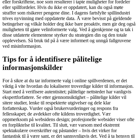
eller forskriftene, noe som resulterer i tapte muligheter for fordeler
eller spillfordeler. Hvis du ikke er oppdatert, kan du også møte
straffer som risikerer pengene dine. I dagens fartsfylte spillindustri
trives nyvinning med oppdaterte data. Å være bevisst på gjeldende
betingelser og vilkår holder deg ikke bare proaktiv, men gir deg også
muligheten til gjøre velinformerte valg. Ved å gjenkjenne og ta tak i
disse utdaterte elementene styrker du strategien din og den totale
opplevelsen. Så bruk tid på å være informert og unngå fallgruvene
ved misinformasjon.
Tips for å identifisere pålitelige
informasjonskilder
For å sikre at du tar informerte valg i online spillverdenen, er det
viktig å vite hvordan du lokaliserer troverdige kilder til informasjon.
Start med å verifisere autentisitet; pålitelige nettsteder har vanligvis
ekspertforfattere. Se etter gjennomsiktighet – pålitelige kilder vil
sitere studier, lenke til respekterte utgivelser og dele klar
forfatterskap. Vurder også brukervurderinger og respons fra
fellesskapet; de avdekker ofte kildens troverdighet. Vær
oppmerksom på websidens design; profesjonelle websider viser ofte
en forpliktelse til kvalitet. Til slutt, vær varsom med ekstremt
spektakulære overskrifter og påstander – hvis det virker for
fantastisk til å være sant, er det sannsynligvis det. Ved å ta hensyn til