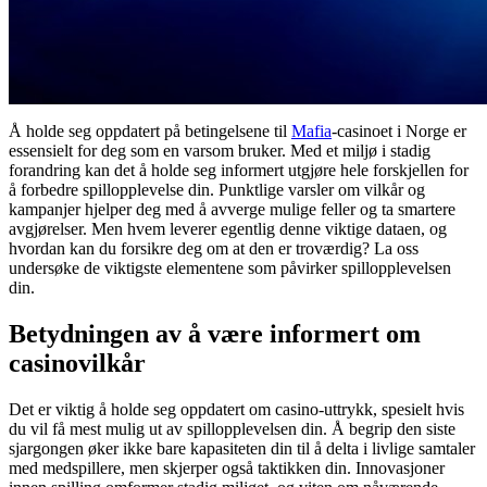
Å holde seg oppdatert på betingelsene til
Mafia
-casinoet i Norge er
essensielt for deg som en varsom bruker. Med et miljø i stadig
forandring kan det å holde seg informert utgjøre hele forskjellen for
å forbedre spillopplevelse din. Punktlige varsler om vilkår og
kampanjer hjelper deg med å avverge mulige feller og ta smartere
avgjørelser. Men hvem leverer egentlig denne viktige dataen, og
hvordan kan du forsikre deg om at den er troværdig? La oss
undersøke de viktigste elementene som påvirker spillopplevelsen
din.
Betydningen av å være informert om
casinovilkår
Det er viktig å holde seg oppdatert om casino-uttrykk, spesielt hvis
du vil få mest mulig ut av spillopplevelsen din. Å begrip den siste
sjargongen øker ikke bare kapasiteten din til å delta i livlige samtaler
med medspillere, men skjerper også taktikken din. Innovasjoner