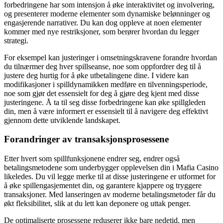
forbedringene har som intensjon å øke interaktivitet og involvering,
og presenterer moderne elementer som dynamiske belønninger og
engasjerende narrativer. Du kan dog oppleve at noen elementer
kommer med nye restriksjoner, som berører hvordan du legger
strategi.
For eksempel kan justeringer i omsetningskravene forandre hvordan
du tilnærmer deg hver spillseanse, noe som oppfordrer deg til å
justere deg hurtig for å øke utbetalingene dine. I videre kan
modifikasjoner i spilldynamikken medføre en tilvenningsperiode,
noe som gjør det essensielt for deg å gjøre deg kjent med disse
justeringene. Å ta til seg disse forbedringene kan øke spillgleden
din, men å være informert er essensielt til å navigere deg effektivt
gjennom dette utviklende landskapet.
Forandringer av transaksjonsprosessene
Etter hvert som spillfunksjonene endrer seg, endrer også
betalingsmetodene som underbygger opplevelsen din i Mafia Casino
likeledes. Du vil legge merke til at disse justeringene er utformet for
å øke spillengasjementet din, og garantere kjappere og tryggere
transaksjoner. Med lanseringen av moderne betalingsmetoder får du
økt fleksibilitet, slik at du lett kan deponere og uttak penger.
De optimaliserte prosessene reduserer ikke bare nedetid, men