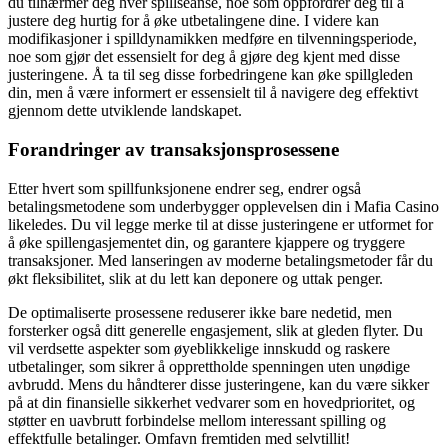
du tilnærmer deg hver spillseanse, noe som oppfordrer deg til å
justere deg hurtig for å øke utbetalingene dine. I videre kan
modifikasjoner i spilldynamikken medføre en tilvenningsperiode,
noe som gjør det essensielt for deg å gjøre deg kjent med disse
justeringene. Å ta til seg disse forbedringene kan øke spillgleden
din, men å være informert er essensielt til å navigere deg effektivt
gjennom dette utviklende landskapet.
Forandringer av transaksjonsprosessene
Etter hvert som spillfunksjonene endrer seg, endrer også
betalingsmetodene som underbygger opplevelsen din i Mafia Casino
likeledes. Du vil legge merke til at disse justeringene er utformet for
å øke spillengasjementet din, og garantere kjappere og tryggere
transaksjoner. Med lanseringen av moderne betalingsmetoder får du
økt fleksibilitet, slik at du lett kan deponere og uttak penger.
De optimaliserte prosessene reduserer ikke bare nedetid, men
forsterker også ditt generelle engasjement, slik at gleden flyter. Du
vil verdsette aspekter som øyeblikkelige innskudd og raskere
utbetalinger, som sikrer å opprettholde spenningen uten unødige
avbrudd. Mens du håndterer disse justeringene, kan du være sikker
på at din finansielle sikkerhet vedvarer som en hovedprioritet, og
støtter en uavbrutt forbindelse mellom interessant spilling og
effektfulle betalinger. Omfavn fremtiden med selvtillit!