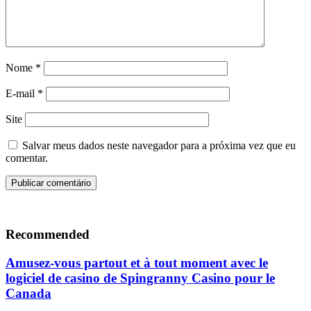
Nome
*
E-mail
*
Site
Salvar meus dados neste navegador para a próxima vez que eu
comentar.
Recommended
Amusez-vous partout et à tout moment avec le
logiciel de casino de Spingranny Casino pour le
Canada