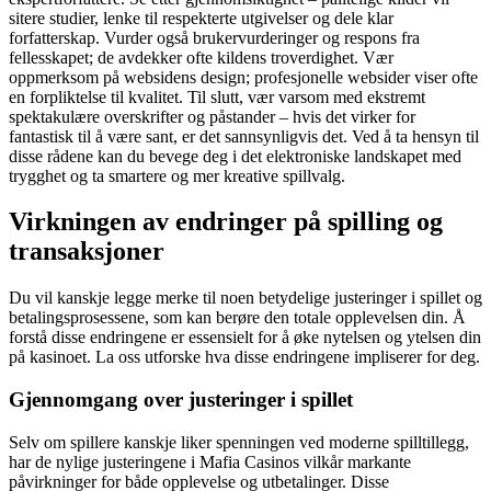
sitere studier, lenke til respekterte utgivelser og dele klar
forfatterskap. Vurder også brukervurderinger og respons fra
fellesskapet; de avdekker ofte kildens troverdighet. Vær
oppmerksom på websidens design; profesjonelle websider viser ofte
en forpliktelse til kvalitet. Til slutt, vær varsom med ekstremt
spektakulære overskrifter og påstander – hvis det virker for
fantastisk til å være sant, er det sannsynligvis det. Ved å ta hensyn til
disse rådene kan du bevege deg i det elektroniske landskapet med
trygghet og ta smartere og mer kreative spillvalg.
Virkningen av endringer på spilling og
transaksjoner
Du vil kanskje legge merke til noen betydelige justeringer i spillet og
betalingsprosessene, som kan berøre den totale opplevelsen din. Å
forstå disse endringene er essensielt for å øke nytelsen og ytelsen din
på kasinoet. La oss utforske hva disse endringene impliserer for deg.
Gjennomgang over justeringer i spillet
Selv om spillere kanskje liker spenningen ved moderne spilltillegg,
har de nylige justeringene i Mafia Casinos vilkår markante
påvirkninger for både opplevelse og utbetalinger. Disse