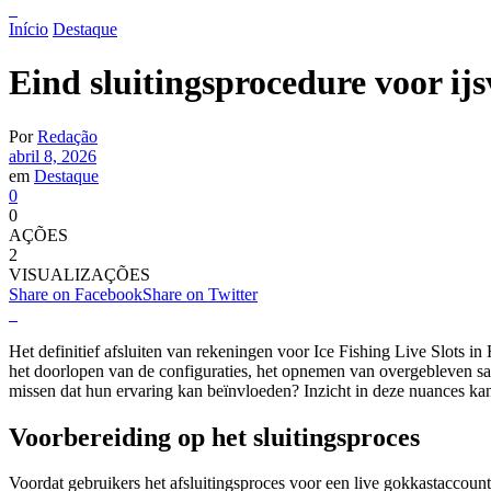
Início
Destaque
Eind sluitingsprocedure voor ijs
Por
Redação
abril 8, 2026
em
Destaque
0
0
AÇÕES
2
VISUALIZAÇÕES
Share on Facebook
Share on Twitter
Het definitief afsluiten van rekeningen voor Ice Fishing Live Slots 
het doorlopen van de configuraties, het opnemen van overgebleven sald
missen dat hun ervaring kan beïnvloeden? Inzicht in deze nuances ka
Voorbereiding op het sluitingsproces
Voordat gebruikers het afsluitingsproces voor een live gokkastaccoun