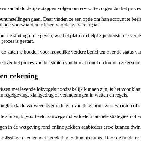
en aantal duidelijke stappen volgen om ervoor te zorgen dat het proce
untinstellingen gaan. Daar vinden ze een optie om hun account te beëi
horende voorwaarden te lezen voordat ze verdergaan.
 de sluiting op te geven, wat het platform helpt zijn diensten te verb
proces is gestart.
n de gaten te houden voor mogelijke verdere berichten over de status v
 over het proces van het sluiten van hun account en kunnen ze ervoor zor
een rekening
svissen met levende lokvogels noodzakelijk kunnen zijn, is het voor kla
n regelgeving, klantgedrag of veranderingen in wetten en regels.
ningblokkade vanwege overtredingen van de gebruiksvoorwaarden of sp
e sluiten, bijvoorbeeld vanwege individuele financiële strategieën of 
en in de wetgeving rond online gokken aanbieders ertoe kunnen dwinge
slissingen nemen met betrekking tot hun accounts. Door de fundamente