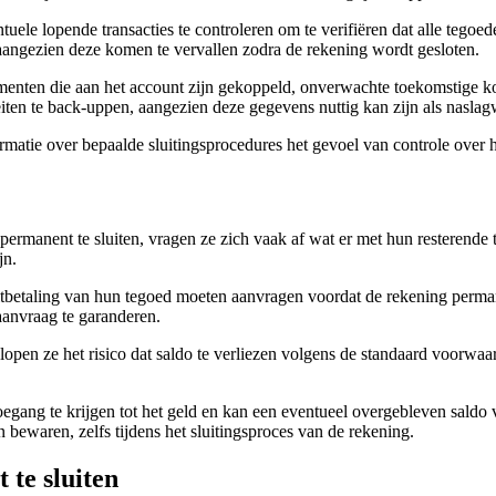
entuele lopende transacties te controleren om te verifiëren dat alle te
 aangezien deze komen te vervallen zodra de rekening wordt gesloten.
menten die aan het account zijn gekoppeld, onverwachte toekomstige 
eiten te back-uppen, aangezien deze gegevens nuttig kan zijn als naslag
rmatie over bepaalde sluitingsprocedures het gevoel van controle over h
permanent te sluiten, vragen ze zich vaak af wat er met hun resterend
jn.
itbetaling van hun tegoed moeten aanvragen voordat de rekening perman
aanvraag te garanderen.
 lopen ze het risico dat saldo te verliezen volgens de standaard voorwa
 toegang te krijgen tot het geld en kan een eventueel overgebleven sald
 bewaren, zelfs tijdens het sluitingsproces van de rekening.
 te sluiten