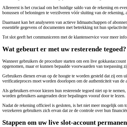
Allereerst is het cruciaal om het huidige saldo van de rekening en ev
bonussen of beloningen te verzilveren vóór sluiting van de rekening,
Daarnaast kan het analyseren van actieve lidmaatschappen of abonne
essentiële gegevens of documenten met betrekking tot hun spelactivit
Tot slot geeft het communiceren met de klantenservice voor meer info
Wat gebeurt er met uw resterende tegoed?
Wanneer gebruikers de procedure starten om een live gokkastaccount 
opgenomen, maar er kunnen bepaalde voorwaarden van toepassing zi
Gebruikers dienen ervan op de hoogte te worden gesteld dat zij een u
verificatieproces moet worden doorlopen om de authenticiteit van de 
Als gebruikers ervoor kiezen hun resterende tegoed niet op te nemen,
worden gebruikers aangeraden deze bepalingen vooraf door te lezen.
Nadat de rekening officieel is gesloten, is het niet meer mogelijk om
verzekeren gebruikers zich ervan dat ze de controle over hun financiën
Stappen om uw live slot-account permanent