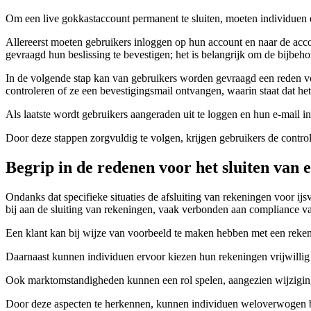
Om een live gokkastaccount permanent te sluiten, moeten individuen e
Allereerst moeten gebruikers inloggen op hun account en naar de acco
gevraagd hun beslissing te bevestigen; het is belangrijk om de bijbe
In de volgende stap kan van gebruikers worden gevraagd een reden voor
controleren of ze een bevestigingsmail ontvangen, waarin staat dat het 
Als laatste wordt gebruikers aangeraden uit te loggen en hun e-mail i
Door deze stappen zorgvuldig te volgen, krijgen gebruikers de controle
Begrip in de redenen voor het sluiten van 
Ondanks dat specifieke situaties de afsluiting van rekeningen voor ij
bij aan de sluiting van rekeningen, vaak verbonden aan compliance va
Een klant kan bij wijze van voorbeeld te maken hebben met een reke
Daarnaast kunnen individuen ervoor kiezen hun rekeningen vrijwillig t
Ook marktomstandigheden kunnen een rol spelen, aangezien wijziging
Door deze aspecten te herkennen, kunnen individuen weloverwogen be