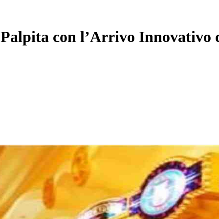
 Palpita con l’Arrivo Innovativo