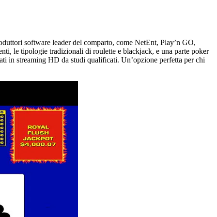
produttori software leader del comparto, come NetEnt, Play’n GO,
i, le tipologie tradizionali di roulette e blackjack, e una parte poker
dati in streaming HD da studi qualificati. Un’opzione perfetta per chi