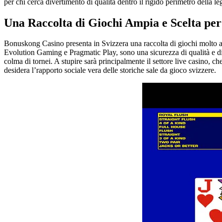
per chi cerca divertimento di qualità dentro il rigido perimetro della le
Una Raccolta di Giochi Ampia e Scelta per 
Bonuskong Casino presenta in Svizzera una raccolta di giochi molto a
Evolution Gaming e Pragmatic Play, sono una sicurezza di qualità e dive
colma di tornei. A stupire sarà principalmente il settore live casino, 
desidera l’rapporto sociale vera delle storiche sale da gioco svizzere.