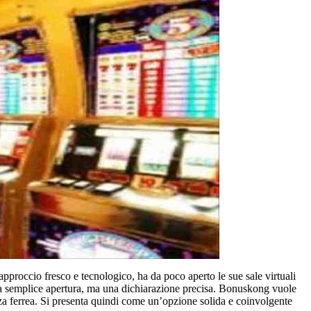
approccio fresco e tecnologico, ha da poco aperto le sue sale virtuali
una semplice apertura, ma una dichiarazione precisa. Bonuskong vuole
ezza ferrea. Si presenta quindi come un’opzione solida e coinvolgente