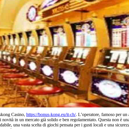
uskong Casino,
https://bonus-kong.eu/it-ch/
. L’operatore, famoso per un 
 di novità in un mercato già solido e ben regolamentato. Questa non è 
idabile, una vasta scelta di giochi pensata per i gusti locali e una sicur