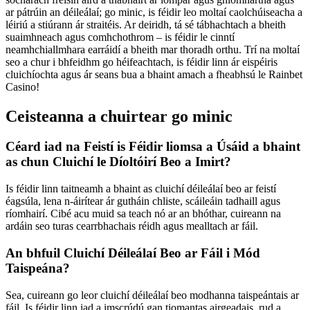
ar pátrúin an déileálaí; go minic, is féidir leo moltaí caolchúiseacha a
léiriú a stiúrann ár straitéis. Ar deiridh, tá sé tábhachtach a bheith
suaimhneach agus comhchothrom – is féidir le cinntí
neamhchiallmhara earráidí a bheith mar thoradh orthu. Trí na moltaí
seo a chur i bhfeidhm go héifeachtach, is féidir linn ár eispéiris
cluichíochta agus ár seans bua a bhaint amach a fheabhsú le Rainbet
Casino!
Ceisteanna a chuirtear go minic
Céard iad na Feistí is Féidir liomsa a Úsáid a bhaint
as chun Cluichí le Díoltóirí Beo a Imirt?
Is féidir linn taitneamh a bhaint as cluichí déileálaí beo ar feistí
éagsúla, lena n-áirítear ár gutháin chliste, scáileáin tadhaill agus
ríomhairí. Cibé acu muid sa teach nó ar an bhóthar, cuireann na
ardáin seo turas cearrbhachais réidh agus mealltach ar fáil.
An bhfuil Cluichí Déileálaí Beo ar Fáil i Mód
Taispeána?
Sea, cuireann go leor cluichí déileálaí beo modhanna taispeántais ar
fáil. Is féidir linn iad a imscrúdú gan tiomantas airgeadais, rud a