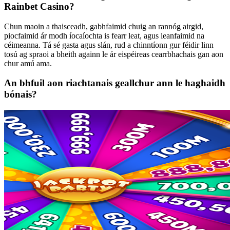
Rainbet Casino?
Chun maoin a thaisceadh, gabhfaimid chuig an rannóg airgid,
piocfaimid ár modh íocaíochta is fearr leat, agus leanfaimid na
céimeanna. Tá sé gasta agus slán, rud a chinntíonn gur féidir linn
tosú ag spraoi a bheith againn le ár eispéireas cearrbhachais gan aon
chur amú ama.
An bhfuil aon riachtanais geallchur ann le haghaidh
bónais?