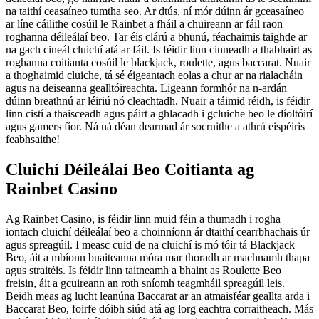
na taithí ceasaíneo tumtha seo. Ar dtús, ní mór dúinn ár gceasaíneo
ar líne cáilithe cosúil le Rainbet a fháil a chuireann ar fáil raon
roghanna déileálaí beo. Tar éis clárú a bhunú, féachaimis taighde ar
na gach cineál cluichí atá ar fáil. Is féidir linn cinneadh a thabhairt as
roghanna coitianta cosúil le blackjack, roulette, agus baccarat. Nuair
a thoghaimid cluiche, tá sé éigeantach eolas a chur ar na rialacháin
agus na deiseanna gealltóireachta. Ligeann formhór na n-ardán
dúinn breathnú ar léiriú nó cleachtadh. Nuair a táimid réidh, is féidir
linn cistí a thaisceadh agus páirt a ghlacadh i gcluiche beo le díoltóirí
agus gamers fíor. Ná ná déan dearmad ár socruithe a athrú eispéiris
feabhsaithe!
Cluichí Déileálaí Beo Coitianta ag
Rainbet Casino
Ag Rainbet Casino, is féidir linn muid féin a thumadh i rogha
iontach cluichí déileálaí beo a choinníonn ár dtaithí cearrbhachais úr
agus spreagúil. I measc cuid de na cluichí is mó tóir tá Blackjack
Beo, áit a mbíonn buaiteanna móra mar thoradh ar machnamh thapa
agus straitéis. Is féidir linn taitneamh a bhaint as Roulette Beo
freisin, áit a gcuireann an roth sníomh teagmháil spreagúil leis.
Beidh meas ag lucht leanúna Baccarat ar an atmaisféar geallta arda i
Baccarat Beo, foirfe dóibh siúd atá ag lorg eachtra corraitheach. Más