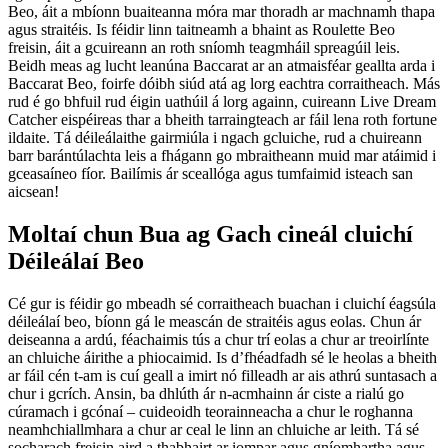
Beo, áit a mbíonn buaiteanna móra mar thoradh ar machnamh thapa
agus straitéis. Is féidir linn taitneamh a bhaint as Roulette Beo
freisin, áit a gcuireann an roth sníomh teagmháil spreagúil leis.
Beidh meas ag lucht leanúna Baccarat ar an atmaisféar geallta arda i
Baccarat Beo, foirfe dóibh siúd atá ag lorg eachtra corraitheach. Más
rud é go bhfuil rud éigin uathúil á lorg againn, cuireann Live Dream
Catcher eispéireas thar a bheith tarraingteach ar fáil lena roth fortune
ildaite. Tá déileálaithe gairmiúla i ngach gcluiche, rud a chuireann
barr barántúlachta leis a fhágann go mbraitheann muid mar atáimid i
gceasaíneo fíor. Bailímis ár sceallóga agus tumfaimid isteach san
aicsean!
Moltaí chun Bua ag Gach cineál cluichí
Déileálaí Beo
Cé gur is féidir go mbeadh sé corraitheach buachan i cluichí éagsúla
déileálaí beo, bíonn gá le meascán de straitéis agus eolas. Chun ár
deiseanna a ardú, féachaimis tús a chur trí eolas a chur ar treoirlínte
an chluiche áirithe a phiocaimid. Is d’fhéadfadh sé le heolas a bheith
ar fáil cén t-am is cuí geall a imirt nó filleadh ar ais athrú suntasach a
chur i gcrích. Ansin, ba dhlúth ár n-acmhainn ár ciste a rialú go
cúramach i gcónaí – cuideoidh teorainneacha a chur le roghanna
neamhchiallmhara a chur ar ceal le linn an chluiche ar leith. Tá sé
socharach freisin aird a thabhairt ar iompar agus gníomhartha agus