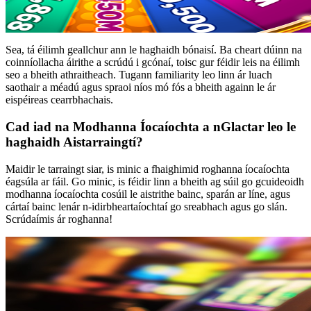
Sea, tá éilimh geallchur ann le haghaidh bónaisí. Ba cheart dúinn na
coinníollacha áirithe a scrúdú i gcónaí, toisc gur féidir leis na éilimh
seo a bheith athraitheach. Tugann familiarity leo linn ár luach
saothair a méadú agus spraoi níos mó fós a bheith againn le ár
eispéireas cearrbhachais.
Cad iad na Modhanna Íocaíochta a nGlactar leo le
haghaidh Aistarraingtí?
Maidir le tarraingt siar, is minic a fhaighimid roghanna íocaíochta
éagsúla ar fáil. Go minic, is féidir linn a bheith ag súil go gcuideoidh
modhanna íocaíochta cosúil le aistrithe bainc, sparán ar líne, agus
cártaí bainc lenár n-idirbheartaíochtaí go sreabhach agus go slán.
Scrúdaímis ár roghanna!