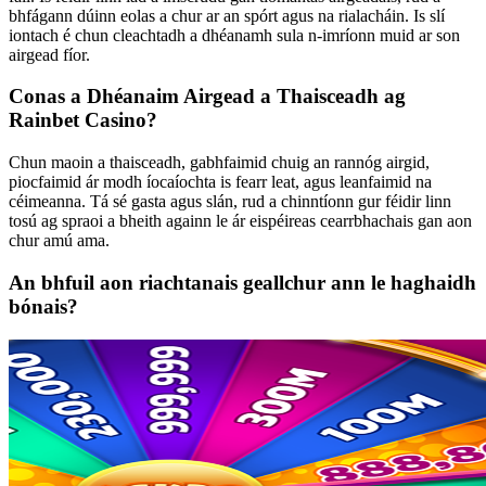
bhfágann dúinn eolas a chur ar an spórt agus na rialacháin. Is slí
iontach é chun cleachtadh a dhéanamh sula n-imríonn muid ar son
airgead fíor.
Conas a Dhéanaim Airgead a Thaisceadh ag
Rainbet Casino?
Chun maoin a thaisceadh, gabhfaimid chuig an rannóg airgid,
piocfaimid ár modh íocaíochta is fearr leat, agus leanfaimid na
céimeanna. Tá sé gasta agus slán, rud a chinntíonn gur féidir linn
tosú ag spraoi a bheith againn le ár eispéireas cearrbhachais gan aon
chur amú ama.
An bhfuil aon riachtanais geallchur ann le haghaidh
bónais?