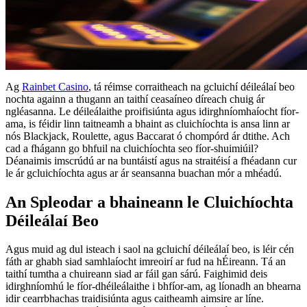
Ag
Rainbet Casino
, tá réimse corraitheach na gcluichí déileálaí beo
nochta againn a thugann an taithí ceasaíneo díreach chuig ár
ngléasanna. Le déileálaithe proifisiúnta agus idirghníomhaíocht fíor-
ama, is féidir linn taitneamh a bhaint as cluichíochta is ansa linn ar
nós Blackjack, Roulette, agus Baccarat ó chompórd ár dtithe. Ach
cad a fhágann go bhfuil na cluichíochta seo fíor-shuimiúil?
Déanaimis imscrúdú ar na buntáistí agus na straitéisí a fhéadann cur
le ár gcluichíochta agus ar ár seansanna buachan mór a mhéadú.
An Spleodar a bhaineann le Cluichíochta
Déileálaí Beo
Agus muid ag dul isteach i saol na gcluichí déileálaí beo, is léir cén
fáth ar ghabh siad samhlaíocht imreoirí ar fud na hÉireann. Tá an
taithí tumtha a chuireann siad ar fáil gan sárú. Faighimid deis
idirghníomhú le fíor-dhéileálaithe i bhfíor-am, ag líonadh an bhearna
idir cearrbhachas traidisiúnta agus caitheamh aimsire ar líne.