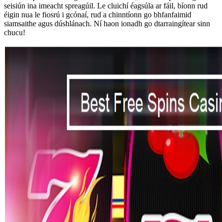
seisiún ina imeacht spreagúil. Le cluichí éagsúla ar fáil, bíonn rud
éigin nua le fiosrú i gcónaí, rud a chinntíonn go bhfanfaimid
siamsaithe agus dúshlánach. Ní haon ionadh go dtarraingítear sinn
chucu!