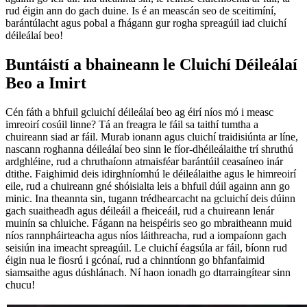
rud éigin ann do gach duine. Is é an meascán seo de sceitimíní,
barántúlacht agus pobal a fhágann gur rogha spreagúil iad cluichí
déileálaí beo!
Buntáistí a bhaineann le Cluichí Déileálaí
Beo a Imirt
Cén fáth a bhfuil gcluichí déileálaí beo ag éirí níos mó i measc
imreoirí cosúil linne? Tá an freagra le fáil sa taithí tumtha a
chuireann siad ar fáil. Murab ionann agus cluichí traidisiúnta ar líne,
nascann roghanna déileálaí beo sinn le fíor-dhéileálaithe trí shruthú
ardghléine, rud a chruthaíonn atmaisféar barántúil ceasaíneo inár
dtithe. Faighimid deis idirghníomhú le déileálaithe agus le himreoirí
eile, rud a chuireann gné shóisialta leis a bhfuil dúil againn ann go
minic. Ina theannta sin, tugann trédhearcacht na gcluichí deis dúinn
gach suaitheadh agus déileáil a fheiceáil, rud a chuireann lenár
muinín sa chluiche. Fágann na heispéiris seo go mbraitheann muid
níos rannpháirteacha agus níos láithreacha, rud a iompaíonn gach
seisiún ina imeacht spreagúil. Le cluichí éagsúla ar fáil, bíonn rud
éigin nua le fiosrú i gcónaí, rud a chinntíonn go bhfanfaimid
siamsaithe agus dúshlánach. Ní haon ionadh go dtarraingítear sinn
chucu!