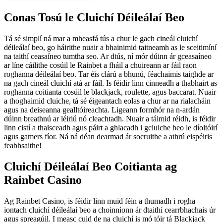
Conas Tosú le Cluichí Déileálaí Beo
Tá sé simplí ná mar a mheasfá tús a chur le gach cineál cluichí
déileálaí beo, go háirithe nuair a bhainimid taitneamh as le sceitimíní
na taithí ceasaíneo tumtha seo. Ar dtús, ní mór dúinn ár gceasaíneo
ar líne cáilithe cosúil le Rainbet a fháil a chuireann ar fáil raon
roghanna déileálaí beo. Tar éis clárú a bhunú, féachaimis taighde ar
na gach cineál cluichí atá ar fáil. Is féidir linn cinneadh a thabhairt as
roghanna coitianta cosúil le blackjack, roulette, agus baccarat. Nuair
a thoghaimid cluiche, tá sé éigeantach eolas a chur ar na rialacháin
agus na deiseanna gealltóireachta. Ligeann formhór na n-ardán
dúinn breathnú ar léiriú nó cleachtadh. Nuair a táimid réidh, is féidir
linn cistí a thaisceadh agus páirt a ghlacadh i gcluiche beo le díoltóirí
agus gamers fíor. Ná ná déan dearmad ár socruithe a athrú eispéiris
feabhsaithe!
Cluichí Déileálaí Beo Coitianta ag
Rainbet Casino
Ag Rainbet Casino, is féidir linn muid féin a thumadh i rogha
iontach cluichí déileálaí beo a choinníonn ár dtaithí cearrbhachais úr
agus spreagúil. I measc cuid de na cluichí is mó tóir tá Blackjack