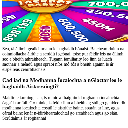
Sea, tá éilimh geallchur ann le haghaidh bónaisí. Ba cheart dúinn na
coinníollacha áirithe a scrúdú i gcónaí, toisc gur féidir leis na éilimh
seo a bheith athraitheach. Tugann familiarity leo linn ár luach
saothair a méadú agus spraoi níos mó fós a bheith againn le ár
eispéireas cearrbhachais.
Cad iad na Modhanna Íocaíochta a nGlactar leo le
haghaidh Aistarraingtí?
Maidir le tarraingt siar, is minic a fhaighimid roghanna íocaíochta
éagsúla ar fáil. Go minic, is féidir linn a bheith ag súil go gcuideoidh
modhanna íocaíochta cosúil le aistrithe bainc, sparán ar líne, agus
cártaí bainc lenár n-idirbheartaíochtaí go sreabhach agus go slán.
Scrúdaímis ár roghanna!