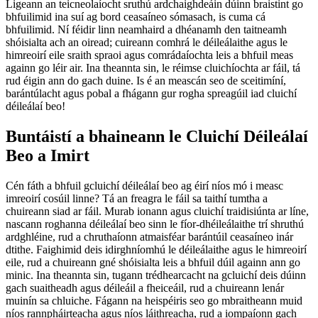
Ligeann an teicneolaíocht sruthú ardchaighdeáin dúinn braistint go
bhfuilimid ina suí ag bord ceasaíneo sómasach, is cuma cá
bhfuilimid. Ní féidir linn neamhaird a dhéanamh den taitneamh
shóisialta ach an oiread; cuireann comhrá le déileálaithe agus le
himreoirí eile sraith spraoi agus comrádaíochta leis a bhfuil meas
againn go léir air. Ina theannta sin, le réimse cluichíochta ar fáil, tá
rud éigin ann do gach duine. Is é an meascán seo de sceitimíní,
barántúlacht agus pobal a fhágann gur rogha spreagúil iad cluichí
déileálaí beo!
Buntáistí a bhaineann le Cluichí Déileálaí
Beo a Imirt
Cén fáth a bhfuil gcluichí déileálaí beo ag éirí níos mó i measc
imreoirí cosúil linne? Tá an freagra le fáil sa taithí tumtha a
chuireann siad ar fáil. Murab ionann agus cluichí traidisiúnta ar líne,
nascann roghanna déileálaí beo sinn le fíor-dhéileálaithe trí shruthú
ardghléine, rud a chruthaíonn atmaisféar barántúil ceasaíneo inár
dtithe. Faighimid deis idirghníomhú le déileálaithe agus le himreoirí
eile, rud a chuireann gné shóisialta leis a bhfuil dúil againn ann go
minic. Ina theannta sin, tugann trédhearcacht na gcluichí deis dúinn
gach suaitheadh agus déileáil a fheiceáil, rud a chuireann lenár
muinín sa chluiche. Fágann na heispéiris seo go mbraitheann muid
níos rannpháirteacha agus níos láithreacha, rud a iompaíonn gach