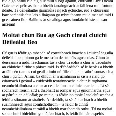
rud é go bhfuil rud éigin uathúil á lorg againn, cuireann Live Dream
Catcher eispéireas thar a bheith tarraingteach ar fáil lena roth fortune
ildaite. Tá déileálaithe gairmiúla i ngach gcluiche, rud a chuireann
barr barántúlachta leis a fhágann go mbraitheann muid mar atáimid i
gceasaíneo fíor. Bailímis ár sceallóga agus tumfaimid isteach san
aicsean!
Moltaí chun Bua ag Gach cineál cluichí
Déileálaí Beo
Cé gur is féidir go mbeadh sé corraitheach buachan i cluichí éagsúla
déileálaí beo, bíonn gá le meascán de straitéis agus eolas. Chun ár
deiseanna a ardú, féachaimis tús a chur trí eolas a chur ar treoirlínte
an chluiche áirithe a phiocaimid. Is d’fhéadfadh sé le heolas a bheith
ar fáil cén t-am is cuí geall a imirt nó filleadh ar ais athrú suntasach a
chur i gcrích. Ansin, ba dhlúth ár n-acmhainn ár ciste a rialú go
cúramach i gcónaí – cuideoidh teorainneacha a chur le roghanna
neamhchiallmhara a chur ar ceal le linn an chluiche ar leith. Tá sé
socharach freisin aird a thabhairt ar iompar agus gníomhartha agus
ar pátrúin an déileálaí; go minic, is féidir leo moltaí caolchúiseacha a
léiriú a stiúrann ár straitéis. Ar deiridh, tá sé tábhachtach a bheith
suaimhneach agus comhchothrom – is féidir le cinntí
neamhchiallmhara earráidí a bheith mar thoradh orthu. Trí na moltaí
seo a chur i bhfeidhm go héifeachtach, is féidir linn ár eispéiris