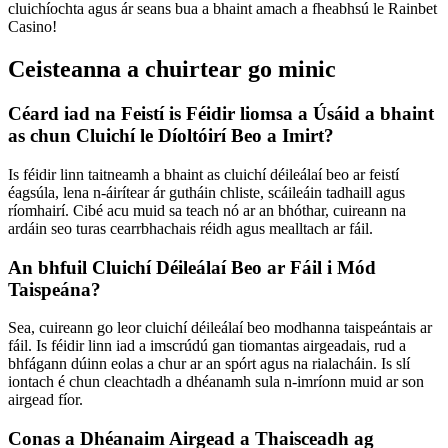
cluichíochta agus ár seans bua a bhaint amach a fheabhsú le Rainbet
Casino!
Ceisteanna a chuirtear go minic
Céard iad na Feistí is Féidir liomsa a Úsáid a bhaint
as chun Cluichí le Díoltóirí Beo a Imirt?
Is féidir linn taitneamh a bhaint as cluichí déileálaí beo ar feistí
éagsúla, lena n-áirítear ár gutháin chliste, scáileáin tadhaill agus
ríomhairí. Cibé acu muid sa teach nó ar an bhóthar, cuireann na
ardáin seo turas cearrbhachais réidh agus mealltach ar fáil.
An bhfuil Cluichí Déileálaí Beo ar Fáil i Mód
Taispeána?
Sea, cuireann go leor cluichí déileálaí beo modhanna taispeántais ar
fáil. Is féidir linn iad a imscrúdú gan tiomantas airgeadais, rud a
bhfágann dúinn eolas a chur ar an spórt agus na rialacháin. Is slí
iontach é chun cleachtadh a dhéanamh sula n-imríonn muid ar son
airgead fíor.
Conas a Dhéanaim Airgead a Thaisceadh ag