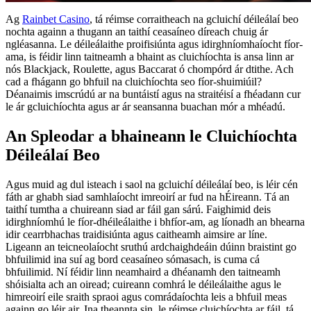
Ag
Rainbet Casino
, tá réimse corraitheach na gcluichí déileálaí beo
nochta againn a thugann an taithí ceasaíneo díreach chuig ár
ngléasanna. Le déileálaithe proifisiúnta agus idirghníomhaíocht fíor-
ama, is féidir linn taitneamh a bhaint as cluichíochta is ansa linn ar
nós Blackjack, Roulette, agus Baccarat ó chompórd ár dtithe. Ach
cad a fhágann go bhfuil na cluichíochta seo fíor-shuimiúil?
Déanaimis imscrúdú ar na buntáistí agus na straitéisí a fhéadann cur
le ár gcluichíochta agus ar ár seansanna buachan mór a mhéadú.
An Spleodar a bhaineann le Cluichíochta
Déileálaí Beo
Agus muid ag dul isteach i saol na gcluichí déileálaí beo, is léir cén
fáth ar ghabh siad samhlaíocht imreoirí ar fud na hÉireann. Tá an
taithí tumtha a chuireann siad ar fáil gan sárú. Faighimid deis
idirghníomhú le fíor-dhéileálaithe i bhfíor-am, ag líonadh an bhearna
idir cearrbhachas traidisiúnta agus caitheamh aimsire ar líne.
Ligeann an teicneolaíocht sruthú ardchaighdeáin dúinn braistint go
bhfuilimid ina suí ag bord ceasaíneo sómasach, is cuma cá
bhfuilimid. Ní féidir linn neamhaird a dhéanamh den taitneamh
shóisialta ach an oiread; cuireann comhrá le déileálaithe agus le
himreoirí eile sraith spraoi agus comrádaíochta leis a bhfuil meas
againn go léir air. Ina theannta sin, le réimse cluichíochta ar fáil, tá