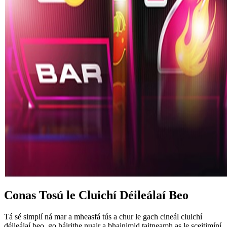
Conas Tosú le Cluichí Déileálaí Beo
Tá sé simplí ná mar a mheasfá tús a chur le gach cineál cluichí
déileálaí beo, go háirithe nuair a bhainimid taitneamh as le sceitimíní