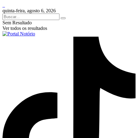
quinta-feira, agosto 6, 2026
Sem Resultado
Ver todos os resultados