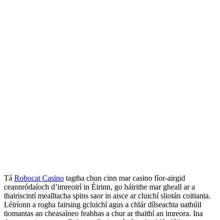
Tá
Robocat Casino
tagtha chun cinn mar casino fíor-airgid
ceannródaíoch d’imreoirí in Éirinn, go háirithe mar gheall ar a
thairiscintí mealltacha spins saor in aisce ar cluichí sliotán coitianta.
Léiríonn a rogha fairsing gcluichí agus a chlár dílseachta uathúil
tiomantas an cheasaíneo feabhas a chur ar thaithí an imreora. Ina