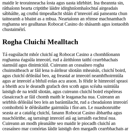
maidir le teorainneacha íosta agus uasta idirbhirt. Ina theannta sin,
ráthaíonn bearta criptithe láidre idirghníomhaíochtaí airgeadais
sábháilte, ag cruthú timpeallacht shlán d’imreoirí atá paiseanta chun
taitneamh a bhaint as a mbua. Neartaíonn an réimse machnamhach
roghanna seo gealltanas Robocat Casino do shásamh agus iontaoibh
chustaiméirí.
Rogha Cluichí Mealltach
Tá eagsúlacht mhór cluichí ag Robocat Casino a chomhlíonann
roghanna éagsúla imreoirí, rud a áirithíonn taithí cearrbhachais
siamsúil agus dinimiciúil. Cuireann an ceasaíneo rogha
chuimsitheach ar fáil lena n-áirítear sliotáin mheaisín, cluichí boird,
agus cluichí déileálaí beo, ag freastal ar imreoirí neamhfhoirmiúla
agus ar imreoirí a bhfuil eolas acu araon. Is féidir le himreoirí spraoi
a bheith acu le dearadh grafach den scoth agus scéalta suimiúla
laistigh de na teidil sliotán, agus cuireann cluichí boird eispéireas
clasaiceach ar fáil chomh maith le leaganacha nua. Cuireann an
seirbhís déileálaí beo leis an barántúlacht, rud a cheadaíonn imreoirí
comhoibriú le déileálaithe gairmiúla i fíor-am. Le nuashonruithe
seasta ar a catalóg cluichí, fanann Robocat Casino ábhartha agus
nuachóirithe, ag tarraingt imreoirí atá ag iarraidh eachtraí nua.
Cuireann an modh pleanáilte seo maidir le piocadh cluichí an
ceasaíneo mar comórtas láidir laistigh den margadh cearrbhachais ar