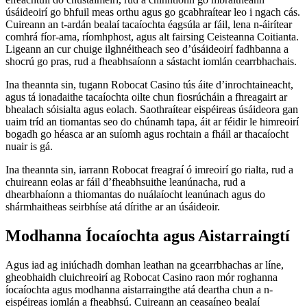
úsáideoirí go bhfuil meas orthu agus go gcabhraítear leo i ngach cás.
Cuireann an t-ardán bealaí tacaíochta éagsúla ar fáil, lena n-áirítear
comhrá fíor-ama, ríomhphost, agus alt fairsing Ceisteanna Coitianta.
Ligeann an cur chuige ilghnéitheach seo d’úsáideoirí fadhbanna a
shocrú go pras, rud a fheabhsaíonn a sástacht iomlán cearrbhachais.
Ina theannta sin, tugann Robocat Casino tús áite d’inrochtaineacht,
agus tá ionadaithe tacaíochta oilte chun fiosrúcháin a fhreagairt ar
bhealach sóisialta agus eolach. Saothraítear eispéireas úsáideora gan
uaim tríd an tiomantas seo do chúnamh tapa, áit ar féidir le himreoirí
bogadh go héasca ar an suíomh agus rochtain a fháil ar thacaíocht
nuair is gá.
Ina theannta sin, iarrann Robocat freagraí ó imreoirí go rialta, rud a
chuireann eolas ar fáil d’fheabhsuithe leanúnacha, rud a
dhearbhaíonn a thiomantas do nuálaíocht leanúnach agus do
shármhaitheas seirbhíse atá dírithe ar an úsáideoir.
Modhanna Íocaíochta agus Aistarraingtí
Agus iad ag iniúchadh domhan leathan na gcearrbhachas ar líne,
gheobhaidh cluichreoirí ag Robocat Casino raon mór roghanna
íocaíochta agus modhanna aistarraingthe atá deartha chun a n-
eispéireas iomlán a fheabhsú. Cuireann an ceasaíneo bealaí