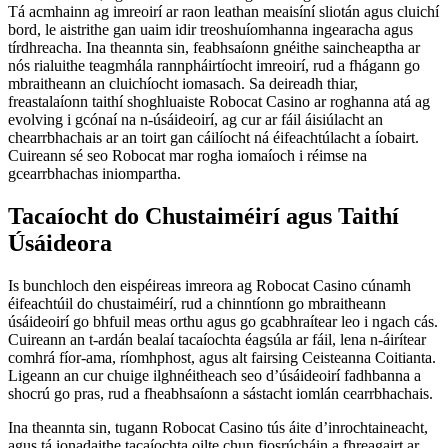
Tá acmhainn ag imreoirí ar raon leathan meaisíní sliotán agus cluichí
bord, le aistrithe gan uaim idir treoshuíomhanna ingearacha agus
tírdhreacha. Ina theannta sin, feabhsaíonn gnéithe saincheaptha ar
nós rialuithe teagmhála rannpháirtíocht imreoirí, rud a fhágann go
mbraitheann an cluichíocht iomasach. Sa deireadh thiar,
freastalaíonn taithí shoghluaiste Robocat Casino ar roghanna atá ag
evolving i gcónaí na n-úsáideoirí, ag cur ar fáil áisiúlacht an
chearrbhachais ar an toirt gan cáilíocht ná éifeachtúlacht a íobairt.
Cuireann sé seo Robocat mar rogha iomaíoch i réimse na
gcearrbhachas iniompartha.
Tacaíocht do Chustaiméirí agus Taithí
Úsáideora
Is bunchloch den eispéireas imreora ag Robocat Casino cúnamh
éifeachtúil do chustaiméirí, rud a chinntíonn go mbraitheann
úsáideoirí go bhfuil meas orthu agus go gcabhraítear leo i ngach cás.
Cuireann an t-ardán bealaí tacaíochta éagsúla ar fáil, lena n-áirítear
comhrá fíor-ama, ríomhphost, agus alt fairsing Ceisteanna Coitianta.
Ligeann an cur chuige ilghnéitheach seo d’úsáideoirí fadhbanna a
shocrú go pras, rud a fheabhsaíonn a sástacht iomlán cearrbhachais.
Ina theannta sin, tugann Robocat Casino tús áite d’inrochtaineacht,
agus tá ionadaithe tacaíochta oilte chun fiosrúcháin a fhreagairt ar