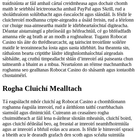
traidisiúnta ar fáil amhail cártaí creidmheasa agus dochair chomh
maith le seirbhísí leictreonacha amhail PayPal agus Skrill, rud a
sholáthraíonn solúbthacht agus éascaíocht agus slándáil. Is féidir le
cluichreoirí modhanna cripte-airgeadra a úsáid freisin, rud a léiríonn
cur chuige nua-aimseartha maidir le idirbheartaíochtaí digiteacha.
Déantar aistarraingtí a phróiseáil go héifeachtúil, cé go bhféadfadh
amanna eile ag brath ar an modh a roghnaítear. Tugann Robocat
Casino tús áite do thrédhearcacht, ag tairiscint treoirlínte soiléire
maidir le teorainneacha íosta agus uasta idirbhirt. Ina theannta sin,
ráthaíonn bearta criptithe láidre idirghníomhaíochtaí airgeadais
sábháilte, ag cruthú timpeallacht shlán d’imreoirí atá paiseanta chun
taitneamh a bhaint as a mbua. Neartaíonn an réimse machnamhach
roghanna seo gealltanas Robocat Casino do shásamh agus iontaoibh
chustaiméirí.
Rogha Cluichí Mealltach
Tá eagsúlacht mhór cluichí ag Robocat Casino a chomhlíonann
roghanna éagsúla imreoirí, rud a áirithíonn taithí cearrbhachais
siamsúil agus dinimiciúil. Cuireann an ceasaíneo rogha
chuimsitheach ar fáil lena n-áirítear sliotáin mheaisín, cluichí boird,
agus cluichí déileálaí beo, ag freastal ar imreoirí neamhfhoirmiúla
agus ar imreoirí a bhfuil eolas acu araon. Is féidir le himreoirí spraoi
a bheith acu le dearadh grafach den scoth agus scéalta suimiúla