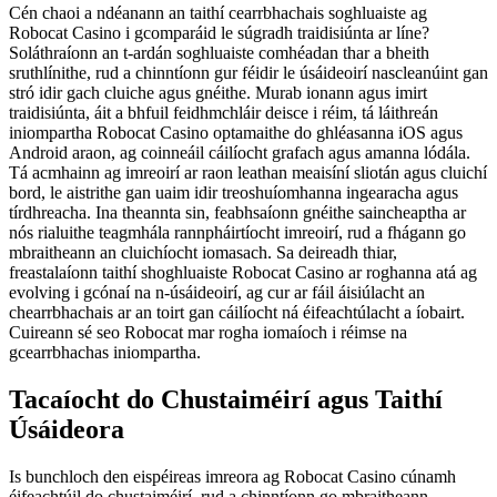
Cén chaoi a ndéanann an taithí cearrbhachais soghluaiste ag
Robocat Casino i gcomparáid le súgradh traidisiúnta ar líne?
Soláthraíonn an t-ardán soghluaiste comhéadan thar a bheith
sruthlínithe, rud a chinntíonn gur féidir le úsáideoirí nascleanúint gan
stró idir gach cluiche agus gnéithe. Murab ionann agus imirt
traidisiúnta, áit a bhfuil feidhmchláir deisce i réim, tá láithreán
iniompartha Robocat Casino optamaithe do ghléasanna iOS agus
Android araon, ag coinneáil cáilíocht grafach agus amanna lódála.
Tá acmhainn ag imreoirí ar raon leathan meaisíní sliotán agus cluichí
bord, le aistrithe gan uaim idir treoshuíomhanna ingearacha agus
tírdhreacha. Ina theannta sin, feabhsaíonn gnéithe saincheaptha ar
nós rialuithe teagmhála rannpháirtíocht imreoirí, rud a fhágann go
mbraitheann an cluichíocht iomasach. Sa deireadh thiar,
freastalaíonn taithí shoghluaiste Robocat Casino ar roghanna atá ag
evolving i gcónaí na n-úsáideoirí, ag cur ar fáil áisiúlacht an
chearrbhachais ar an toirt gan cáilíocht ná éifeachtúlacht a íobairt.
Cuireann sé seo Robocat mar rogha iomaíoch i réimse na
gcearrbhachas iniompartha.
Tacaíocht do Chustaiméirí agus Taithí
Úsáideora
Is bunchloch den eispéireas imreora ag Robocat Casino cúnamh
éifeachtúil do chustaiméirí, rud a chinntíonn go mbraitheann