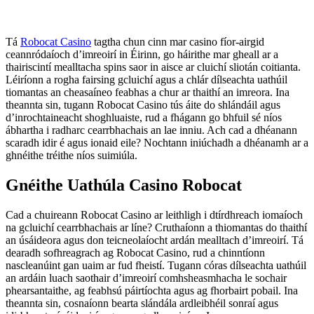
Tá
Robocat Casino
tagtha chun cinn mar casino fíor-airgid
ceannródaíoch d’imreoirí in Éirinn, go háirithe mar gheall ar a
thairiscintí mealltacha spins saor in aisce ar cluichí sliotán coitianta.
Léiríonn a rogha fairsing gcluichí agus a chlár dílseachta uathúil
tiomantas an cheasaíneo feabhas a chur ar thaithí an imreora. Ina
theannta sin, tugann Robocat Casino tús áite do shlándáil agus
d’inrochtaineacht shoghluaiste, rud a fhágann go bhfuil sé níos
ábhartha i radharc cearrbhachais an lae inniu. Ach cad a dhéanann
scaradh idir é agus ionaid eile? Nochtann iniúchadh a dhéanamh ar a
ghnéithe tréithe níos suimiúla.
Gnéithe Uathúla Casino Robocat
Cad a chuireann Robocat Casino ar leithligh i dtírdhreach iomaíoch
na gcluichí cearrbhachais ar líne? Cruthaíonn a thiomantas do thaithí
an úsáideora agus don teicneolaíocht ardán mealltach d’imreoirí. Tá
dearadh sofhreagrach ag Robocat Casino, rud a chinntíonn
nascleanúint gan uaim ar fud fheistí. Tugann córas dílseachta uathúil
an ardáin luach saothair d’imreoirí comhsheasmhacha le sochair
phearsantaithe, ag feabhsú páirtíochta agus ag fhorbairt pobail. Ina
theannta sin, cosnaíonn bearta slándála ardleibhéil sonraí agus