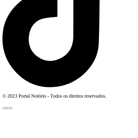
© 2023 Portal Notório - Todos os direitos reservados.