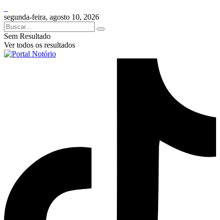
segunda-feira, agosto 10, 2026
Sem Resultado
Ver todos os resultados