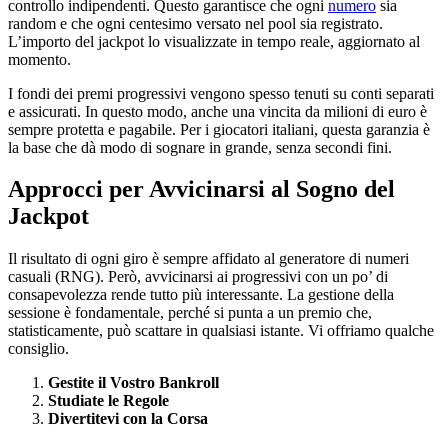
controllo indipendenti. Questo garantisce che ogni
numero
sia
random e che ogni centesimo versato nel pool sia registrato.
L’importo del jackpot lo visualizzate in tempo reale, aggiornato al
momento.
I fondi dei premi progressivi vengono spesso tenuti su conti separati
e assicurati. In questo modo, anche una vincita da milioni di euro è
sempre protetta e pagabile. Per i giocatori italiani, questa garanzia è
la base che dà modo di sognare in grande, senza secondi fini.
Approcci per Avvicinarsi al Sogno del
Jackpot
Il risultato di ogni giro è sempre affidato al generatore di numeri
casuali (RNG). Però, avvicinarsi ai progressivi con un po’ di
consapevolezza rende tutto più interessante. La gestione della
sessione è fondamentale, perché si punta a un premio che,
statisticamente, può scattare in qualsiasi istante. Vi offriamo qualche
consiglio.
Gestite il Vostro Bankroll
Studiate le Regole
Divertitevi con la Corsa