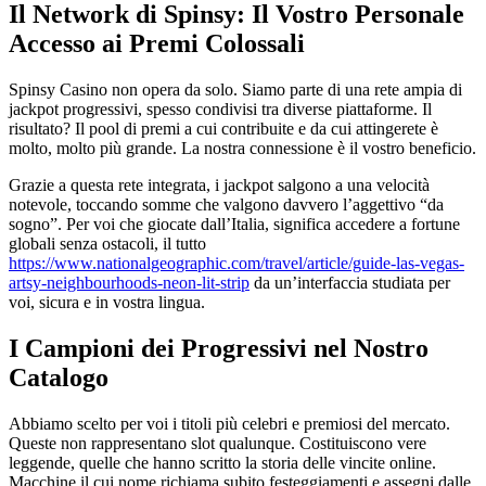
Il Network di Spinsy: Il Vostro Personale
Accesso ai Premi Colossali
Spinsy Casino non opera da solo. Siamo parte di una rete ampia di
jackpot progressivi, spesso condivisi tra diverse piattaforme. Il
risultato? Il pool di premi a cui contribuite e da cui attingerete è
molto, molto più grande. La nostra connessione è il vostro beneficio.
Grazie a questa rete integrata, i jackpot salgono a una velocità
notevole, toccando somme che valgono davvero l’aggettivo “da
sogno”. Per voi che giocate dall’Italia, significa accedere a fortune
globali senza ostacoli, il tutto
https://www.nationalgeographic.com/travel/article/guide-las-vegas-
artsy-neighbourhoods-neon-lit-strip
da un’interfaccia studiata per
voi, sicura e in vostra lingua.
I Campioni dei Progressivi nel Nostro
Catalogo
Abbiamo scelto per voi i titoli più celebri e premiosi del mercato.
Queste non rappresentano slot qualunque. Costituiscono vere
leggende, quelle che hanno scritto la storia delle vincite online.
Macchine il cui nome richiama subito festeggiamenti e assegni dalle