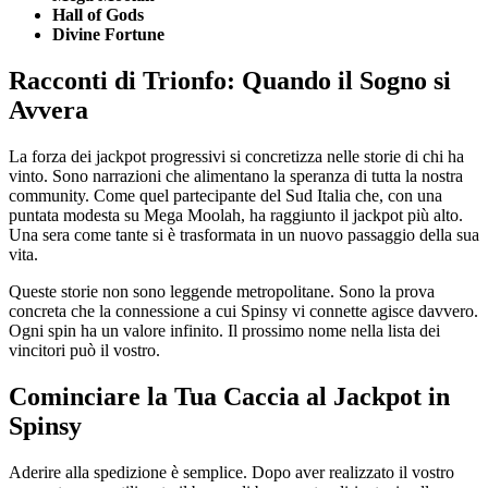
Hall of Gods
Divine Fortune
Racconti di Trionfo: Quando il Sogno si
Avvera
La forza dei jackpot progressivi si concretizza nelle storie di chi ha
vinto. Sono narrazioni che alimentano la speranza di tutta la nostra
community. Come quel partecipante del Sud Italia che, con una
puntata modesta su Mega Moolah, ha raggiunto il jackpot più alto.
Una sera come tante si è trasformata in un nuovo passaggio della sua
vita.
Queste storie non sono leggende metropolitane. Sono la prova
concreta che la connessione a cui Spinsy vi connette agisce davvero.
Ogni spin ha un valore infinito. Il prossimo nome nella lista dei
vincitori può il vostro.
Cominciare la Tua Caccia al Jackpot in
Spinsy
Aderire alla spedizione è semplice. Dopo aver realizzato il vostro