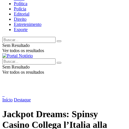
Política
Polícia
Editorial
Direito
Entretenimento
Esporte
Sem Resultado
Ver todos os resultados
Sem Resultado
Ver todos os resultados
Início
Destaque
Jackpot Dreams: Spinsy
Casino Collega l’Italia alla