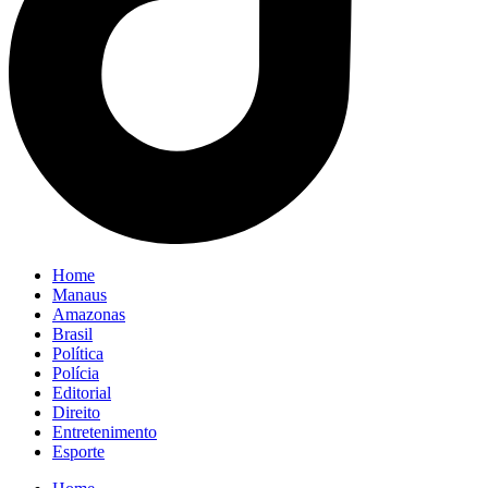
Home
Manaus
Amazonas
Brasil
Política
Polícia
Editorial
Direito
Entretenimento
Esporte