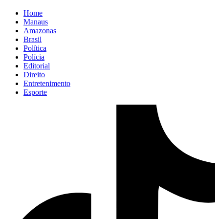
Home
Manaus
Amazonas
Brasil
Política
Polícia
Editorial
Direito
Entretenimento
Esporte