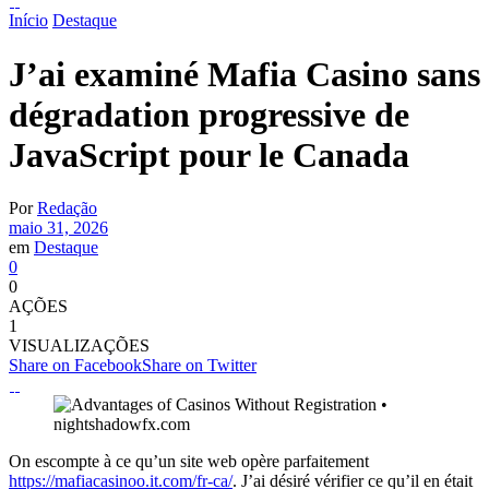
Início
Destaque
J’ai examiné Mafia Casino sans
dégradation progressive de
JavaScript pour le Canada
Por
Redação
maio 31, 2026
em
Destaque
0
0
AÇÕES
1
VISUALIZAÇÕES
Share on Facebook
Share on Twitter
On escompte à ce qu’un site web opère parfaitement
https://mafiacasinoo.it.com/fr-ca/
. J’ai désiré vérifier ce qu’il en était