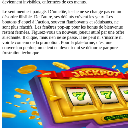
deviennent invisibles, enfermées de ces menus.
Le sentiment est partagé. D’un côté, le site ne se change pas en un
désordre illisible. De l’autre, ses défauts crèvent les yeux. Les
boutons d’appel à l’action, souvent flamboyants et séduisants, ne
sont plus réactifs. Les fenêtres pop-up pour les bonus de bienvenue
restent fermées. Figurez-vous un nouveau joueur attiré par une offre
alléchante. Il clique, mais rien ne se passe. Il ne peut ni s’inscrire ni
voir le contenu de la promotion. Pour la plateforme, c’est une
conversion perdue, un client en devenir qui se détourne par pure
frustration technique.