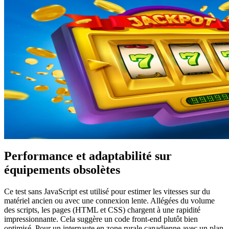
Performance et adaptabilité sur
équipements obsolètes
Ce test sans JavaScript est utilisé pour estimer les vitesses sur du
matériel ancien ou avec une connexion lente. Allégées du volume
des scripts, les pages (HTML et CSS) chargent à une rapidité
impressionnante. Cela suggère un code front-end plutôt bien
optimisé. Pour un internaute en zone rurale canadienne avec un plan