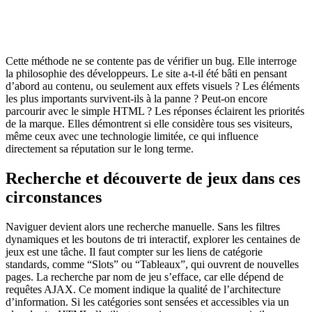
Cette méthode ne se contente pas de vérifier un bug. Elle interroge
la philosophie des développeurs. Le site a-t-il été bâti en pensant
d’abord au contenu, ou seulement aux effets visuels ? Les éléments
les plus importants survivent-ils à la panne ? Peut-on encore
parcourir avec le simple HTML ? Les réponses éclairent les priorités
de la marque. Elles démontrent si elle considère tous ses visiteurs,
même ceux avec une technologie limitée, ce qui influence
directement sa réputation sur le long terme.
Recherche et découverte de jeux dans ces
circonstances
Naviguer devient alors une recherche manuelle. Sans les filtres
dynamiques et les boutons de tri interactif, explorer les centaines de
jeux est une tâche. Il faut compter sur les liens de catégorie
standards, comme “Slots” ou “Tableaux”, qui ouvrent de nouvelles
pages. La recherche par nom de jeu s’efface, car elle dépend de
requêtes AJAX. Ce moment indique la qualité de l’architecture
d’information. Si les catégories sont sensées et accessibles via un