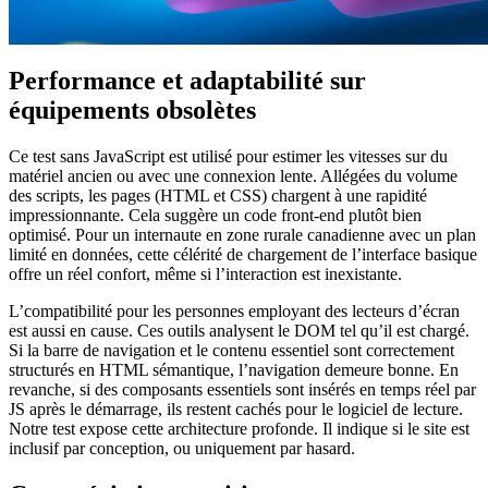
Performance et adaptabilité sur
équipements obsolètes
Ce test sans JavaScript est utilisé pour estimer les vitesses sur du
matériel ancien ou avec une connexion lente. Allégées du volume
des scripts, les pages (HTML et CSS) chargent à une rapidité
impressionnante. Cela suggère un code front-end plutôt bien
optimisé. Pour un internaute en zone rurale canadienne avec un plan
limité en données, cette célérité de chargement de l’interface basique
offre un réel confort, même si l’interaction est inexistante.
L’compatibilité pour les personnes employant des lecteurs d’écran
est aussi en cause. Ces outils analysent le DOM tel qu’il est chargé.
Si la barre de navigation et le contenu essentiel sont correctement
structurés en HTML sémantique, l’navigation demeure bonne. En
revanche, si des composants essentiels sont insérés en temps réel par
JS après le démarrage, ils restent cachés pour le logiciel de lecture.
Notre test expose cette architecture profonde. Il indique si le site est
inclusif par conception, ou uniquement par hasard.