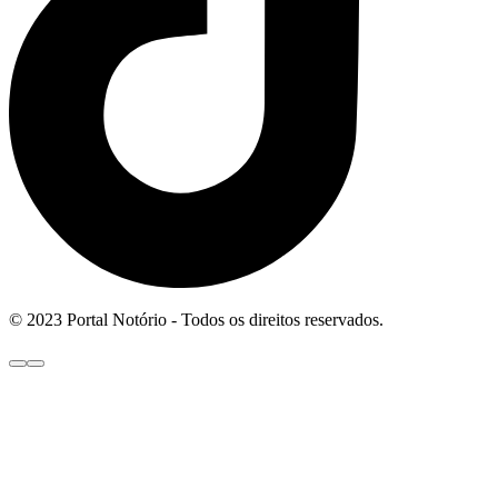
© 2023 Portal Notório - Todos os direitos reservados.