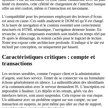
limité en données, cette célérité de chargement de l’interface basique
offre un réel confort, même si l’interaction est inexistante.
L’compatibilité pour les personnes employant des lecteurs d’écran
est aussi en cause. Ces outils analysent le DOM tel qu’il est chargé.
Si la barre de navigation et le contenu essentiel sont correctement
structurés en HTML sémantique, l’navigation demeure bonne. En
revanche, si des composants essentiels sont insérés en temps réel par
JS après le démarrage, ils restent cachés pour le logiciel de lecture.
Notre test expose cette architecture profonde. Il indique si le site est
inclusif par conception, ou uniquement par hasard.
Caractéristiques critiques : compte et
transactions
Les secteurs sensibles, comme l’espace client et la administration
d’argent, sont hors service. Tenter de se connecter via un formulaire
échoue généralement en silence. La authentification des identifiants
et la communication avec le serveur demandent JS. L’inscription est
impossible à finaliser. Les dépôts et les retraits, gérés via des
interfaces tierces, sont aussi suspendus. Cela expose un vrai risque.
Un utilisateur avec un problème urgent sur son compte, ou une
transaction en suspens, ne peut même pas aller au chat de support,