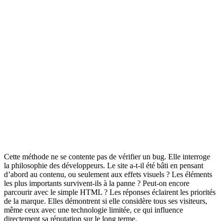
Cette méthode ne se contente pas de vérifier un bug. Elle interroge
la philosophie des développeurs. Le site a-t-il été bâti en pensant
d’abord au contenu, ou seulement aux effets visuels ? Les éléments
les plus importants survivent-ils à la panne ? Peut-on encore
parcourir avec le simple HTML ? Les réponses éclairent les priorités
de la marque. Elles démontrent si elle considère tous ses visiteurs,
même ceux avec une technologie limitée, ce qui influence
directement sa réputation sur le long terme.