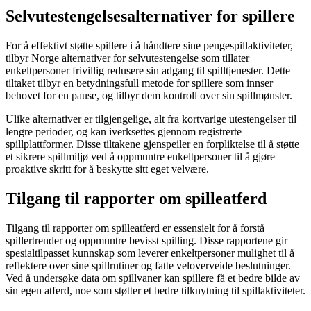
Selvutestengelsesalternativer for spillere
For å effektivt støtte spillere i å håndtere sine pengespillaktiviteter,
tilbyr Norge alternativer for selvutestengelse som tillater
enkeltpersoner frivillig redusere sin adgang til spilltjenester. Dette
tiltaket tilbyr en betydningsfull metode for spillere som innser
behovet for en pause, og tilbyr dem kontroll over sin spillmønster.
Ulike alternativer er tilgjengelige, alt fra kortvarige utestengelser til
lengre perioder, og kan iverksettes gjennom registrerte
spillplattformer. Disse tiltakene gjenspeiler en forpliktelse til å støtte
et sikrere spillmiljø ved å oppmuntre enkeltpersoner til å gjøre
proaktive skritt for å beskytte sitt eget velvære.
Tilgang til rapporter om spilleatferd
Tilgang til rapporter om spilleatferd er essensielt for å forstå
spillertrender og oppmuntre bevisst spilling. Disse rapportene gir
spesialtilpasset kunnskap som leverer enkeltpersoner mulighet til å
reflektere over sine spillrutiner og fatte veloverveide beslutninger.
Ved å undersøke data om spillvaner kan spillere få et bedre bilde av
sin egen atferd, noe som støtter et bedre tilknytning til spillaktiviteter.