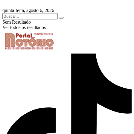
quinta-feira, agosto 6, 2026
Sem Resultado
Ver todos os resultados