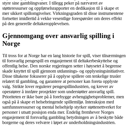
styre sine gamblingvaner. I tillegg peker på nærværet av
støtteressurser og oppførselsrapporter en dedikasjon til å skape et
mer sikkert spillomgivelser. Virkningsgraden til disse instrumentene
fortsetter imidlertid å vekke vesentlige forespørsler om deres effekt
på den generelle deltakeropplevelsen.
Gjennomgang over ansvarlig spilling i
Norge
Til tross for at Norge har en lang historie for spill, viser tilnærmingen
til forsvarlig pengespill en engasjement til deltakerbeskyttelse og
offentlig helse. Den norske regjeringen setter i høysetet å begrense
skade knyttet til spill gjennom utdannings- og opplysningsinitiativer.
Disse tiltakene fokuserer på å opplyse spillere om tenkelige trusler
relatert til gambling, og garantere at personer kan foreta opplyste
valg. Strikte lover regulerer pengespillindustrien, og krever av
operatører å innføre prosjekter som understøtter ansvarlig spill.
Prioriteten er ikke bare på å forebygge avhengighetsproblemer, men
også på å skape et helsebringende spillemiljø. Interaksjon med
samfunnsressurser og mental helsehjelp styrker støttenettverket for
personer i utsatt posisjon enda mer. Endelig fremhever Norges
engasjement til forsvarlig gambling betydningen av å beskytte både
borgerne og deres velvære i løpet av underholdningsindustrien.