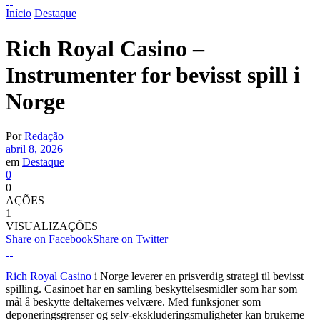
Início
Destaque
Rich Royal Casino –
Instrumenter for bevisst spill i
Norge
Por
Redação
abril 8, 2026
em
Destaque
0
0
AÇÕES
1
VISUALIZAÇÕES
Share on Facebook
Share on Twitter
Rich Royal Casino
i Norge leverer en prisverdig strategi til bevisst
spilling. Casinoet har en samling beskyttelsesmidler som har som
mål å beskytte deltakernes velvære. Med funksjoner som
deponeringsgrenser og selv-ekskluderingsmuligheter kan brukerne