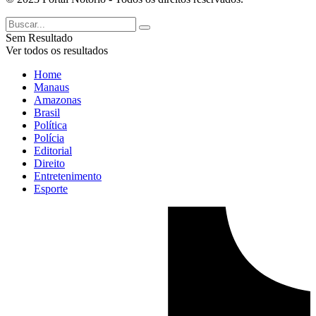
Sem Resultado
Ver todos os resultados
Home
Manaus
Amazonas
Brasil
Política
Polícia
Editorial
Direito
Entretenimento
Esporte