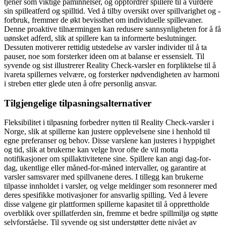
tjener som viktige påminnelser, og oppfordrer spillere til å vurdere
sin spilleatferd og spilltid. Ved å tilby oversikt over spillvarighet og -
forbruk, fremmer de økt bevissthet om individuelle spillevaner.
Denne proaktive tilnærmingen kan redusere sannsynligheten for å få
uønsket adferd, slik at spillere kan ta informerte beslutninger.
Dessuten motiverer rettidig utstedelse av varsler individer til å ta
pauser, noe som forsterker ideen om at balanse er essensielt. Til
syvende og sist illustrerer Reality Check-varsler en forpliktelse til å
ivareta spillernes velvære, og forsterker nødvendigheten av harmoni
i streben etter glede uten å ofre personlig ansvar.
Tilgjengelige tilpasningsalternativer
Fleksibilitet i tilpasning forbedrer nytten til Reality Check-varsler i
Norge, slik at spillerne kan justere opplevelsene sine i henhold til
egne preferanser og behov. Disse varslene kan justeres i hyppighet
og tid, slik at brukerne kan velge hvor ofte de vil motta
notifikasjoner om spillaktivitetene sine. Spillere kan angi dag-for-
dag, ukentlige eller måned-for-måned intervaller, og garantire at
varsler samsvarer med spillvanene deres. I tillegg kan brukerne
tilpasse innholdet i varsler, og velge meldinger som resonnerer med
deres spesifikke motivasjoner for ansvarlig spilling. Ved å levere
disse valgene gir plattformen spillerne kapasitet til å opprettholde
overblikk over spillatferden sin, fremme et bedre spillmiljø og støtte
selvforståelse. Til syvende og sist understøtter dette nivået av