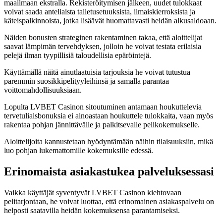
maailmaan ekstralla. Rekisteröitymisen jälkeen, uudet tulokkaat
voivat saada anteliaista talletusetuuksista, ilmaiskierroksista ja
käteispalkinnoista, jotka lisäävät huomattavasti heidän alkusaldoaan.
Näiden bonusten strateginen rakentaminen takaa, että aloittelijat
saavat lämpimän tervehdyksen, jolloin he voivat testata erilaisia
pelejä ilman tyypillisiä taloudellisia epäröintejä.
Käyttämällä näitä ainutlaatuisia tarjouksia he voivat tutustua
paremmin suosikkipelityyleihinsä ja samalla parantaa
voittomahdollisuuksiaan.
Lopulta LVBET Casinon sitoutuminen antamaan houkuttelevia
tervetuliaisbonuksia ei ainoastaan houkuttele tulokkaita, vaan myös
rakentaa pohjan jännittävälle ja palkitsevalle pelikokemukselle.
Aloittelijoita kannustetaan hyödyntämään näihin tilaisuuksiin, mikä
luo pohjan lukemattomille kokemuksille edessä.
Erinomaista asiakastukea palveluksessasi
Vaikka käyttäjät syventyvät LVBET Casinon kiehtovaan
pelitarjontaan, he voivat luottaa, että erinomainen asiakaspalvelu on
helposti saatavilla heidän kokemuksensa parantamiseksi.