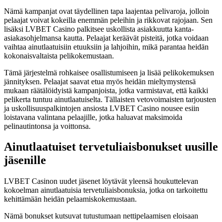
Nämä kampanjat ovat täydellinen tapa laajentaa pelivaroja, jolloin
pelaajat voivat kokeilla enemmän peleihin ja rikkovat rajojaan. Sen
lisäksi LVBET Casino palkitsee uskollista asiakkuutta kanta-
asiakasohjelmansa kautta. Pelaajat keräävät pisteitä, jotka voidaan
vaihtaa ainutlaatuisiin etuuksiin ja lahjoihin, mikä parantaa heidän
kokonaisvaltaista pelikokemustaan.
Tämä järjestelmä rohkaisee osallistumiseen ja lisää pelikokemuksen
jännityksen. Pelaajat saavat etua myös heidän mieltymystensä
mukaan räätälöidyistä kampanjoista, jotka varmistavat, että kaikki
pelikerta tuntuu ainutlaatuiselta. Tällaisten vetovoimaisten tarjousten
ja uskollisuuspalkintojen ansiosta LVBET Casino nousee esiin
loistavana valintana pelaajille, jotka haluavat maksimoida
pelinautintonsa ja voittonsa.
Ainutlaatuiset tervetuliaisbonukset uusille
jäsenille
LVBET Casinon uudet jäsenet löytävät yleensä houkuttelevan
kokoelman ainutlaatuisia tervetuliaisbonuksia, jotka on tarkoitettu
kehittämään heidän pelaamiskokemustaan.
Nämä bonukset kutsuvat tutustumaan nettipelaamisen eloisaan