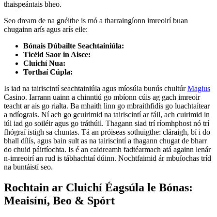
thaispeántais bheo.
Seo dream de na gnéithe is mó a tharraingíonn imreoirí buan
chugainn arís agus arís eile:
Bónais Dúbailte Seachtainiúla:
Ticéid Saor in Aisce:
Cluichí Nua:
Torthaí Cúpla:
Is iad na tairiscintí seachtainiúla agus míosúla bunús chultúr
Magius
Casino. Iarrann uainn a chinntiú go mbíonn cúis ag gach imreoir
teacht ar ais go rialta. Ba mhaith linn go mbraithfidís go luachtaítear
a ndíograis. Ní ach go gcuirimid na tairiscintí ar fáil, ach cuirimid in
iúl iad go soiléir agus go tráthúil. Thagann siad trí ríomhphost nó trí
fhógraí istigh sa chuntas. Tá an próiseas sothuigthe: cláraigh, bí i do
bhall dílís, agus bain sult as na tairiscintí a thagann chugat de bharr
do chuid páirtíochta. Is é an caidreamh fadtéarmach atá againn lenár
n-imreoirí an rud is tábhachtaí dúinn. Nochtfaimid ár mbuíochas tríd
na buntáistí seo.
Rochtain ar Cluichí Éagsúla le Bónas:
Meaisíní, Beo & Spórt