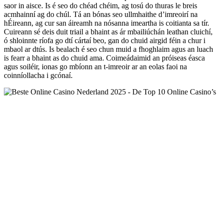
saor in aisce. Is é seo do chéad chéim, ag tosú do thuras le breis
acmhainní ag do chúl. Tá an bónas seo ullmhaithe d’imreoirí na
hÉireann, ag cur san áireamh na nósanna imeartha is coitianta sa tír.
Cuireann sé deis duit triail a bhaint as ár mbailiúchán leathan cluichí,
ó shloinnte ríofa go dtí cártaí beo, gan do chuid airgid féin a chur i
mbaol ar dtús. Is bealach é seo chun muid a fhoghlaim agus an luach
is fearr a bhaint as do chuid ama. Coimeádaimid an próiseas éasca
agus soiléir, ionas go mbíonn an t-imreoir ar an eolas faoi na
coinníollacha i gcónaí.