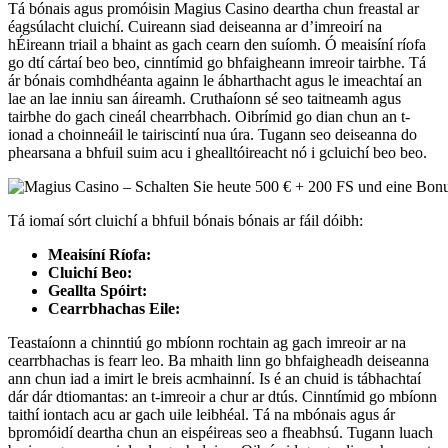
Tá bónais agus promóisin Magius Casino deartha chun freastal ar
éagsúlacht cluichí. Cuireann siad deiseanna ar d’imreoirí na
hÉireann triail a bhaint as gach cearn den suíomh. Ó meaisíní ríofa
go dtí cártaí beo beo, cinntímid go bhfaigheann imreoir tairbhe. Tá
ár bónais comhdhéanta againn le ábharthacht agus le imeachtaí an
lae an lae inniu san áireamh. Cruthaíonn sé seo taitneamh agus
tairbhe do gach cineál chearrbhach. Oibrímid go dian chun an t-
ionad a choinneáil le tairiscintí nua úra. Tugann seo deiseanna do
phearsana a bhfuil suim acu i ghealltóireacht nó i gcluichí beo beo.
Tá iomaí sórt cluichí a bhfuil bónais bónais ar fáil dóibh:
Meaisíní Ríofa:
Cluichí Beo:
Geallta Spóirt:
Cearrbhachas Eile:
Teastaíonn a chinntiú go mbíonn rochtain ag gach imreoir ar na
cearrbhachas is fearr leo. Ba mhaith linn go bhfaigheadh deiseanna
ann chun iad a imirt le breis acmhainní. Is é an chuid is tábhachtaí
dár dár dtiomantas: an t-imreoir a chur ar dtús. Cinntímid go mbíonn
taithí iontach acu ar gach uile leibhéal. Tá na mbónais agus ár
bpromóidí deartha chun an eispéireas seo a fheabhsú. Tugann luach