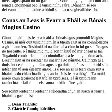
breise agus spraoi do do gach duine. Oibrímid go go dian chun an t-
ionad a choinneáil beo le tairiscintí nua úra. Déanann sé seo
deiseanna do do dhaoine a bhfuil suim acu sa ghealltóireacht.
Conas an Leas is Fearr a Fháil as Bónais
Magius Casino
Chun an tairbhe is fearr a úsáid as bónais agus promóidí Magius
Casino, ní mór duit tuiscint iomlán a bheith agat ar na coinníollacha
a ghabhann leo. Tosóimid trí na téarmaí a chur in iúl go soliéir agus
go hoscailte. Ní fhágaimid muid aon fháiltiú nó mír bheag ar lár.
Tugaimid comhairle duit na coinníollacha a léamh go cúramach.
Breathnaigh ar na riachtanais imeartha go háirithe. Caithfidh tú a
thuiscint cé chomh go tréan agus is gá duit an bónas a imirt tríd sula
ndéanann tú aon éileamh airgid. Is é seo an slí is fearr chun sult a
bhaint as do chleachtadh agus an luach is fearr a thógáil. Tá muid
anseo chun tacaíocht leat tríd an bpróiseas. Tá ár bhfoireann
tacaíochta ar fáil chun ceisteanna ar bith a fhreagairt.
Seo roinnt leideanna leideanna féideartha chun an luach is fearr a
bhaint as gach deis:
Déan Taighde:
Clárú le Comhpháirtithe: