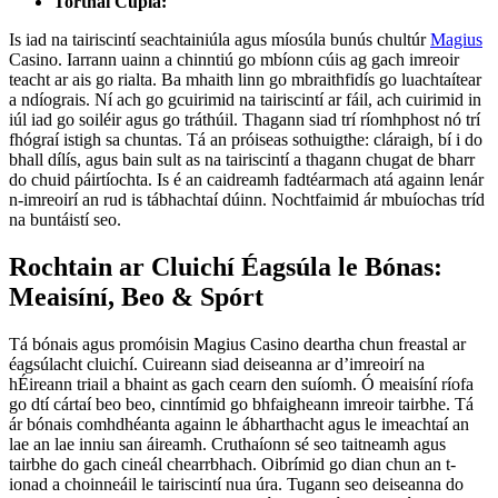
Torthaí Cúpla:
Is iad na tairiscintí seachtainiúla agus míosúla bunús chultúr
Magius
Casino. Iarrann uainn a chinntiú go mbíonn cúis ag gach imreoir
teacht ar ais go rialta. Ba mhaith linn go mbraithfidís go luachtaítear
a ndíograis. Ní ach go gcuirimid na tairiscintí ar fáil, ach cuirimid in
iúl iad go soiléir agus go tráthúil. Thagann siad trí ríomhphost nó trí
fhógraí istigh sa chuntas. Tá an próiseas sothuigthe: cláraigh, bí i do
bhall dílís, agus bain sult as na tairiscintí a thagann chugat de bharr
do chuid páirtíochta. Is é an caidreamh fadtéarmach atá againn lenár
n-imreoirí an rud is tábhachtaí dúinn. Nochtfaimid ár mbuíochas tríd
na buntáistí seo.
Rochtain ar Cluichí Éagsúla le Bónas:
Meaisíní, Beo & Spórt
Tá bónais agus promóisin Magius Casino deartha chun freastal ar
éagsúlacht cluichí. Cuireann siad deiseanna ar d’imreoirí na
hÉireann triail a bhaint as gach cearn den suíomh. Ó meaisíní ríofa
go dtí cártaí beo beo, cinntímid go bhfaigheann imreoir tairbhe. Tá
ár bónais comhdhéanta againn le ábharthacht agus le imeachtaí an
lae an lae inniu san áireamh. Cruthaíonn sé seo taitneamh agus
tairbhe do gach cineál chearrbhach. Oibrímid go dian chun an t-
ionad a choinneáil le tairiscintí nua úra. Tugann seo deiseanna do