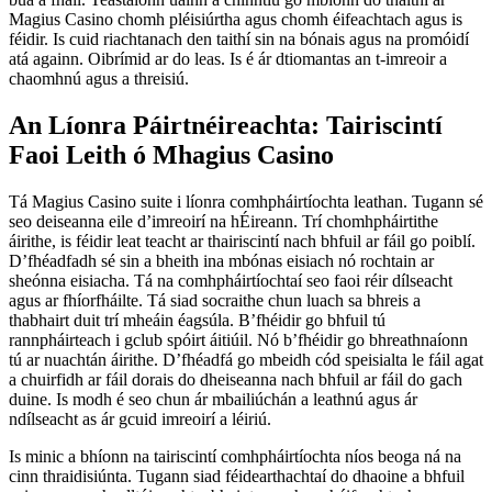
Magius Casino chomh pléisiúrtha agus chomh éifeachtach agus is
féidir. Is cuid riachtanach den taithí sin na bónais agus na promóidí
atá againn. Oibrímid ar do leas. Is é ár dtiomantas an t-imreoir a
chaomhnú agus a threisiú.
An Líonra Páirtnéireachta: Tairiscintí
Faoi Leith ó Mhagius Casino
Tá Magius Casino suite i líonra comhpháirtíochta leathan. Tugann sé
seo deiseanna eile d’imreoirí na hÉireann. Trí chomhpháirtithe
áirithe, is féidir leat teacht ar thairiscintí nach bhfuil ar fáil go poiblí.
D’fhéadfadh sé sin a bheith ina mbónas eisiach nó rochtain ar
sheónna eisiacha. Tá na comhpháirtíochtaí seo faoi réir dílseacht
agus ar fhíorfháilte. Tá siad socraithe chun luach sa bhreis a
thabhairt duit trí mheáin éagsúla. B’fhéidir go bhfuil tú
rannpháirteach i gclub spóirt áitiúil. Nó b’fhéidir go bhreathnaíonn
tú ar nuachtán áirithe. D’fhéadfá go mbeidh cód speisialta le fáil agat
a chuirfidh ar fáil dorais do dheiseanna nach bhfuil ar fáil do gach
duine. Is modh é seo chun ár mbailiúchán a leathnú agus ár
ndílseacht as ár gcuid imreoirí a léiriú.
Is minic a bhíonn na tairiscintí comhpháirtíochta níos beoga ná na
cinn thraidisiúnta. Tugann siad féidearthachtaí do dhaoine a bhfuil