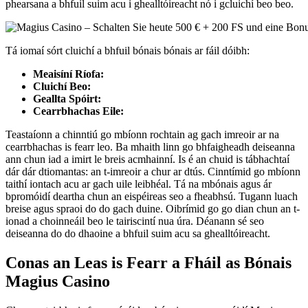
phearsana a bhfuil suim acu i ghealltóireacht nó i gcluichí beo beo.
Tá iomaí sórt cluichí a bhfuil bónais bónais ar fáil dóibh:
Meaisíní Ríofa:
Cluichí Beo:
Geallta Spóirt:
Cearrbhachas Eile:
Teastaíonn a chinntiú go mbíonn rochtain ag gach imreoir ar na
cearrbhachas is fearr leo. Ba mhaith linn go bhfaigheadh deiseanna
ann chun iad a imirt le breis acmhainní. Is é an chuid is tábhachtaí
dár dár dtiomantas: an t-imreoir a chur ar dtús. Cinntímid go mbíonn
taithí iontach acu ar gach uile leibhéal. Tá na mbónais agus ár
bpromóidí deartha chun an eispéireas seo a fheabhsú. Tugann luach
breise agus spraoi do do gach duine. Oibrímid go go dian chun an t-
ionad a choinneáil beo le tairiscintí nua úra. Déanann sé seo
deiseanna do do dhaoine a bhfuil suim acu sa ghealltóireacht.
Conas an Leas is Fearr a Fháil as Bónais
Magius Casino