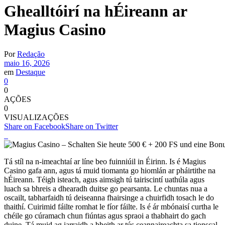
Ghealltóirí na hÉireann ar
Magius Casino
Por
Redação
maio 16, 2026
em
Destaque
0
0
AÇÕES
0
VISUALIZAÇÕES
Share on Facebook
Share on Twitter
Tá stíl na n-imeachtaí ar líne beo fuinniúil in Éirinn. Is é Magius
Casino gafa ann, agus tá muid tiomanta go hiomlán ar pháirtithe na
hÉireann. Téigh isteach, agus aimsigh tú tairiscintí uathúla agus
luach sa bhreis a dhearadh duitse go pearsanta. Le chuntas nua a
oscailt, tabharfaidh tú deiseanna fhairsinge a chuirfidh tosach le do
thaithí. Cuirimid fáilte romhat le fíor fáilte. Is é ár mbónaisí curtha le
chéile go cúramach chun fiúntas agus spraoi a thabhairt do gach
duine. Tá muid ag iarraidh a bheith ar tús ceannaireachta sa tionscal