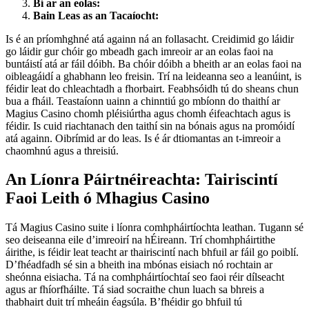
Bí ar an eolas:
Bain Leas as an Tacaíocht:
Is é an príomhghné atá againn ná an follasacht. Creidimid go láidir
go láidir gur chóir go mbeadh gach imreoir ar an eolas faoi na
buntáistí atá ar fáil dóibh. Ba chóir dóibh a bheith ar an eolas faoi na
oibleagáidí a ghabhann leo freisin. Trí na leideanna seo a leanúint, is
féidir leat do chleachtadh a fhorbairt. Feabhsóidh tú do sheans chun
bua a fháil. Teastaíonn uainn a chinntiú go mbíonn do thaithí ar
Magius Casino chomh pléisiúrtha agus chomh éifeachtach agus is
féidir. Is cuid riachtanach den taithí sin na bónais agus na promóidí
atá againn. Oibrímid ar do leas. Is é ár dtiomantas an t-imreoir a
chaomhnú agus a threisiú.
An Líonra Páirtnéireachta: Tairiscintí
Faoi Leith ó Mhagius Casino
Tá Magius Casino suite i líonra comhpháirtíochta leathan. Tugann sé
seo deiseanna eile d’imreoirí na hÉireann. Trí chomhpháirtithe
áirithe, is féidir leat teacht ar thairiscintí nach bhfuil ar fáil go poiblí.
D’fhéadfadh sé sin a bheith ina mbónas eisiach nó rochtain ar
sheónna eisiacha. Tá na comhpháirtíochtaí seo faoi réir dílseacht
agus ar fhíorfháilte. Tá siad socraithe chun luach sa bhreis a
thabhairt duit trí mheáin éagsúla. B’fhéidir go bhfuil tú