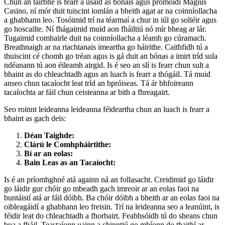
Chun an tairbhe is fearr a úsáid as bónais agus promóidí Magius
Casino, ní mór duit tuiscint iomlán a bheith agat ar na coinníollacha
a ghabhann leo. Tosóimid trí na téarmaí a chur in iúl go soliéir agus
go hoscailte. Ní fhágaimid muid aon fháiltiú nó mír bheag ar lár.
Tugaimid comhairle duit na coinníollacha a léamh go cúramach.
Breathnaigh ar na riachtanais imeartha go háirithe. Caithfidh tú a
thuiscint cé chomh go tréan agus is gá duit an bónas a imirt tríd sula
ndéanann tú aon éileamh airgid. Is é seo an slí is fearr chun sult a
bhaint as do chleachtadh agus an luach is fearr a thógáil. Tá muid
anseo chun tacaíocht leat tríd an bpróiseas. Tá ár bhfoireann
tacaíochta ar fáil chun ceisteanna ar bith a fhreagairt.
Seo roinnt leideanna leideanna féideartha chun an luach is fearr a
bhaint as gach deis:
Déan Taighde:
Clárú le Comhpháirtithe:
Bí ar an eolas:
Bain Leas as an Tacaíocht:
Is é an príomhghné atá againn ná an follasacht. Creidimid go láidir
go láidir gur chóir go mbeadh gach imreoir ar an eolas faoi na
buntáistí atá ar fáil dóibh. Ba chóir dóibh a bheith ar an eolas faoi na
oibleagáidí a ghabhann leo freisin. Trí na leideanna seo a leanúint, is
féidir leat do chleachtadh a fhorbairt. Feabhsóidh tú do sheans chun
bua a fháil. Teastaíonn uainn a chinntiú go mbíonn do thaithí ar