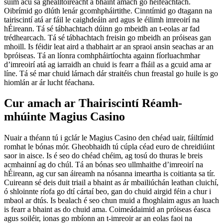
suim acu sa ghealltóireacht a bhaint amach go héifeachtach.
Oibrímid go dlúth lenár gcomhpháirtithe. Cinntímid go dtagann na
tairiscintí atá ar fáil le caighdeáin ard agus le éilimh imreoirí na
hÉireann. Tá sé tábhachtach dúinn go mbeidh an t-eolas ar fad
trédhearcach. Tá sé tábhachtach freisin go mbeidh an próiseas gan
mhoill. Is féidir leat aird a thabhairt ar an spraoi ansin seachas ar an
bpróiseas. Tá an líonra comhpháirtíochta againn fíorluachmhar
d’imreoirí atá ag iarraidh an chuid is fearr a fháil as a gcuid ama ar
líne. Tá sé mar chuid lárnach dár straitéis chun freastal go huile is go
hiomlán ar ár lucht féachana.
Cur amach ar Thairiscintí Réamh-
mhúinte Magius Casino
Nuair a théann tú i gclár le Magius Casino den chéad uair, fáiltímid
romhat le bónas mór. Gheobhaidh tú cúpla céad euro de chreidiúint
saor in aisce. Is é seo do chéad chéim, ag tosú do thuras le breis
acmhainní ag do chúl. Tá an bónas seo ullmhaithe d’imreoirí na
hÉireann, ag cur san áireamh na nósanna imeartha is coitianta sa tír.
Cuireann sé deis duit triail a bhaint as ár mbailiúchán leathan cluichí,
ó shloinnte ríofa go dtí cártaí beo, gan do chuid airgid féin a chur i
mbaol ar dtús. Is bealach é seo chun muid a fhoghlaim agus an luach
is fearr a bhaint as do chuid ama. Coimeádaimid an próiseas éasca
agus soiléir, ionas go mbíonn an t-imreoir ar an eolas faoi na