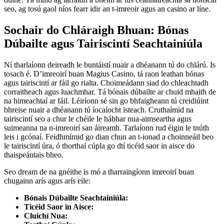
seo, ag tosú gaol níos fearr idir an t-imreoir agus an casino ar líne.
Sochair do Chláraigh Bhuan: Bónas
Dúbailte agus Tairiscintí Seachtainiúla
Ní tharlaíonn deireadh le buntáistí nuair a dhéanann tú do chlárú. Is
tosach é. D’imreoirí buan Magius Casino, tá raon leathan bónas
agus tairiscintí ar fáil go rialta. Choimeádann siad do chleachtadh
corraitheach agus luachmhar. Tá bónais dúbailte ar chuid mhaith de
na himeachtaí ar fáil. Léiríonn sé sin go bhfaigheann tú creidiúint
bhreise nuair a dhéanann tú íocaíocht isteach. Cruthaímid na
tairiscintí seo a chur le chéile le hábhar nua-aimseartha agus
suimeanna na n-imreoirí san áireamh. Tarlaíonn rud éigin le tnúth
leis i gcónaí. Feidhmímid go dian chun an t-ionad a choinneáil beo
le tairiscintí úra, ó thorthaí cúpla go dtí ticéid saor in aisce do
thaispeántais bheo.
Seo dream de na gnéithe is mó a tharraingíonn imreoirí buan
chugainn arís agus arís eile:
Bónais Dúbailte Seachtainiúla:
Ticéid Saor in Aisce:
Cluichí Nua: