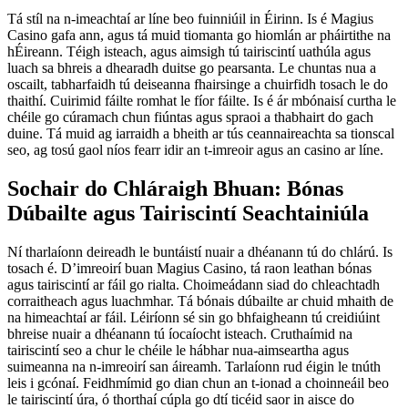
Tá stíl na n-imeachtaí ar líne beo fuinniúil in Éirinn. Is é Magius
Casino gafa ann, agus tá muid tiomanta go hiomlán ar pháirtithe na
hÉireann. Téigh isteach, agus aimsigh tú tairiscintí uathúla agus
luach sa bhreis a dhearadh duitse go pearsanta. Le chuntas nua a
oscailt, tabharfaidh tú deiseanna fhairsinge a chuirfidh tosach le do
thaithí. Cuirimid fáilte romhat le fíor fáilte. Is é ár mbónaisí curtha le
chéile go cúramach chun fiúntas agus spraoi a thabhairt do gach
duine. Tá muid ag iarraidh a bheith ar tús ceannaireachta sa tionscal
seo, ag tosú gaol níos fearr idir an t-imreoir agus an casino ar líne.
Sochair do Chláraigh Bhuan: Bónas
Dúbailte agus Tairiscintí Seachtainiúla
Ní tharlaíonn deireadh le buntáistí nuair a dhéanann tú do chlárú. Is
tosach é. D’imreoirí buan Magius Casino, tá raon leathan bónas
agus tairiscintí ar fáil go rialta. Choimeádann siad do chleachtadh
corraitheach agus luachmhar. Tá bónais dúbailte ar chuid mhaith de
na himeachtaí ar fáil. Léiríonn sé sin go bhfaigheann tú creidiúint
bhreise nuair a dhéanann tú íocaíocht isteach. Cruthaímid na
tairiscintí seo a chur le chéile le hábhar nua-aimseartha agus
suimeanna na n-imreoirí san áireamh. Tarlaíonn rud éigin le tnúth
leis i gcónaí. Feidhmímid go dian chun an t-ionad a choinneáil beo
le tairiscintí úra, ó thorthaí cúpla go dtí ticéid saor in aisce do