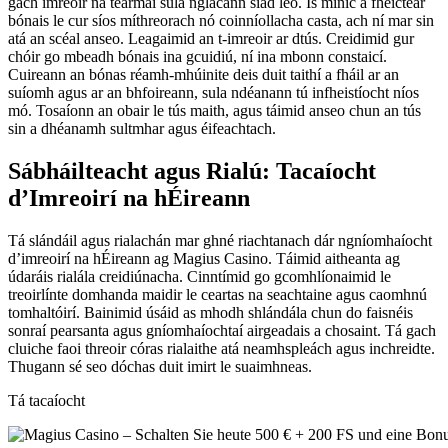
gach imreoir na téarmaí sula nglacann siad leo. Is minic a fheictear
bónais le cur síos míthreorach nó coinníollacha casta, ach ní mar sin
atá an scéal anseo. Leagaimid an t-imreoir ar dtús. Creidimid gur
chóir go mbeadh bónais ina gcuidiú, ní ina mbonn constaicí.
Cuireann an bónas réamh-mhúinite deis duit taithí a fháil ar an
suíomh agus ar an bhfoireann, sula ndéanann tú infheistíocht níos
mó. Tosaíonn an obair le tús maith, agus táimid anseo chun an tús
sin a dhéanamh sultmhar agus éifeachtach.
Sábháilteacht agus Rialú: Tacaíocht
d’Imreoirí na hÉireann
Tá slándáil agus rialachán mar ghné riachtanach dár ngníomhaíocht
d’imreoirí na hÉireann ag Magius Casino. Táimid aitheanta ag
údaráis rialála creidiúnacha. Cinntímid go gcomhlíonaimid le
treoirlínte domhanda maidir le ceartas na seachtaine agus caomhnú
tomhaltóirí. Bainimid úsáid as mhodh shlándála chun do faisnéis
sonraí pearsanta agus gníomhaíochtaí airgeadais a chosaint. Tá gach
cluiche faoi threoir córas rialaithe atá neamhspleách agus inchreidte.
Thugann sé seo dóchas duit imirt le suaimhneas.
Tá tacaíocht