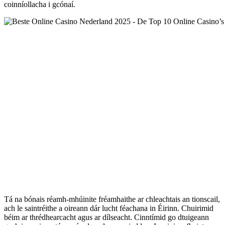
coinníollacha i gcónaí.
Tá na bónais réamh-mhúinite fréamhaithe ar chleachtais an tionscail,
ach le saintréithe a oireann dár lucht féachana in Éirinn. Chuirimid
béim ar thrédhearcacht agus ar dílseacht. Cinntímid go dtuigeann