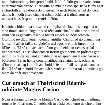
rannpháirteach i gclub spóirt áitiúil. Nó b’fhéidir go bhreathnaíonn
tú ar nuachtán áirithe. D’fhéadfá go mbeidh cód speisialta le fáil agat
a chuirfidh ar fáil dorais do dheiseanna nach bhfuil ar fáil do gach
duine. Is modh é seo chun ár mbailiúchán a leathnú agus ár
ndílseacht as ár gcuid imreoirí a léiriú.
Is minic a bhíonn na tairiscintí comhpháirtíochta níos beoga ná na
cinn thraidisiúnta. Tugann siad féidearthachtaí do dhaoine a bhfuil
suim acu sa ghealltóireacht a bhaint amach go héifeachtach.
Oibrímid go dlúth lenár gcomhpháirtithe. Cinntímid go dtagann na
tairiscintí atá ar fáil le caighdeáin ard agus le éilimh imreoirí na
hÉireann. Tá sé tábhachtach dúinn go mbeidh an t-eolas ar fad
trédhearcach. Tá sé tábhachtach freisin go mbeidh an próiseas gan
mhoill. Is féidir leat aird a thabhairt ar an spraoi ansin seachas ar an
bpróiseas. Tá an líonra comhpháirtíochta againn fíorluachmhar
d’imreoirí atá ag iarraidh an chuid is fearr a fháil as a gcuid ama ar
líne. Tá sé mar chuid lárnach dár straitéis chun freastal go huile is go
hiomlán ar ár lucht féachana.
Cur amach ar Thairiscintí Réamh-
mhúinte Magius Casino
Nuair a théann tú i gclár le Magius Casino den chéad uair, fáiltímid
romhat le bónas mór. Gheobhaidh tú cúpla céad euro de chreidiúint