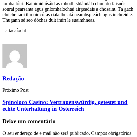
tomhaltóirí. Bainimid úsáid as mhodh shlándála chun do faisnéis
sonraí pearsanta agus gníomhaíochtaí airgeadais a chosaint. Tá gach
cluiche faoi threoir córas rialaithe atá neamhspleách agus inchreidte.
Thugann sé seo dóchas duit imirt le suaimhneas.
Tá tacaíocht
Redação
Próximo Post
Spinoloco Casino: Vertrauenswürdig, getestet und
echte Unterhaltung in Österreich
Deixe um comentário
O seu endereço de e-mail não será publicado.
Campos obrigatórios