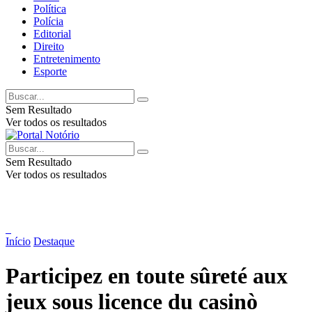
Política
Polícia
Editorial
Direito
Entretenimento
Esporte
Sem Resultado
Ver todos os resultados
Sem Resultado
Ver todos os resultados
Início
Destaque
Participez en toute sûreté aux
jeux sous licence du casinò