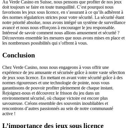
Au Verde Casino en Suisse, nous pensons que profiter de nos jeux
doit toujours se faire en toute tranquillité. C’est pourquoi nous
favorisons les jeux sous licence, en s’assurant à ce qu’ils adhèrent à
des normes régulatrices strictes pour votre sécurité. La sécurité étant
notre priorité absolue, nous avons intégré un système de surveillance
avancé et nous nous efforçons à encourager le jeu responsable.
Intéressé de savoir comment nous allions amusement et sécurité ?
Découvrons ensemble les mesures que nous avons mises en place et
les nombreuses possibilités qui s’offrent à vous.
Conclusion
Chez Verde Casino, nous nous engageons à vous offrir une
expérience de jeu amusante et sécurisée grâce à notre vaste sélection
de jeux sous licence. En mettant en avant votre sécurité grâce à des
normes rigoureuses et une technologie de pointe, nous vous
garantissons de pouvoir profiter pleinement de chaque instant.
Rejoignez-nous et découvrez le frisson du jeu dans un
environnement sécurisé, où chaque victoire est encore plus
savoureuse. Créons ensemble des souvenirs inoubliables et
rencontrons d’autres passionnés au sein de notre communauté
active !
L’importance des jeux sous licence