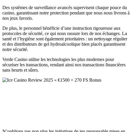
Des systèmes de surveillance avancés supervisent chaque pouce du
casino, garantissant notre protection pendant que nous nous livrons à
nos jeux favoris.
De plus, le personnel bénéficie d’une instruction rigoureuse aux
protocoles de sécurité, ce qui nous rassure lors de nos échanges. La
santé et l’hygiène sont également prioritaires : un nettoyage régulier
et des distributeurs de gel hydroalcoolique bien placés garantissent
notre sécurité.
Verde Casino utilise les technologies les plus modernes pour
sécuriser les transactions, rendant ainsi nos transactions financières
sans heurts et sûres.
N’oublions pas non plus les initiatives de jeu responsable mises en