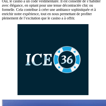
Oui, le casino a un code vestimentaire. Il est conseillé de s’habiller
avec élégance, en optant pour une tenue décontractée chic ou
formelle. Cela contribue à créer une ambiance sophistiquée et à
enrichir notre expérience, tout en nous permettant de profiter
pleinement de l’excitation que le casino a à offrir.