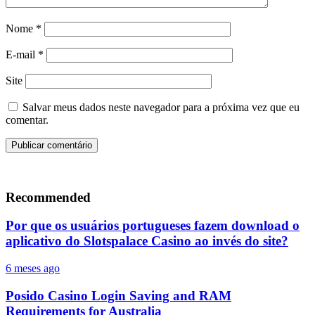
Nome
*
E-mail
*
Site
Salvar meus dados neste navegador para a próxima vez que eu
comentar.
Recommended
Por que os usuários portugueses fazem download o
aplicativo do Slotspalace Casino ao invés do site?
6 meses ago
Posido Casino Login Saving and RAM
Requirements for Australia