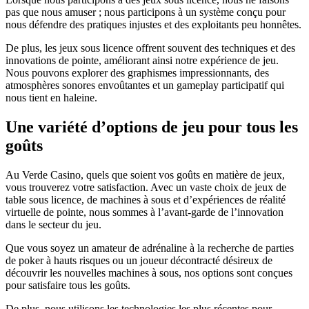
pas que nous amuser ; nous participons à un système conçu pour
nous défendre des pratiques injustes et des exploitants peu honnêtes.
De plus, les jeux sous licence offrent souvent des techniques et des
innovations de pointe, améliorant ainsi notre expérience de jeu.
Nous pouvons explorer des graphismes impressionnants, des
atmosphères sonores envoûtantes et un gameplay participatif qui
nous tient en haleine.
Une variété d’options de jeu pour tous les
goûts
Au Verde Casino, quels que soient vos goûts en matière de jeux,
vous trouverez votre satisfaction. Avec un vaste choix de jeux de
table sous licence, de machines à sous et d’expériences de réalité
virtuelle de pointe, nous sommes à l’avant-garde de l’innovation
dans le secteur du jeu.
Que vous soyez un amateur de adrénaline à la recherche de parties
de poker à hauts risques ou un joueur décontracté désireux de
découvrir les nouvelles machines à sous, nos options sont conçues
pour satisfaire tous les goûts.
De plus, nous utilisons les technologies les plus récentes pour