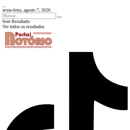
sexta-feira, agosto 7, 2026
Sem Resultado
Ver todos os resultados