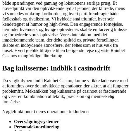
både spændingen ved gaming og lokationens særlige præg. Et
hovedpunkt var den opkvikkende lyd af jetoner, der klirrede, mens
vi samledes omkring kortbordet, og hvert parti frembragte både
fællesskab og rivalisering. Vi hyldede små triumfer, hver sejr
kendetegnet af humor og high-fives. Den engagerende fornøjelse,
herunder livemusik og livlige optrædener, skabte en farverig kulisse
og forbedrede vores oplevelse. Vores interaktion med det
imødekommende team, der delte spilråd og private fortællinger,
skabte en indbydende atmosfære, der føltes som et hus væk fra
huset. Hvert øjeblik tilføjede til en berigende rejse og viste Rainbet
Casinos mangfoldige tiltrækning.
Bag kulisserne: Indblik i casinodrift
Da vi gik dybere ind i Rainbet Casino, kunne vi ikke lade være med
at forundres over de indviklede operationer, der sikrer, at alt fungerer
problemfrit. Mekanikken bag kulisserne på casinoet er fascinerende
og viser en kombination af teknik, præcision og menneskelig
forståelse.
Nøglefunktioner i deres operationer inkluderer:
Overvågningssystemer
Personalekoordinering