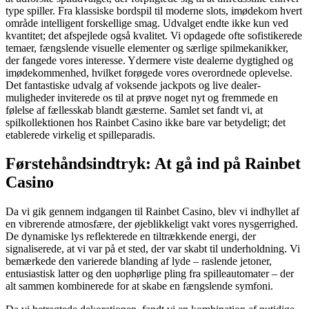
type spiller. Fra klassiske bordspil til moderne slots, imødekom hvert
område intelligent forskellige smag. Udvalget endte ikke kun ved
kvantitet; det afspejlede også kvalitet. Vi opdagede ofte sofistikerede
temaer, fængslende visuelle elementer og særlige spilmekanikker,
der fangede vores interesse. Ydermere viste dealerne dygtighed og
imødekommenhed, hvilket forøgede vores overordnede oplevelse.
Det fantastiske udvalg af voksende jackpots og live dealer-
muligheder inviterede os til at prøve noget nyt og fremmede en
følelse af fællesskab blandt gæsterne. Samlet set fandt vi, at
spilkollektionen hos Rainbet Casino ikke bare var betydeligt; det
etablerede virkelig et spilleparadis.
Førstehåndsindtryk: At gå ind på Rainbet
Casino
Da vi gik gennem indgangen til Rainbet Casino, blev vi indhyllet af
en vibrerende atmosfære, der øjeblikkeligt vakt vores nysgerrighed.
De dynamiske lys reflekterede en tiltrækkende energi, der
signaliserede, at vi var på et sted, der var skabt til underholdning. Vi
bemærkede den varierede blanding af lyde – raslende jetoner,
entusiastisk latter og den uophørlige pling fra spilleautomater – der
alt sammen kombinerede for at skabe en fængslende symfoni.