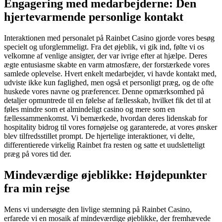
Engagering med medarbejderne: Den
hjertevarmende personlige kontakt
Interaktionen med personalet på Rainbet Casino gjorde vores besøg
specielt og uforglemmeligt. Fra det øjeblik, vi gik ind, følte vi os
velkomne af venlige ansigter, der var ivrige efter at hjælpe. Deres
ægte entusiasme skabte en varm atmosfære, der forstærkede vores
samlede oplevelse. Hvert enkelt medarbejder, vi havde kontakt med,
udviste ikke kun faglighed, men også et personligt præg, og de ofte
huskede vores navne og præferencer. Denne opmærksomhed på
detaljer opmuntrede til en følelse af fællesskab, hvilket fik det til at
føles mindre som et almindeligt casino og mere som en
fællessammenkomst. Vi bemærkede, hvordan deres lidenskab for
hospitality bidrog til vores fornøjelse og garanterede, at vores ønsker
blev tilfredsstillet prompt. De hjertelige interaktioner, vi delte,
differentierede virkelig Rainbet fra resten og satte et uudsletteligt
præg på vores tid der.
Mindeværdige øjeblikke: Højdepunkter
fra min rejse
Mens vi undersøgte den livlige stemning på Rainbet Casino,
erfarede vi en mosaik af mindeværdige øjeblikke, der fremhævede