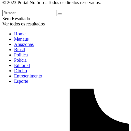
© 2023 Portal Notório - Todos os direitos reservados.
Sem Resultado
Ver todos os resultados
Home
Manaus
Amazonas
Brasil
Política
Polícia
Editorial
Direito
Entretenimento
Esporte