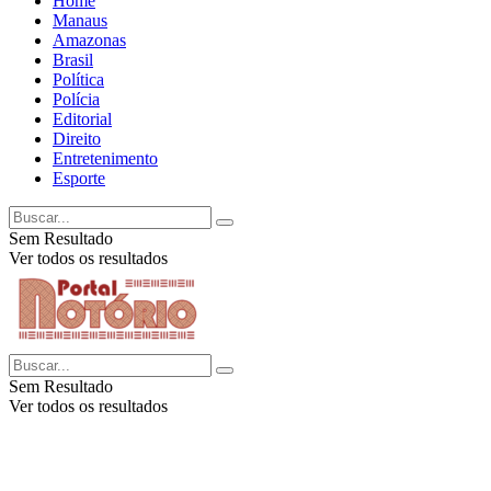
Home
Manaus
Amazonas
Brasil
Política
Polícia
Editorial
Direito
Entretenimento
Esporte
Sem Resultado
Ver todos os resultados
Sem Resultado
Ver todos os resultados