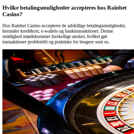
Hvilke betalingsmuligheder accepteres hos Rainbet
Casino?
Hos Rainbet Casino accepterer de adskillige betalingsmuligheder,
herunder kreditkort, e-wallets og banktransaktioner. Denne
smidighed imødekommer forskellige ønsker, hvilket gør
transaktioner problemfri og praktiske for brugere som os.