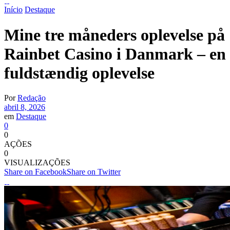
Início
Destaque
Mine tre måneders oplevelse på
Rainbet Casino i Danmark – en
fuldstændig oplevelse
Por
Redação
abril 8, 2026
em
Destaque
0
0
AÇÕES
0
VISUALIZAÇÕES
Share on Facebook
Share on Twitter