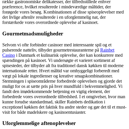
række gastronomiske delikatesser, der tilfredsstillede enhver
præference, hvilket resulterede i mindeværdige måltider, der
forøgede vores besøg. Kombinationen af disse spiseoplevelser med
det livlige aftenliv resulterede i en uforglemmelig nat, der
forstærkede vores overordnede oplevelse af kasinoet.
Gourmetmadsmuligheder
Selvom vi ofte forbinder casinoer med interessante spil og et
pulserende natteliv, tilbyder gourmetrestauranterne på
Rainbet
Casino
i Danmark et kulinarisk oplevelse, der kan konkurrere med
spændingen på kasinoet. Vi undersøgte et varieret sortiment af
spisesteder, der tilbyder alt fra traditionel dansk køkken til moderne
internationale retter. Hvert måltid var omhyggeligt forberedt med
vægt på lokale ingredienser og kreative smagskombinationer.
Stemningen i spiseområderne forbedrede oplevelsen og gjorde det
muligt for os at sætte pris på hver mundfuld i bekvemmelighed. Vi
fandt den imødekommende betjening en vigtig element, der
forbedrede vores overordnede tilfredshed. I et omgivelser, hvor man
kunne forudse standardmad, skiller Rainbets dedikation i
exceptionel køkken det faktisk fra andre steder og gør det til et must-
visit for både madelskere og kasinoentusiaster.
Uforglemmelige aftenoplevelser