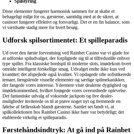
Spilstyring
Disse elementer fungerer harmonisk sammen for at skabe et
behageligt miljø for os, gæsterne, samtidig med at de sikrer, at
casinoet fungerer effektivt og forsvarligt. Det er en fin balance, som
vi værdsatte stadig mere for hvert besøg.
Udforsk spilsortimentet: Et spilleparadis
Ud over den første forventning ved Rainbet Casino var vi glade for
at udforske spiludvalget, der forpligtede sig til at tilfredsstille enhver
type spiller. Fra klassiske bordspil til moderne slots, imødekom hvert
område intelligent forskellige smag. Udvalget endte ikke kun ved
kvantitet; det afspejlede også kvalitet. Vi opdagede ofte sofistikerede
temaer, fængslende visuelle elementer og særlige spilmekanikker,
der fangede vores interesse. Ydermere viste dealerne dygtighed og
imødekommenhed, hvilket forøgede vores overordnede oplevelse.
Det fantastiske udvalg af voksende jackpots og live dealer-
muligheder inviterede os til at prøve noget nyt og fremmede en
følelse af fællesskab blandt gæsterne. Samlet set fandt vi, at
spilkollektionen hos Rainbet Casino ikke bare var betydeligt; det
etablerede virkelig et spilleparadis.
Førstehåndsindtryk: At gå ind på Rainbet