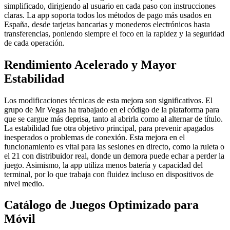
simplificado, dirigiendo al usuario en cada paso con instrucciones
claras. La app soporta todos los métodos de pago más usados en
España, desde tarjetas bancarias y monederos electrónicos hasta
transferencias, poniendo siempre el foco en la rapidez y la seguridad
de cada operación.
Rendimiento Acelerado y Mayor
Estabilidad
Los modificaciones técnicas de esta mejora son significativos. El
grupo de Mr Vegas ha trabajado en el código de la plataforma para
que se cargue más deprisa, tanto al abrirla como al alternar de título.
La estabilidad fue otra objetivo principal, para prevenir apagados
inesperados o problemas de conexión. Esta mejora en el
funcionamiento es vital para las sesiones en directo, como la ruleta o
el 21 con distribuidor real, donde un demora puede echar a perder la
juego. Asimismo, la app utiliza menos batería y capacidad del
terminal, por lo que trabaja con fluidez incluso en dispositivos de
nivel medio.
Catálogo de Juegos Optimizado para
Móvil