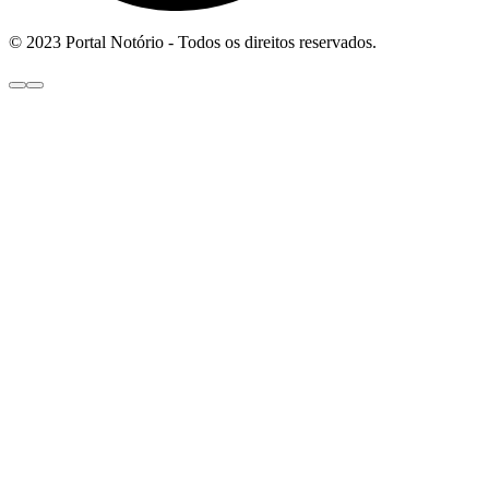
© 2023 Portal Notório - Todos os direitos reservados.