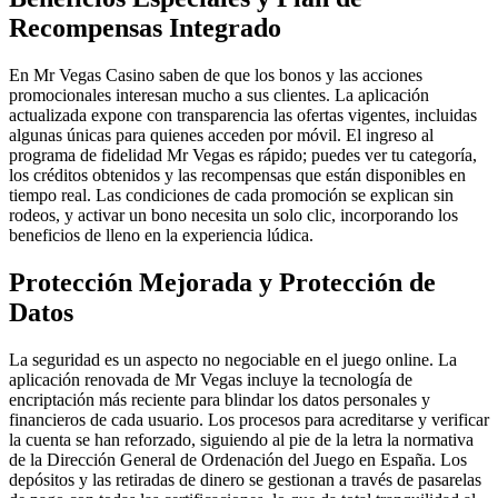
Recompensas Integrado
En Mr Vegas Casino saben de que los bonos y las acciones
promocionales interesan mucho a sus clientes. La aplicación
actualizada expone con transparencia las ofertas vigentes, incluidas
algunas únicas para quienes acceden por móvil. El ingreso al
programa de fidelidad Mr Vegas es rápido; puedes ver tu categoría,
los créditos obtenidos y las recompensas que están disponibles en
tiempo real. Las condiciones de cada promoción se explican sin
rodeos, y activar un bono necesita un solo clic, incorporando los
beneficios de lleno en la experiencia lúdica.
Protección Mejorada y Protección de
Datos
La seguridad es un aspecto no negociable en el juego online. La
aplicación renovada de Mr Vegas incluye la tecnología de
encriptación más reciente para blindar los datos personales y
financieros de cada usuario. Los procesos para acreditarse y verificar
la cuenta se han reforzado, siguiendo al pie de la letra la normativa
de la Dirección General de Ordenación del Juego en España. Los
depósitos y las retiradas de dinero se gestionan a través de pasarelas