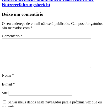
Nutzererfahrungsbericht
Deixe um comentário
O seu endereço de e-mail não será publicado.
Campos obrigatórios
são marcados com
*
Comentário
*
Nome
*
E-mail
*
Site
Salvar meus dados neste navegador para a próxima vez que eu
comentar.