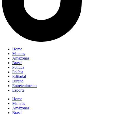
Home
Manaus
Amazonas
Brasil
Política
Polícia
Editorial
Direito
Entretenimento
Esporte
Home
Manaus
Amazonas
Brasil