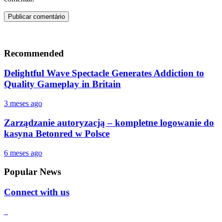
Recommended
Delightful Wave Spectacle Generates Addiction to
Quality Gameplay in Britain
3 meses ago
Zarządzanie autoryzacją – kompletne logowanie do
kasyna Betonred w Polsce
6 meses ago
Popular News
Connect with us