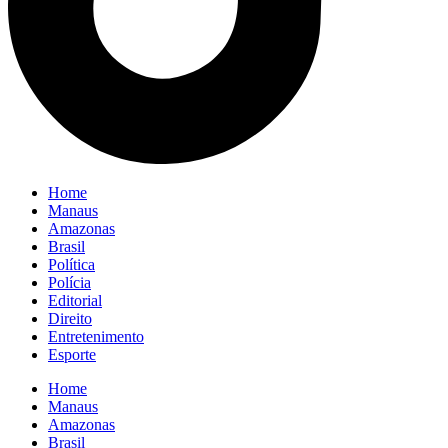
Home
Manaus
Amazonas
Brasil
Política
Polícia
Editorial
Direito
Entretenimento
Esporte
Home
Manaus
Amazonas
Brasil