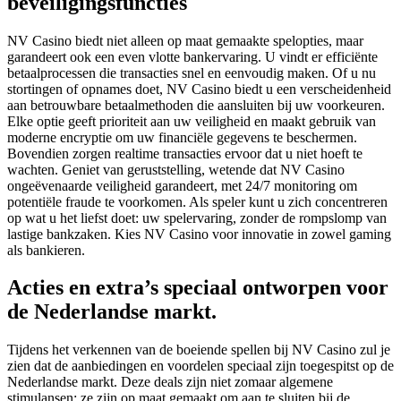
beveiligingsfuncties
NV Casino biedt niet alleen op maat gemaakte spelopties, maar
garandeert ook een even vlotte bankervaring. U vindt er efficiënte
betaalprocessen die transacties snel en eenvoudig maken. Of u nu
stortingen of opnames doet, NV Casino biedt u een verscheidenheid
aan betrouwbare betaalmethoden die aansluiten bij uw voorkeuren.
Elke optie geeft prioriteit aan uw veiligheid en maakt gebruik van
moderne encryptie om uw financiële gegevens te beschermen.
Bovendien zorgen realtime transacties ervoor dat u niet hoeft te
wachten. Geniet van geruststelling, wetende dat NV Casino
ongeëvenaarde veiligheid garandeert, met 24/7 monitoring om
potentiële fraude te voorkomen. Als speler kunt u zich concentreren
op wat u het liefst doet: uw spelervaring, zonder de rompslomp van
lastige bankzaken. Kies NV Casino voor innovatie in zowel gaming
als bankieren.
Acties en extra’s speciaal ontworpen voor
de Nederlandse markt.
Tijdens het verkennen van de boeiende spellen bij NV Casino zul je
zien dat de aanbiedingen en voordelen speciaal zijn toegespitst op de
Nederlandse markt. Deze deals zijn niet zomaar algemene
stimulansen; ze zijn op maat gemaakt om aan te sluiten bij de