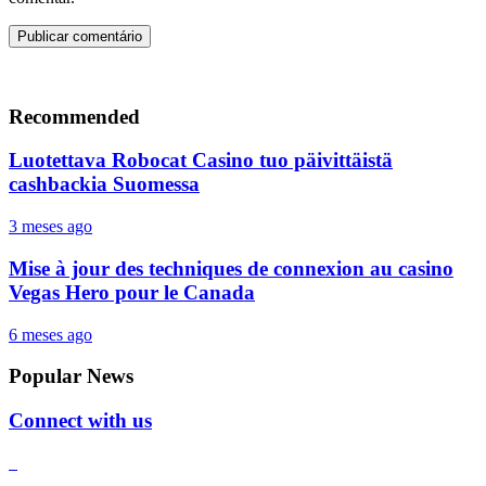
Recommended
Luotettava Robocat Casino tuo päivittäistä
cashbackia Suomessa
3 meses ago
Mise à jour des techniques de connexion au casino
Vegas Hero pour le Canada
6 meses ago
Popular News
Connect with us