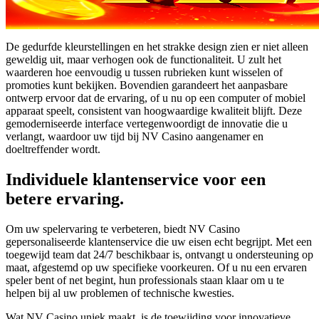
De gedurfde kleurstellingen en het strakke design zien er niet alleen
geweldig uit, maar verhogen ook de functionaliteit. U zult het
waarderen hoe eenvoudig u tussen rubrieken kunt wisselen of
promoties kunt bekijken. Bovendien garandeert het aanpasbare
ontwerp ervoor dat de ervaring, of u nu op een computer of mobiel
apparaat speelt, consistent van hoogwaardige kwaliteit blijft. Deze
gemoderniseerde interface vertegenwoordigt de innovatie die u
verlangt, waardoor uw tijd bij NV Casino aangenamer en
doeltreffender wordt.
Individuele klantenservice voor een
betere ervaring.
Om uw spelervaring te verbeteren, biedt NV Casino
gepersonaliseerde klantenservice die uw eisen echt begrijpt. Met een
toegewijd team dat 24/7 beschikbaar is, ontvangt u ondersteuning op
maat, afgestemd op uw specifieke voorkeuren. Of u nu een ervaren
speler bent of net begint, hun professionals staan klaar om u te
helpen bij al uw problemen of technische kwesties.
Wat NV Casino uniek maakt, is de toewijding voor innovatieve