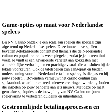
Game-opties op maat voor Nederlandse
spelers
Bij NV Casino ontdek je een scala aan spellen die speciaal zijn
afgestemd op Nederlandse spelers. Deze innovatieve spellen
bevatten gelokaliseerde content met thema’s die de Nederlandse
cultuur en populaire trends weerspiegelen, zodat je je meteen thuis
voelt. Je vindt er een gevarieerde variëteit aan gokkasten met
aantrekkelijke verhaallijnen en prachtige visuals die aansluiten bij de
lokale voorkeuren. Ook de tafelspellen zijn aangepast en bieden
ondersteuning voor de Nederlandse taal en spelregels die passen bij
jouw speelstijl. Bovendien vernieuwt het casino continu zijn
spelaanbod, waardoor er steeds nieuwe ervaringen worden geboden
die inspelen op jouw behoefte aan iets nieuws. Met deze op maat
gemaakte spelopties is de toewijding van NV Casino om jouw
spelervaring te verbeteren duidelijk en uitnodigend.
Gestroomlijnde betalingsprocessen en