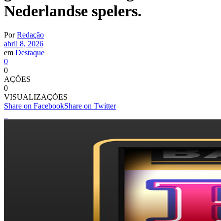
Nederlandse spelers.
Por
Redação
abril 8, 2026
em
Destaque
0
0
AÇÕES
0
VISUALIZAÇÕES
Share on Facebook
Share on Twitter