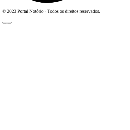
© 2023 Portal Notório - Todos os direitos reservados.