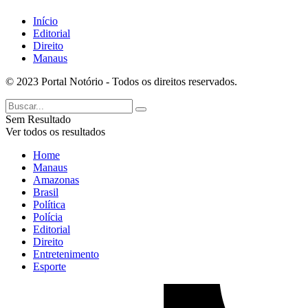
Início
Editorial
Direito
Manaus
© 2023 Portal Notório - Todos os direitos reservados.
Sem Resultado
Ver todos os resultados
Home
Manaus
Amazonas
Brasil
Política
Polícia
Editorial
Direito
Entretenimento
Esporte