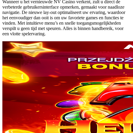
Wanneer u het vernieuwde NV Casino verkent, zult u direct de
verbeterde gebruikersinterface opmerken, gemaakt voor naadloze
navigatie. De nieuwe lay-out optimaliseert uw ervaring, waardoor
het eenvoudiger dan ooit is om uw favoriete games en functies te
vinden. Met intuïtieve menu’s en snelle toegangsmogelijkheden
verspilt u geen tijd met speuren. Alles is binnen handbereik, voor
een vlotte spelervaring.