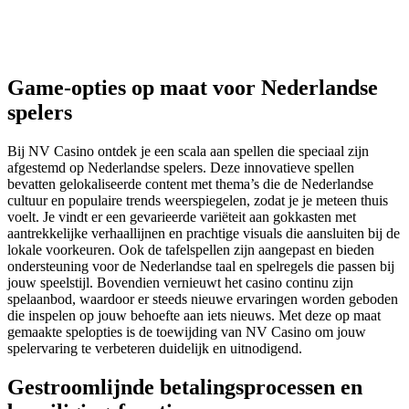
Game-opties op maat voor Nederlandse
spelers
Bij NV Casino ontdek je een scala aan spellen die speciaal zijn
afgestemd op Nederlandse spelers. Deze innovatieve spellen
bevatten gelokaliseerde content met thema’s die de Nederlandse
cultuur en populaire trends weerspiegelen, zodat je je meteen thuis
voelt. Je vindt er een gevarieerde variëteit aan gokkasten met
aantrekkelijke verhaallijnen en prachtige visuals die aansluiten bij de
lokale voorkeuren. Ook de tafelspellen zijn aangepast en bieden
ondersteuning voor de Nederlandse taal en spelregels die passen bij
jouw speelstijl. Bovendien vernieuwt het casino continu zijn
spelaanbod, waardoor er steeds nieuwe ervaringen worden geboden
die inspelen op jouw behoefte aan iets nieuws. Met deze op maat
gemaakte spelopties is de toewijding van NV Casino om jouw
spelervaring te verbeteren duidelijk en uitnodigend.
Gestroomlijnde betalingsprocessen en