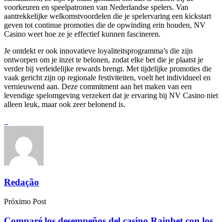
voorkeuren en speelpatronen van Nederlandse spelers. Van
aantrekkelijke welkomstvoordelen die je spelervaring een kickstart
geven tot continue promoties die de opwinding erin houden, NV
Casino weet hoe ze je effectief kunnen fascineren.
Je ontdekt er ook innovatieve loyaliteitsprogramma’s die zijn
ontworpen om je inzet te belonen, zodat elke bet die je plaatst je
verder bij verleidelijke rewards brengt. Met tijdelijke promoties die
vaak gericht zijn op regionale festiviteiten, voelt het individueel en
vernieuwend aan. Deze commitment aan het maken van een
levendige spelomgeving verzekert dat je ervaring bij NV Casino niet
alleen leuk, maar ook zeer belonend is.
Redação
Próximo Post
Comparé los desempeños del casino Rainbet con los