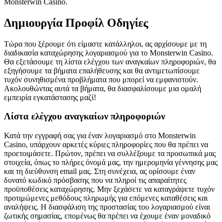
Monsterwin Casino.
Δημιουργία Προφίλ Οδηγίες
Τώρα που ξέρουμε ότι είμαστε κατάλληλοι, ας αρχίσουμε με τη
διαδικασία καταχώρησης λογαριασμού για το Monsterwin Casino.
Θα εξετάσουμε τη λίστα ελέγχου των αναγκαίων πληροφοριών, θα
εξηγήσουμε τα βήματα επαλήθευσης και θα αντιμετωπίσουμε
τυχόν συνηθισμένα προβλήματα που μπορεί να εμφανιστούν.
Ακολουθώντας αυτά τα βήματα, θα διασφαλίσουμε μια ομαλή
εμπειρία εγκατάστασης μαζί!
Λίστα ελέγχου αναγκαίων πληροφοριών
Κατά την εγγραφή σας για έναν λογαριασμό στο Monsterwin
Casino, υπάρχουν αρκετές κύριες πληροφορίες που θα πρέπει να
προετοιμάσετε. Πρώτον, πρέπει να συλλέξουμε τα προσωπικά μας
στοιχεία, όπως το πλήρες όνομά μας, την ημερομηνία γέννησης μας
και τη διεύθυνση email μας. Στη συνέχεια, ας ορίσουμε έναν
δυνατό κωδικό πρόσβασης που να πληροί τις απαραίτητες
προϋποθέσεις καταχώρησης. Μην ξεχάσετε να καταγράψετε τυχόν
προτιμώμενες μεθόδους πληρωμής για επόμενες καταθέσεις και
αναλήψεις. Η διασφάλιση της προστασίας του λογαριασμού είναι
ζωτικής σημασίας, επομένως θα πρέπει να έχουμε έναν μοναδικό