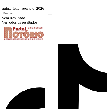
quinta-feira, agosto 6, 2026
Sem Resultado
Ver todos os resultados