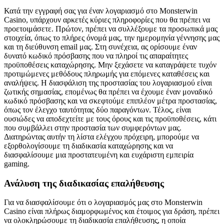
Κατά την εγγραφή σας για έναν λογαριασμό στο Monsterwin
Casino, υπάρχουν αρκετές κύριες πληροφορίες που θα πρέπει να
προετοιμάσετε. Πρώτον, πρέπει να συλλέξουμε τα προσωπικά μας
στοιχεία, όπως το πλήρες όνομά μας, την ημερομηνία γέννησης μας
και τη διεύθυνση email μας. Στη συνέχεια, ας ορίσουμε έναν
δυνατό κωδικό πρόσβασης που να πληροί τις απαραίτητες
προϋποθέσεις καταχώρησης. Μην ξεχάσετε να καταγράψετε τυχόν
προτιμώμενες μεθόδους πληρωμής για επόμενες καταθέσεις και
αναλήψεις. Η διασφάλιση της προστασίας του λογαριασμού είναι
ζωτικής σημασίας, επομένως θα πρέπει να έχουμε έναν μοναδικό
κωδικό πρόσβασης και να σκεφτούμε επιπλέον μέτρα προστασίας,
όπως τον έλεγχο ταυτότητας δύο παραγόντων. Τέλος, είναι
ουσιώδες να αποδεχτείτε με τους όρους και τις προϋποθέσεις, κάτι
που συμβάλλει στην προστασία των συμφερόντων μας.
Διατηρώντας αυτήν τη λίστα ελέγχου πρόχειρη, μπορούμε να
εξορθολογίσουμε τη διαδικασία καταχώρησης και να
διασφαλίσουμε μια προστατευμένη και ευχάριστη εμπειρία
gaming.
Ανάλυση της διαδικασίας επαλήθευσης
Για να διασφαλίσουμε ότι ο λογαριασμός μας στο Monsterwin
Casino είναι πλήρως διαμορφωμένος και έτοιμος για δράση, πρέπει
να ολοκληρώσουμε τη διαδικασία επαλήθευσης, η οποία