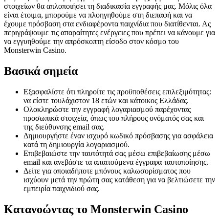
στοιχείων θα απλοποιήσει τη διαδικασία εγγραφής μας. Μόλις όλα
είναι έτοιμα, μπορούμε να πλοηγηθούμε στη διεπαφή και να
έχουμε πρόσβαση στα ενδιαφέροντα παιχνίδια που διατίθενται. Ας
περιγράψουμε τις απαραίτητες ενέργειες που πρέπει να κάνουμε για
να εγγυηθούμε την απρόσκοπτη είσοδο στον κόσμο του
Monsterwin Casino.
Βασικά σημεία
Εξασφαλίστε ότι πληροίτε τις προϋποθέσεις επιλεξιμότητας:
να είστε τουλάχιστον 18 ετών και κάτοικος Ελλάδας.
Ολοκληρώστε την εγγραφή λογαριασμού παρέχοντας
προσωπικά στοιχεία, όπως του πλήρους ονόματός σας και
της διεύθυνσης email σας.
Δημιουργήστε έναν ισχυρό κωδικό πρόσβασης για ασφάλεια
κατά τη δημιουργία λογαριασμού.
Επιβεβαιώστε την ταυτότητά σας μέσω επιβεβαίωσης μέσω
email και ανεβάστε τα απαιτούμενα έγγραφα ταυτοποίησης.
Δείτε για οποιαδήποτε μπόνους καλωσορίσματος που
ισχύουν μετά την πρώτη σας κατάθεση για να βελτιώσετε την
εμπειρία παιχνιδιού σας.
Κατανοώντας το Monsterwin Casino