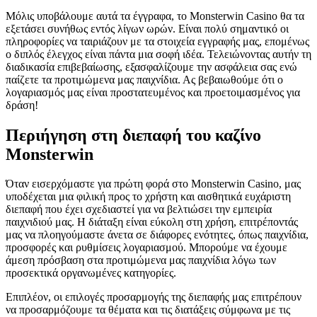
Μόλις υποβάλουμε αυτά τα έγγραφα, το Monsterwin Casino θα τα
εξετάσει συνήθως εντός λίγων ωρών. Είναι πολύ σημαντικό οι
πληροφορίες να ταιριάζουν με τα στοιχεία εγγραφής μας, επομένως
ο διπλός έλεγχος είναι πάντα μια σοφή ιδέα. Τελειώνοντας αυτήν τη
διαδικασία επιβεβαίωσης, εξασφαλίζουμε την ασφάλεια σας ενώ
παίζετε τα προτιμώμενα μας παιχνίδια. Ας βεβαιωθούμε ότι ο
λογαριασμός μας είναι προστατευμένος και προετοιμασμένος για
δράση!
Περιήγηση στη διεπαφή του καζίνο
Monsterwin
Όταν εισερχόμαστε για πρώτη φορά στο Monsterwin Casino, μας
υποδέχεται μια φιλική προς το χρήστη και αισθητικά ευχάριστη
διεπαφή που έχει σχεδιαστεί για να βελτιώσει την εμπειρία
παιχνιδιού μας. Η διάταξη είναι εύκολη στη χρήση, επιτρέποντάς
μας να πλοηγούμαστε άνετα σε διάφορες ενότητες, όπως παιχνίδια,
προσφορές και ρυθμίσεις λογαριασμού. Μπορούμε να έχουμε
άμεση πρόσβαση στα προτιμώμενα μας παιχνίδια λόγω των
προσεκτικά οργανωμένες κατηγορίες.
Επιπλέον, οι επιλογές προσαρμογής της διεπαφής μας επιτρέπουν
να προσαρμόζουμε τα θέματα και τις διατάξεις σύμφωνα με τις