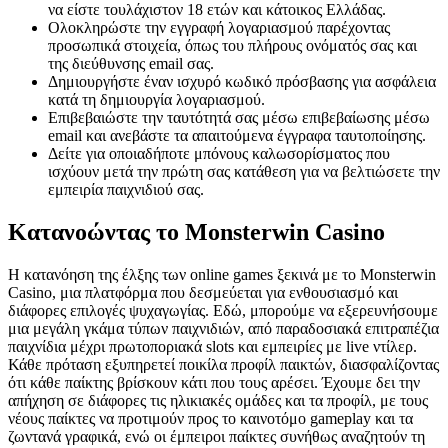
να είστε τουλάχιστον 18 ετών και κάτοικος Ελλάδας.
Ολοκληρώστε την εγγραφή λογαριασμού παρέχοντας
προσωπικά στοιχεία, όπως του πλήρους ονόματός σας και
της διεύθυνσης email σας.
Δημιουργήστε έναν ισχυρό κωδικό πρόσβασης για ασφάλεια
κατά τη δημιουργία λογαριασμού.
Επιβεβαιώστε την ταυτότητά σας μέσω επιβεβαίωσης μέσω
email και ανεβάστε τα απαιτούμενα έγγραφα ταυτοποίησης.
Δείτε για οποιαδήποτε μπόνους καλωσορίσματος που
ισχύουν μετά την πρώτη σας κατάθεση για να βελτιώσετε την
εμπειρία παιχνιδιού σας.
Κατανοώντας το Monsterwin Casino
Η κατανόηση της έλξης των online games ξεκινά με το Monsterwin
Casino, μια πλατφόρμα που δεσμεύεται για ενθουσιασμό και
διάφορες επιλογές ψυχαγωγίας. Εδώ, μπορούμε να εξερευνήσουμε
μια μεγάλη γκάμα τύπων παιχνιδιών, από παραδοσιακά επιτραπέζια
παιχνίδια μέχρι πρωτοποριακά slots και εμπειρίες με live ντίλερ.
Κάθε πρόταση εξυπηρετεί ποικίλα προφίλ παικτών, διασφαλίζοντας
ότι κάθε παίκτης βρίσκουν κάτι που τους αρέσει. Έχουμε δει την
απήχηση σε διάφορες τις ηλικιακές ομάδες και τα προφίλ, με τους
νέους παίκτες να προτιμούν προς το καινοτόμο gameplay και τα
ζωντανά γραφικά, ενώ οι έμπειροι παίκτες συνήθως αναζητούν τη