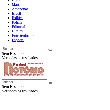
Home
Manaus
Amazonas
Brasil
Política
Polícia
Editorial
Direito
Entretenimento
Esporte
Sem Resultado
Ver todos os resultados
Sem Resultado
Ver todos os resultados