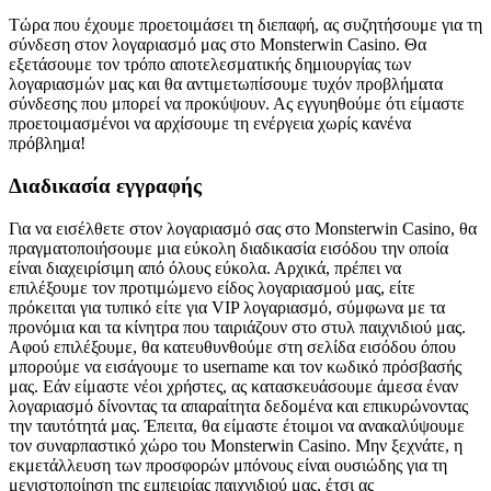
Τώρα που έχουμε προετοιμάσει τη διεπαφή, ας συζητήσουμε για τη
σύνδεση στον λογαριασμό μας στο Monsterwin Casino. Θα
εξετάσουμε τον τρόπο αποτελεσματικής δημιουργίας των
λογαριασμών μας και θα αντιμετωπίσουμε τυχόν προβλήματα
σύνδεσης που μπορεί να προκύψουν. Ας εγγυηθούμε ότι είμαστε
προετοιμασμένοι να αρχίσουμε τη ενέργεια χωρίς κανένα
πρόβλημα!
Διαδικασία εγγραφής
Για να εισέλθετε στον λογαριασμό σας στο Monsterwin Casino, θα
πραγματοποιήσουμε μια εύκολη διαδικασία εισόδου την οποία
είναι διαχειρίσιμη από όλους εύκολα. Αρχικά, πρέπει να
επιλέξουμε τον προτιμώμενο είδος λογαριασμού μας, είτε
πρόκειται για τυπικό είτε για VIP λογαριασμό, σύμφωνα με τα
προνόμια και τα κίνητρα που ταιριάζουν στο στυλ παιχνιδιού μας.
Αφού επιλέξουμε, θα κατευθυνθούμε στη σελίδα εισόδου όπου
μπορούμε να εισάγουμε το username και τον κωδικό πρόσβασής
μας. Εάν είμαστε νέοι χρήστες, ας κατασκευάσουμε άμεσα έναν
λογαριασμό δίνοντας τα απαραίτητα δεδομένα και επικυρώνοντας
την ταυτότητά μας. Έπειτα, θα είμαστε έτοιμοι να ανακαλύψουμε
τον συναρπαστικό χώρο του Monsterwin Casino. Μην ξεχνάτε, η
εκμετάλλευση των προσφορών μπόνους είναι ουσιώδης για τη
μεγιστοποίηση της εμπειρίας παιχνιδιού μας, έτσι ας