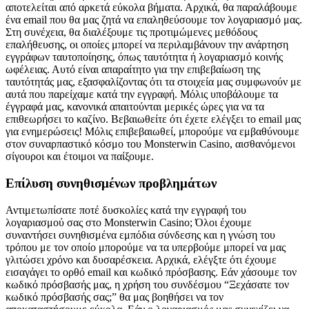
αποτελείται από αρκετά εύκολα βήματα. Αρχικά, θα παραλάβουμε
ένα email που θα μας ζητά να επαληθεύσουμε τον λογαριασμό μας.
Στη συνέχεια, θα διαλέξουμε τις προτιμώμενες μεθόδους
επαλήθευσης, οι οποίες μπορεί να περιλαμβάνουν την ανάρτηση
εγγράφων ταυτοποίησης, όπως ταυτότητα ή λογαριασμό κοινής
ωφέλειας. Αυτό είναι απαραίτητο για την επιβεβαίωση της
ταυτότητάς μας, εξασφαλίζοντας ότι τα στοιχεία μας συμφωνούν με
αυτά που παρείχαμε κατά την εγγραφή. Μόλις υποβάλουμε τα
έγγραφά μας, κανονικά απαιτούνται μερικές ώρες για να τα
επιθεωρήσει το καζίνο. Βεβαιωθείτε ότι έχετε ελέγξει το email μας
για ενημερώσεις! Μόλις επιβεβαιωθεί, μπορούμε να εμβαθύνουμε
στον συναρπαστικό κόσμο του Monsterwin Casino, αισθανόμενοι
σίγουροι και έτοιμοι να παίξουμε.
Επίλυση συνηθισμένων προβλημάτων
Αντιμετωπίσατε ποτέ δυσκολίες κατά την εγγραφή του
λογαριασμού σας στο Monsterwin Casino; Όλοι έχουμε
συναντήσει συνηθισμένα εμπόδια σύνδεσης και η γνώση του
τρόπου με τον οποίο μπορούμε να τα υπερβούμε μπορεί να μας
γλιτώσει χρόνο και δυσαρέσκεια. Αρχικά, ελέγξτε ότι έχουμε
εισαγάγει το ορθό email και κωδικό πρόσβασης. Εάν χάσουμε τον
κωδικό πρόσβασής μας, η χρήση του συνδέσμου “Ξεχάσατε τον
κωδικό πρόσβασής σας;” θα μας βοηθήσει να τον