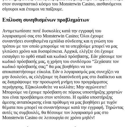
στον συναρπαστικό κόσμο του Monsterwin Casino, αισθανόμενοι
σίγουροι και έτοιμοι να παίξουμε.
Επίλυση συνηθισμένων προβλημάτων
Αντιμετωπίσατε ποτέ δυσκολίες κατά την εγγραφή του
λογαριασμού σας στο Monsterwin Casino; Όλοι έχουμε
συναντήσει συνηθισμένα εμπόδια σύνδεσης και η γνώση του
τρόπου με τον οποίο μπορούμε να τα υπερβούμε μπορεί να μας
γλιτώσει χρόνο και δυσαρέσκεια. Αρχικά, ελέγξτε ότι έχουμε
εισαγάγει το ορθό email και κωδικό πρόσβασης. Εάν χάσουμε τον
κωδικό πρόσβασής μας, η χρήση του συνδέσμου “Ξεχάσατε τον
κωδικό πρόσβασής σας;” θα μας βοηθήσει να τον
αποκαταστήσουμε εύκολα. Εάν ο λογαριασμός μας συνεχίζει να
μην δουλεύει, ας ελέγξουμε τη διασύνδεσή μας στο διαδίκτυο και
ας διαγράψουμε την προσωρινή μνήμη του προγράμματος
περιήγησης. Εξακολουθείτε να κολλάτε; Μην αγχώνεστε!
Μπορούμε να έχουμε πρόσβαση σε πόρους υποστήριξης χρηστών
που είναι προσβάσιμοι στον ιστότοπο. Η ομάδα υποστήριξης
άμεσης ανταπόκρισης είναι πρόθυμη να μας βοηθήσει με τυχόν
θέματα που μπορεί να συναντήσουμε κατά την εγγραφή. Τηρώντας
αυτές τις συμβουλές, θα θέσουμε τον λογαριασμό μας στο
Monsterwin Casino σε λειτουργία σε χρόνο μηδέν!