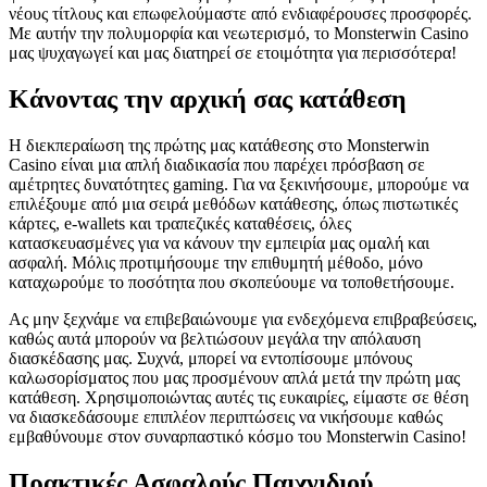
νέους τίτλους και επωφελούμαστε από ενδιαφέρουσες προσφορές.
Με αυτήν την πολυμορφία και νεωτερισμό, το Monsterwin Casino
μας ψυχαγωγεί και μας διατηρεί σε ετοιμότητα για περισσότερα!
Κάνοντας την αρχική σας κατάθεση
Η διεκπεραίωση της πρώτης μας κατάθεσης στο Monsterwin
Casino είναι μια απλή διαδικασία που παρέχει πρόσβαση σε
αμέτρητες δυνατότητες gaming. Για να ξεκινήσουμε, μπορούμε να
επιλέξουμε από μια σειρά μεθόδων κατάθεσης, όπως πιστωτικές
κάρτες, e-wallets και τραπεζικές καταθέσεις, όλες
κατασκευασμένες για να κάνουν την εμπειρία μας ομαλή και
ασφαλή. Μόλις προτιμήσουμε την επιθυμητή μέθοδο, μόνο
καταχωρούμε το ποσότητα που σκοπεύουμε να τοποθετήσουμε.
Ας μην ξεχνάμε να επιβεβαιώνουμε για ενδεχόμενα επιβραβεύσεις,
καθώς αυτά μπορούν να βελτιώσουν μεγάλα την απόλαυση
διασκέδασης μας. Συχνά, μπορεί να εντοπίσουμε μπόνους
καλωσορίσματος που μας προσμένουν απλά μετά την πρώτη μας
κατάθεση. Χρησιμοποιώντας αυτές τις ευκαιρίες, είμαστε σε θέση
να διασκεδάσουμε επιπλέον περιπτώσεις να νικήσουμε καθώς
εμβαθύνουμε στον συναρπαστικό κόσμο του Monsterwin Casino!
Πρακτικές Ασφαλούς Παιχνιδιού