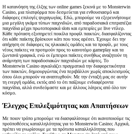
Η κατανόηση της έλξης των online games ξεκινά με το Monsterwin
Casino, μια πλατφόρμα που δεσμεύεται για ενθουσιασμό και
διάφορες επιλογές ψυχαγωγίας. Εδώ, μπορούμε να εξερευνήσουμε
μια μεγάλη γκάμα τύπων παιχνιδιών, από παραδοσιακά επιτραπέζια
παιχνίδια μέχρι πρωτοποριακά slots και εμπειρίες με live ντίλερ.
Κάθε πρόταση εξυπηρετεί ποικίλα προφίλ παικτών, διασφαλίζοντας
ότι κάθε παίκτης βρίσκουν κάτι που τους αρέσει. Έχουμε δει την
απήχηση σε διάφορες τις ηλικιακές ομάδες και τα προφίλ, με τους
νέους παίκτες να προτιμούν προς το καινοτόμο gameplay και τα
ζωντανά γραφικά, ενώ οι έμπειροι παίκτες συνήθως αναζητούν τη
ανάμνηση των παραδοσιακών παιχνιδιών με κάρτες. Το
Monsterwin Casino αγκαλιάζει πραγματικά την διαφορετικότητα
των παικτών, δημιουργώντας ένα περιβάλλον χωρίς αποκλεισμούς
όπου όλοι μπορούν να αναπτυχθούν. Με την ένταξή μας σε αυτήν
τη ενεργή ομάδα, εκτός από το ότι παίζουμε ενδιαφέροντα
παιχνίδια, αλλά συνδεόμαστε και με άλλους λάτρεις από όλο τον
κόσμο.
Έλεγχος Επιλεξιμότητας και Απαιτήσεων
Με ποιον τρόπο μπορούμε να διασφαλίσουμε ότι ικανοποιούμε τις
προϋποθέσεις καταλληλότητας για το Monsterwin Casino; Αρχικά,
πρέπει να γνωρίσουμε με τα πρότυπα καταλληλότητας που