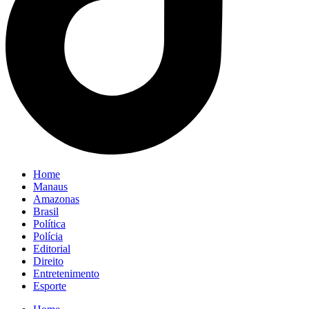
Home
Manaus
Amazonas
Brasil
Política
Polícia
Editorial
Direito
Entretenimento
Esporte