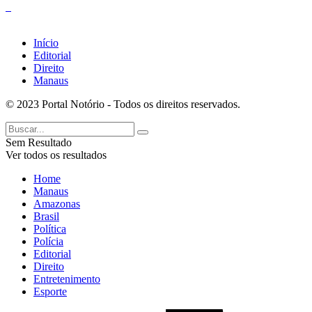
Início
Editorial
Direito
Manaus
© 2023 Portal Notório - Todos os direitos reservados.
Sem Resultado
Ver todos os resultados
Home
Manaus
Amazonas
Brasil
Política
Polícia
Editorial
Direito
Entretenimento
Esporte