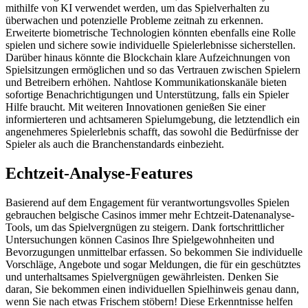
mithilfe von KI verwendet werden, um das Spielverhalten zu
überwachen und potenzielle Probleme zeitnah zu erkennen.
Erweiterte biometrische Technologien könnten ebenfalls eine Rolle
spielen und sichere sowie individuelle Spielerlebnisse sicherstellen.
Darüber hinaus könnte die Blockchain klare Aufzeichnungen von
Spielsitzungen ermöglichen und so das Vertrauen zwischen Spielern
und Betreibern erhöhen. Nahtlose Kommunikationskanäle bieten
sofortige Benachrichtigungen und Unterstützung, falls ein Spieler
Hilfe braucht. Mit weiteren Innovationen genießen Sie einer
informierteren und achtsameren Spielumgebung, die letztendlich ein
angenehmeres Spielerlebnis schafft, das sowohl die Bedürfnisse der
Spieler als auch die Branchenstandards einbezieht.
Echtzeit-Analyse-Features
Basierend auf dem Engagement für verantwortungsvolles Spielen
gebrauchen belgische Casinos immer mehr Echtzeit-Datenanalyse-
Tools, um das Spielvergnügen zu steigern. Dank fortschrittlicher
Untersuchungen können Casinos Ihre Spielgewohnheiten und
Bevorzugungen unmittelbar erfassen. So bekommen Sie individuelle
Vorschläge, Angebote und sogar Meldungen, die für ein geschütztes
und unterhaltsames Spielvergnügen gewährleisten. Denken Sie
daran, Sie bekommen einen individuellen Spielhinweis genau dann,
wenn Sie nach etwas Frischem stöbern! Diese Erkenntnisse helfen