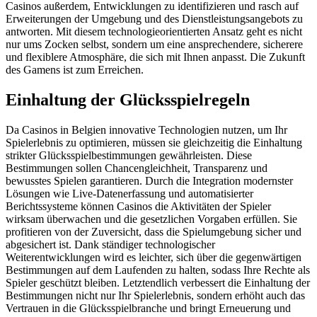
Casinos außerdem, Entwicklungen zu identifizieren und rasch auf
Erweiterungen der Umgebung und des Dienstleistungsangebots zu
antworten. Mit diesem technologieorientierten Ansatz geht es nicht
nur ums Zocken selbst, sondern um eine ansprechendere, sicherere
und flexiblere Atmosphäre, die sich mit Ihnen anpasst. Die Zukunft
des Gamens ist zum Erreichen.
Einhaltung der Glücksspielregeln
Da Casinos in Belgien innovative Technologien nutzen, um Ihr
Spielerlebnis zu optimieren, müssen sie gleichzeitig die Einhaltung
strikter Glücksspielbestimmungen gewährleisten. Diese
Bestimmungen sollen Chancengleichheit, Transparenz und
bewusstes Spielen garantieren. Durch die Integration modernster
Lösungen wie Live-Datenerfassung und automatisierter
Berichtssysteme können Casinos die Aktivitäten der Spieler
wirksam überwachen und die gesetzlichen Vorgaben erfüllen. Sie
profitieren von der Zuversicht, dass die Spielumgebung sicher und
abgesichert ist. Dank ständiger technologischer
Weiterentwicklungen wird es leichter, sich über die gegenwärtigen
Bestimmungen auf dem Laufenden zu halten, sodass Ihre Rechte als
Spieler geschützt bleiben. Letztendlich verbessert die Einhaltung der
Bestimmungen nicht nur Ihr Spielerlebnis, sondern erhöht auch das
Vertrauen in die Glücksspielbranche und bringt Erneuerung und