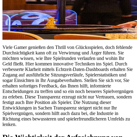
Viele Gamer genießen den Thrill von Glücksspielen, doch fehlende
Durchsichtigkeit kann oft zu Verwirrung und Ärger führen. Sie
möchten wissen, wie Ihre Spielrunden verlaufen und wohin Ihr
Geld fließt. Hier kommen innovative Techniken ins Spiel. Durch
verbesserte Klarheit mittels Echtzeit-Daten-Dashboards erhalten Sie
Zugang auf ausführliche Sitzungsverläufe, Spielerstatistiken und
sogar Einsichten in Ihr Ausgabeverhalten. Stellen Sie sich vor, Sie
erhalten sofortiges Feedback, das Ihnen hilft, informierte
Entscheidungen zu treffen und so ein noch besseres Spielvergnügen
zu erleben. Diese Transparenz erzeugt nicht nur Vertrauen, sondern
festigt auch Ihre Position als Spieler. Die Nutzung dieser
Entwicklungen in Sachen Transparenz steigert nicht nur Ihr
Spielvergnügen, sondern hilft auch dazu bei, die Industrie in
Richtung eines bewussteren und spielerfreundlicheren Umfelds zu
lenken.