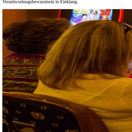
Verantwortungsbewusstsein in Einklang.