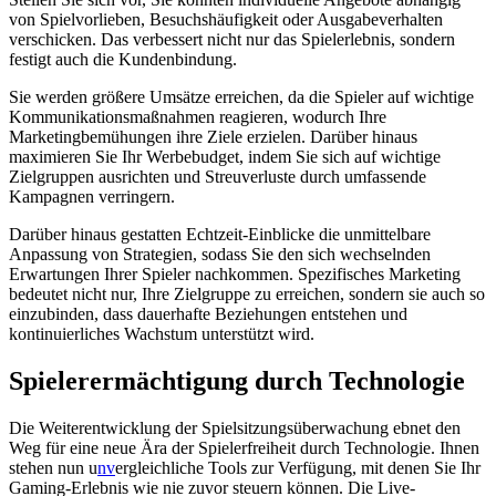
von Spielvorlieben, Besuchshäufigkeit oder Ausgabeverhalten
verschicken. Das verbessert nicht nur das Spielerlebnis, sondern
festigt auch die Kundenbindung.
Sie werden größere Umsätze erreichen, da die Spieler auf wichtige
Kommunikationsmaßnahmen reagieren, wodurch Ihre
Marketingbemühungen ihre Ziele erzielen. Darüber hinaus
maximieren Sie Ihr Werbebudget, indem Sie sich auf wichtige
Zielgruppen ausrichten und Streuverluste durch umfassende
Kampagnen verringern.
Darüber hinaus gestatten Echtzeit-Einblicke die unmittelbare
Anpassung von Strategien, sodass Sie den sich wechselnden
Erwartungen Ihrer Spieler nachkommen. Spezifisches Marketing
bedeutet nicht nur, Ihre Zielgruppe zu erreichen, sondern sie auch so
einzubinden, dass dauerhafte Beziehungen entstehen und
kontinuierliches Wachstum unterstützt wird.
Spielerermächtigung durch Technologie
Die Weiterentwicklung der Spielsitzungsüberwachung ebnet den
Weg für eine neue Ära der Spielerfreiheit durch Technologie. Ihnen
stehen nun u
nv
ergleichliche Tools zur Verfügung, mit denen Sie Ihr
Gaming-Erlebnis wie nie zuvor steuern können. Die Live-