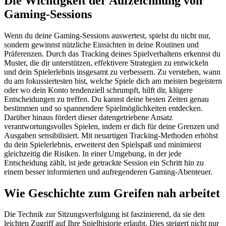
Die Wichtigkeit der Aufzeichnung von
Gaming-Sessions
Wenn du deine Gaming-Sessions auswertest, spielst du nicht nur,
sondern gewinnst nützliche Einsichten in deine Routinen und
Präferenzen. Durch das Tracking deines Spielverhaltens erkennst du
Muster, die dir unterstützen, effektivere Strategien zu entwickeln
und dein Spielerlebnis insgesamt zu verbessern. Zu verstehen, wann
du am fokussiertesten bist, welche Spiele dich am meisten begeistern
oder wo dein Konto tendenziell schrumpft, hilft dir, klügere
Entscheidungen zu treffen. Du kannst deine besten Zeiten genau
bestimmen und so spannendere Spielmöglichkeiten entdecken.
Darüber hinaus fördert dieser datengetriebene Ansatz
verantwortungsvolles Spielen, indem er dich für deine Grenzen und
Ausgaben sensibilisiert. Mit neuartigen Tracking-Methoden erhöhst
du dein Spielerlebnis, erweiterst den Spielspaß und minimierst
gleichzeitig die Risiken. In einer Umgebung, in der jede
Entscheidung zählt, ist jede getrackte Session ein Schritt hin zu
einem besser informierten und aufregenderen Gaming-Abenteuer.
Wie Geschichte zum Greifen nah arbeitet
Die Technik zur Sitzungsverfolgung ist faszinierend, da sie den
leichten Zugriff auf Ihre Spielhistorie erlaubt. Dies steigert nicht nur