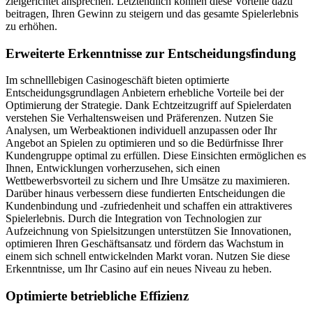
zielgerichtet ansprechen. Letztendlich können diese Vorteile dazu
beitragen, Ihren Gewinn zu steigern und das gesamte Spielerlebnis
zu erhöhen.
Erweiterte Erkenntnisse zur Entscheidungsfindung
Im schnelllebigen Casinogeschäft bieten optimierte
Entscheidungsgrundlagen Anbietern erhebliche Vorteile bei der
Optimierung der Strategie. Dank Echtzeitzugriff auf Spielerdaten
verstehen Sie Verhaltensweisen und Präferenzen. Nutzen Sie
Analysen, um Werbeaktionen individuell anzupassen oder Ihr
Angebot an Spielen zu optimieren und so die Bedürfnisse Ihrer
Kundengruppe optimal zu erfüllen. Diese Einsichten ermöglichen es
Ihnen, Entwicklungen vorherzusehen, sich einen
Wettbewerbsvorteil zu sichern und Ihre Umsätze zu maximieren.
Darüber hinaus verbessern diese fundierten Entscheidungen die
Kundenbindung und -zufriedenheit und schaffen ein attraktiveres
Spielerlebnis. Durch die Integration von Technologien zur
Aufzeichnung von Spielsitzungen unterstützen Sie Innovationen,
optimieren Ihren Geschäftsansatz und fördern das Wachstum in
einem sich schnell entwickelnden Markt voran. Nutzen Sie diese
Erkenntnisse, um Ihr Casino auf ein neues Niveau zu heben.
Optimierte betriebliche Effizienz