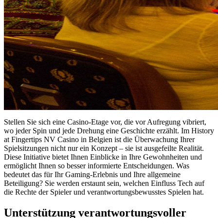
Stellen Sie sich eine Casino-Etage vor, die vor Aufregung vibriert,
wo jeder Spin und jede Drehung eine Geschichte erzählt. Im History
at Fingertips NV Casino in Belgien ist die Überwachung Ihrer
Spielsitzungen nicht nur ein Konzept – sie ist ausgefeilte Realität.
Diese Initiative bietet Ihnen Einblicke in Ihre Gewohnheiten und
ermöglicht Ihnen so besser informierte Entscheidungen. Was
bedeutet das für Ihr Gaming-Erlebnis und Ihre allgemeine
Beteiligung? Sie werden erstaunt sein, welchen Einfluss Tech auf
die Rechte der Spieler und verantwortungsbewusstes Spielen hat.
Unterstützung verantwortungsvoller