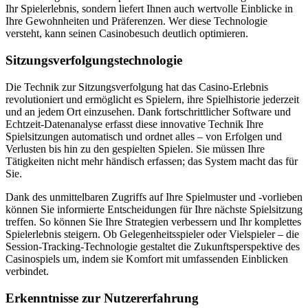
Ihr Spielerlebnis, sondern liefert Ihnen auch wertvolle Einblicke in
Ihre Gewohnheiten und Präferenzen. Wer diese Technologie
versteht, kann seinen Casinobesuch deutlich optimieren.
Sitzungsverfolgungstechnologie
Die Technik zur Sitzungsverfolgung hat das Casino-Erlebnis
revolutioniert und ermöglicht es Spielern, ihre Spielhistorie jederzeit
und an jedem Ort einzusehen. Dank fortschrittlicher Software und
Echtzeit-Datenanalyse erfasst diese innovative Technik Ihre
Spielsitzungen automatisch und ordnet alles – von Erfolgen und
Verlusten bis hin zu den gespielten Spielen. Sie müssen Ihre
Tätigkeiten nicht mehr händisch erfassen; das System macht das für
Sie.
Dank des unmittelbaren Zugriffs auf Ihre Spielmuster und -vorlieben
können Sie informierte Entscheidungen für Ihre nächste Spielsitzung
treffen. So können Sie Ihre Strategien verbessern und Ihr komplettes
Spielerlebnis steigern. Ob Gelegenheitsspieler oder Vielspieler – die
Session-Tracking-Technologie gestaltet die Zukunftsperspektive des
Casinospiels um, indem sie Komfort mit umfassenden Einblicken
verbindet.
Erkenntnisse zur Nutzererfahrung