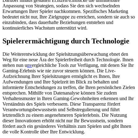
Darüber hinaus gestatten Echtzeit-Einblicke die unmittelbare
Anpassung von Strategien, sodass Sie den sich wechselnden
Erwartungen Ihrer Spieler nachkommen. Spezifisches Marketing
bedeutet nicht nur, Ihre Zielgruppe zu erreichen, sondern sie auch so
einzubinden, dass dauerhafte Beziehungen entstehen und
kontinuierliches Wachstum unterstützt wird.
Spielerermächtigung durch Technologie
Die Weiterentwicklung der Spielsitzungsüberwachung ebnet den
Weg für eine neue Ära der Spielerfreiheit durch Technologie. Ihnen
stehen nun u
nv
ergleichliche Tools zur Verfügung, mit denen Sie Ihr
Gaming-Erlebnis wie nie zuvor steuern können. Die Live-
Aufzeichnung Ihrer Spielsitzungen ermöglicht es Ihnen, Ihre
Aufwendungen und Ihre Spielzeit im Blick zu behalten und
informierte Entscheidungen zu treffen, die Ihren persönlichen Zielen
entsprechen. Mithilfe von Datenanalyse können Sie zudem
Verhaltensmuster in Ihren Gaming-Gewohnheiten erkennen und Ihr
Verständnis des Spiels verbessern. Diese Transparenz fördert
Verantwortungsbewusstsein und Selbstregulierung und führt
letztendlich zu einem angenehmeren Spielerlebnis. Die Nutzung
dieser Innovationen erhöht nicht nur Ihr Bewusstsein, sondern
fördert auch ein gesünderes Verhältnis zum Spielen und gibt Ihnen
die volle Kontrolle über Ihre Entwicklung.