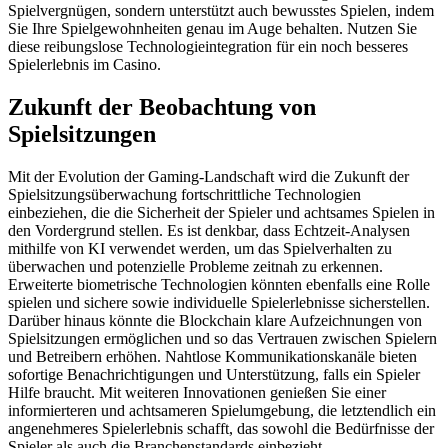
Spielvergnügen, sondern unterstützt auch bewusstes Spielen, indem
Sie Ihre Spielgewohnheiten genau im Auge behalten. Nutzen Sie
diese reibungslose Technologieintegration für ein noch besseres
Spielerlebnis im Casino.
Zukunft der Beobachtung von
Spielsitzungen
Mit der Evolution der Gaming-Landschaft wird die Zukunft der
Spielsitzungsüberwachung fortschrittliche Technologien
einbeziehen, die die Sicherheit der Spieler und achtsames Spielen in
den Vordergrund stellen. Es ist denkbar, dass Echtzeit-Analysen
mithilfe von KI verwendet werden, um das Spielverhalten zu
überwachen und potenzielle Probleme zeitnah zu erkennen.
Erweiterte biometrische Technologien könnten ebenfalls eine Rolle
spielen und sichere sowie individuelle Spielerlebnisse sicherstellen.
Darüber hinaus könnte die Blockchain klare Aufzeichnungen von
Spielsitzungen ermöglichen und so das Vertrauen zwischen Spielern
und Betreibern erhöhen. Nahtlose Kommunikationskanäle bieten
sofortige Benachrichtigungen und Unterstützung, falls ein Spieler
Hilfe braucht. Mit weiteren Innovationen genießen Sie einer
informierteren und achtsameren Spielumgebung, die letztendlich ein
angenehmeres Spielerlebnis schafft, das sowohl die Bedürfnisse der
Spieler als auch die Branchenstandards einbezieht.