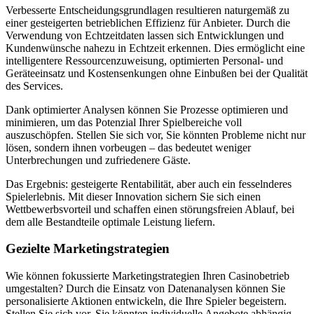
Verbesserte Entscheidungsgrundlagen resultieren naturgemäß zu
einer gesteigerten betrieblichen Effizienz für Anbieter. Durch die
Verwendung von Echtzeitdaten lassen sich Entwicklungen und
Kundenwünsche nahezu in Echtzeit erkennen. Dies ermöglicht eine
intelligentere Ressourcenzuweisung, optimierten Personal- und
Geräteeinsatz und Kostensenkungen ohne Einbußen bei der Qualität
des Services.
Dank optimierter Analysen können Sie Prozesse optimieren und
minimieren, um das Potenzial Ihrer Spielbereiche voll
auszuschöpfen. Stellen Sie sich vor, Sie könnten Probleme nicht nur
lösen, sondern ihnen vorbeugen – das bedeutet weniger
Unterbrechungen und zufriedenere Gäste.
Das Ergebnis: gesteigerte Rentabilität, aber auch ein fesselnderes
Spielerlebnis. Mit dieser Innovation sichern Sie sich einen
Wettbewerbsvorteil und schaffen einen störungsfreien Ablauf, bei
dem alle Bestandteile optimale Leistung liefern.
Gezielte Marketingstrategien
Wie können fokussierte Marketingstrategien Ihren Casinobetrieb
umgestalten? Durch die Einsatz von Datenanalysen können Sie
personalisierte Aktionen entwickeln, die Ihre Spieler begeistern.
Stellen Sie sich vor, Sie könnten individuelle Angebote abhängig