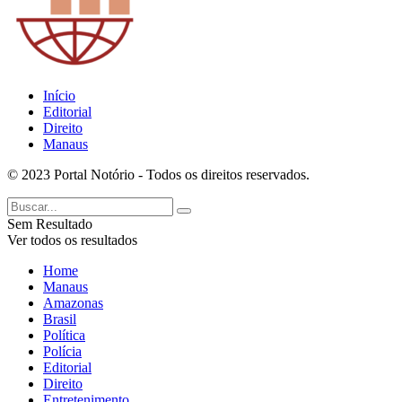
Início
Editorial
Direito
Manaus
© 2023 Portal Notório - Todos os direitos reservados.
Sem Resultado
Ver todos os resultados
Home
Manaus
Amazonas
Brasil
Política
Polícia
Editorial
Direito
Entretenimento