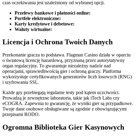
czas oczekiwania jest uzależniony od wybranej opcji.
Przelewy bankowe i płatności online:
Portfele elektroniczne:
Karty kredytowe i debetowe:
Waluty wirtualne:
Licencja i Ochrona Twoich Danych
Przekonanie gracza to podstawa. Flagman Casino działa w oparciu
o światową licencję hazardową, przyznaną przez autorytatywny
organ regulacyjny. To gwarantuje niezależny nadzór nad
operacjami, sprawiedliwością gier i ochroną graczy. Platforma
wykorzystuje certyfikowanych generatorów liczb losowych (RNG)
i szyfrowania SSL.
Każde gry przebiegają regularne testy pod kątem uczciwości.
Prowadzą je zewnętrzne laboratoria, takie jak iTech Labs czy
eCOGRA. Zapewnia to gwarancję, że wyniki gier są przypadkowe.
Twoje dane osobowe obsługiwane są zgodnie z obowiązującymi
przepisami RODO.
Ogromna Biblioteka Gier Kasynowych