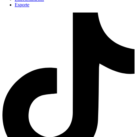
Esporte