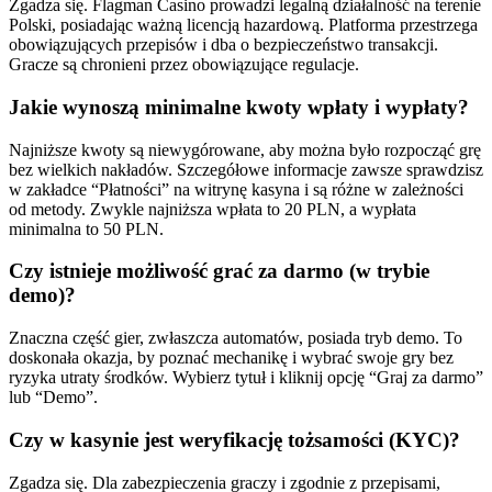
Zgadza się. Flagman Casino prowadzi legalną działalność na terenie
Polski, posiadając ważną licencją hazardową. Platforma przestrzega
obowiązujących przepisów i dba o bezpieczeństwo transakcji.
Gracze są chronieni przez obowiązujące regulacje.
Jakie wynoszą minimalne kwoty wpłaty i wypłaty?
Najniższe kwoty są niewygórowane, aby można było rozpocząć grę
bez wielkich nakładów. Szczegółowe informacje zawsze sprawdzisz
w zakładce “Płatności” na witrynę kasyna i są różne w zależności
od metody. Zwykle najniższa wpłata to 20 PLN, a wypłata
minimalna to 50 PLN.
Czy istnieje możliwość grać za darmo (w trybie
demo)?
Znaczna część gier, zwłaszcza automatów, posiada tryb demo. To
doskonała okazja, by poznać mechanikę i wybrać swoje gry bez
ryzyka utraty środków. Wybierz tytuł i kliknij opcję “Graj za darmo”
lub “Demo”.
Czy w kasynie jest weryfikację tożsamości (KYC)?
Zgadza się. Dla zabezpieczenia graczy i zgodnie z przepisami,