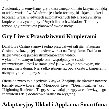
Zwolennicy przemyślanej gry i klasycznego klimatu kasyna odnajdą
tu wiele wariantów. W ofercie jest koło fortuny, blackjack, poker i
baccarat. Grasz w edycjach automatycznych lub z rzeczywistym
krupierem na żywo, przy różnych limitach zakładów. To dobry
wybór, gdy preferujesz planować swoje ruchy.
Gry Live z Prawdziwymi Krupierami
Dział Live Casino stanowi sedno prawdziwej sali gier. Flagman
Casino przekazuje jej atmosferę wprost na Twój ekran. Działa to
dzięki wysokiej jakości strumieniowaniu wideo,
wykwalifikowanym krupierom i współpracy w czasie
rzeczywistym. Jesteś w stanie grać jak w kasynie stołowym, nie
ruszając się z domu. Nierzadko istnieje też opcja czatu z krupierem i
różnymi graczami przy stole.
Oferta na żywo to nie jedynie klasyka. Znajdują się również nowsze
formaty rozrywkowe, jak “Monopoly Live”, “Dream Catcher” czy
“Lightning Roulette”. Te gry show nadają rozgrywce telewizyjnego
charakteru i dają dodatkowe szanse na wygraną.
Adaptacyjny Układ i Appka na Smartfona