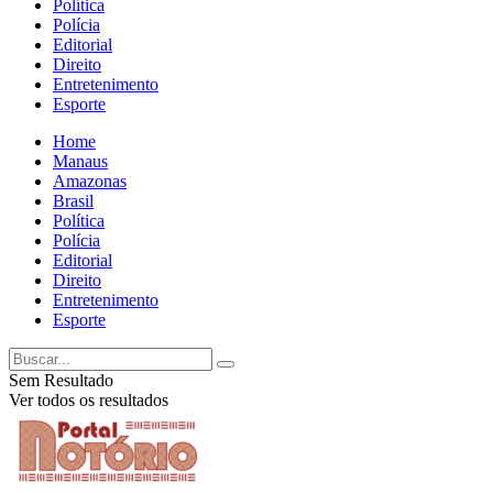
Política
Polícia
Editorial
Direito
Entretenimento
Esporte
Home
Manaus
Amazonas
Brasil
Política
Polícia
Editorial
Direito
Entretenimento
Esporte
Sem Resultado
Ver todos os resultados