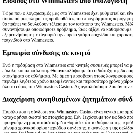
Είσοδος στο Winmasters από υπολογιστή
Τώρα που ο λογαριασμός μας στο Winmasters έχει ρυθμιστεί και είν
συσκευή μας πληροί τις προϋποθέσεις του προγράμματος περιήγησης
θα πρέπει να δουλεύουν τέλεια με τον ιστότοπο της Winmasters. Μό
συναντήσουμε οποιοδήποτε πρόβλημα, ίσως αξίζει να καθαρίσουμε 
εξερευνήσουμε με σιγουριά την ευρεία γκάμα παιχνίδια και χαρακτη
παιχνιδιού στο Winmasters.
Εμπειρία σύνδεσης σε κινητό
Ενώ η πρόσβαση στο Winmasters από κινητές συσκευές μπορεί να μοι
εύκολη και απρόσκοπτη. Θα ανακαλύψουμε ότι ο διάταξη της διεπαφ
στοιχήματα σε αθλήματα. Με άμεση πρόσβαση στους λογαριασμούς μα
περνάμε λιγότερο χρόνο περιμένοντας και περισσότερο χρόνο χαίρον
όλο το εύρος του Winmasters Casino. Ας αγκαλιάσουμε λοιπόν την 
Διαχείριση συνηθισμένων ζητημάτων σύνδ
Παρόλο που η σύνδεση στο Winmasters Casino είναι γενικά μια ομ
καταχωρήσει σωστά τα στοιχεία μας. Εάν ξεχάσουμε τον κωδικό πρ
προηγούμενη μας κατάσταση. Να θυμάστε ότι το διάρκεια της περιόδ
μήνυμα χρονικού ορίου περιόδου σύνδεσης, η ανανέωση της σελίδας 