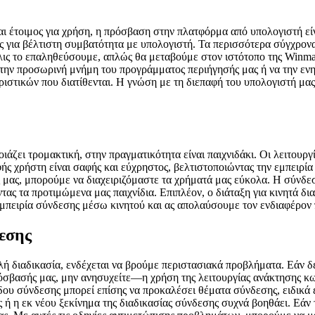
αι έτοιμος για χρήση, η πρόσβαση στην πλατφόρμα από υπολογιστή εί
 για βέλτιστη συμβατότητα με υπολογιστή. Τα περισσότερα σύγχρονα 
λις το επαληθεύσουμε, απλώς θα μεταβούμε στον ιστότοπο της Winmas
την προσωρινή μνήμη του προγράμματος περιήγησής μας ή να την εν
ριστικών που διατίθενται. Η γνώση με τη διεπαφή του υπολογιστή μα
άζει τρομακτική, στην πραγματικότητα είναι παιχνιδάκι. Οι λειτουρ
ής χρήστη είναι σαφής και εύχρηστος, βελτιστοποιώντας την εμπειρί
ς, μπορούμε να διαχειριζόμαστε τα χρήματά μας εύκολα. Η σύνδεση 
τας τα προτιμώμενα μας παιχνίδια. Επιπλέον, ο διάταξη για κινητά δ
εμπειρία σύνδεσης μέσω κινητού και ας απολαύσουμε τον ενδιαφέρον 
εσης
αλή διαδικασία, ενδέχεται να βρούμε περιστασιακά προβλήματα. Εάν
όσβασής μας, μην ανησυχείτε—η χρήση της λειτουργίας ανάκτησης κ
ου σύνδεσης μπορεί επίσης να προκαλέσει θέματα σύνδεσης, ειδικά ε
ή η εκ νέου ξεκίνημα της διαδικασίας σύνδεσης συχνά βοηθάει. Εάν 