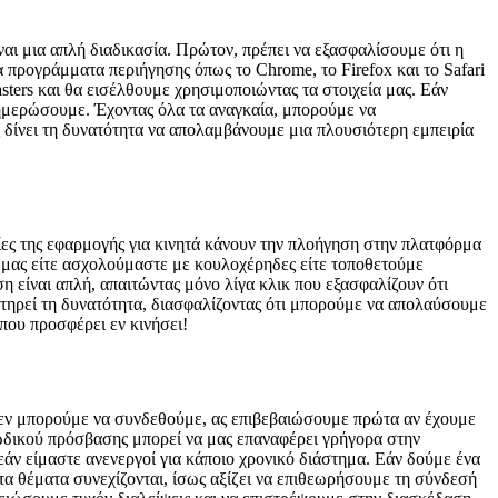
ναι μια απλή διαδικασία. Πρώτον, πρέπει να εξασφαλίσουμε ότι η
προγράμματα περιήγησης όπως το Chrome, το Firefox και το Safari
ters και θα εισέλθουμε χρησιμοποιώντας τα στοιχεία μας. Εάν
ημερώσουμε. Έχοντας όλα τα αναγκαία, μπορούμε να
ς δίνει τη δυνατότητα να απολαμβάνουμε μια πλουσιότερη εμπειρία
γίες της εφαρμογής για κινητά κάνουν την πλοήγηση στην πλατφόρμα
α μας είτε ασχολούμαστε με κουλοχέρηδες είτε τοποθετούμε
είναι απλή, απαιτώντας μόνο λίγα κλικ που εξασφαλίζουν ότι
ιατηρεί τη δυνατότητα, διασφαλίζοντας ότι μπορούμε να απολαύσουμε
που προσφέρει εν κινήσει!
 δεν μπορούμε να συνδεθούμε, ας επιβεβαιώσουμε πρώτα αν έχουμε
ωδικού πρόσβασης μπορεί να μας επαναφέρει γρήγορα στην
άν είμαστε ανενεργοί για κάποιο χρονικό διάστημα. Εάν δούμε ένα
τα θέματα συνεχίζονται, ίσως αξίζει να επιθεωρήσουμε τη σύνδεσή